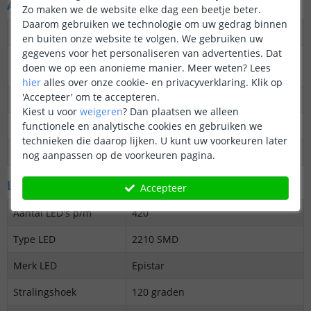
Algemene kenmerken
Zo maken we de website elke dag een beetje beter.
Daarom gebruiken we technologie om uw gedrag binnen
Dimbaar
Ja
en buiten onze website te volgen. We gebruiken uw
gegevens voor het personaliseren van advertenties. Dat
3M plakstrip over de
Ja
doen we op een anonieme manier.
Meer weten?
Lees
gehele lengte
hier
alles over onze cookie- en privacyverklaring. Klik op
'Accepteer' om te accepteren.
Garantie
5 jaar
Kiest u voor
weigeren
?
Dan plaatsen we alleen
functionele en analytische cookies en gebruiken we
Op maat te knippen
24V: elke 2,5 cm
technieken die daarop lijken. U kunt uw voorkeuren later
Datasheet
Download
nog aanpassen op de voorkeuren pagina.
LED's en licht
Accepteer
Aantal LED's p/m
420
Type LED
2210 SMD
Merk LED
Epistar
Stralingshoek
120 graden