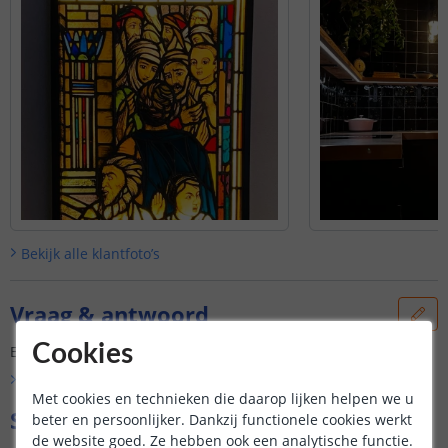
Bekijk alle
klantfoto’s
Vraag & antwoord
Cookies
Er is nog geen vraag gesteld over dit product.
Bekijk alle
Vraag & antwoord
Met cookies en technieken die daarop lijken helpen we u
Specificaties
beter en persoonlijker. Dankzij functionele cookies werkt
de website goed. Ze hebben ook een analytische functie.