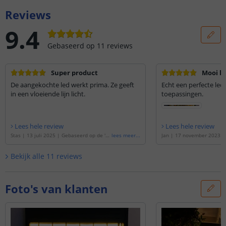
Reviews
9.4
Gebaseerd op
11
reviews
Super product
Mooi le
De aangekochte led werkt prima. Ze geeft
Echt een perfecte ledst
in een vloeiende lijn licht.
toepassingen.
Lees hele review
Lees hele review
Stas
|
13 juli 2025
|
Gebaseerd op de
'
3
lees meer
...
Jan
|
17 november 2023
meter led strip Warm Wit Pro 420 - comp
de
'
4 meter led strip Warm
lete set
'
complete set
'
Bekijk alle
11
reviews
Foto's van klanten