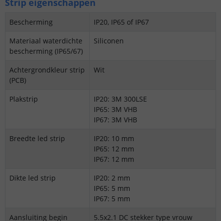
Strip eigenschappen
Bescherming
IP20, IP65 of IP67
Materiaal waterdichte
Siliconen
bescherming (IP65/67)
Achtergrondkleur strip
Wit
(PCB)
Plakstrip
IP20: 3M 300LSE
IP65: 3M VHB
IP67: 3M VHB
Breedte led strip
IP20: 10 mm
IP65: 12 mm
IP67: 12 mm
Dikte led strip
IP20: 2 mm
IP65: 5 mm
IP67: 5 mm
Aansluiting begin
5.5x2.1 DC stekker type vrouw