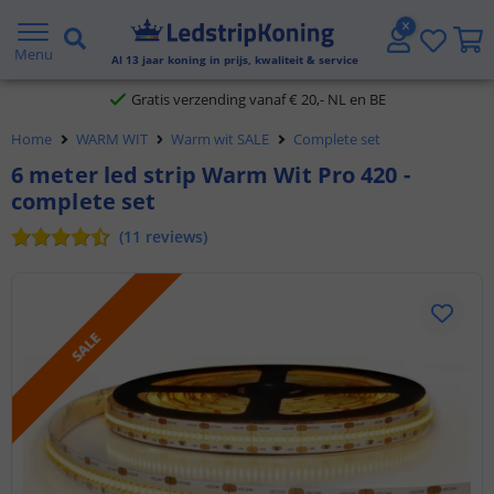
5 jaar garantie
Menu
Al
13
jaar koning in prijs, kwaliteit & service
Gratis verzending vanaf € 20,- NL en BE
Home
WARM WIT
Warm wit SALE
Complete set
Klantbeoordeling 9.1
6 meter led strip Warm Wit Pro 420 -
Voor 23:45 uur besteld,
morgen in huis
complete set
(
11
reviews
)
SALE