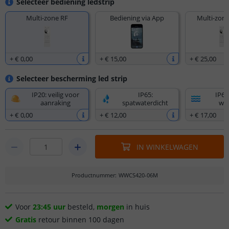
Selecteer bediening ledstrip
Multi-zone RF
Bediening via App
Multi-zone
+
€ 0
,
00
+
€ 15
,
00
+
€ 25
,
00
Selecteer bescherming led strip
IP20: veilig voor
IP65:
IP67
aanraking
spatwaterdicht
wat
+
€ 0
,
00
+
€ 12
,
00
+
€ 17
,
00
IN WINKELWAGEN
Productnummer
:
WWCS420-06M
Voor
23:45 uur
besteld,
morgen
in huis
Gratis
retour binnen 100 dagen