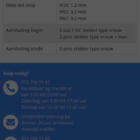
Dikte led strip
IP20: 1.2 mm
IP65: 3.2 mm
IP67: 3.2 mm
Aansluiting begin
5.5x2.1 DC stekker type vrouw
2-pins stekker type vrouw + man
Aansluiting einde
2-pins stekker type vrouw
Hulp nodig?
073 704 11 01
Bereikbaar op ma t/m vr
van 9.00 tot 22.00 uur
Zaterdag van 9.00 tot 17.00 uur
Zondag van 12.00 tot 17.00 uur
info@ledstripkoning.be
Binnen 24 uur antwoord,
meestal sneller!
073 704 11 00