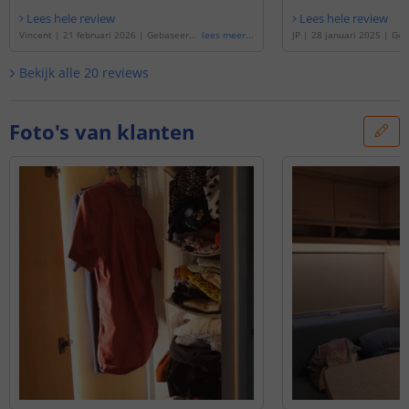
Lees hele review
Lees hele review
Vincent
|
21 februari 2026
|
Gebaseerd
lees meer
...
JP
|
28 januari 2025
|
Geb
op de
'
Ledstrip 1 meter warm wit - Compl
Ledstrip 2 meter warm wit
ete set Premium Plus - 240 leds p/m
'
t Premium Plus - 240 leds
Bekijk alle
20
reviews
Foto's van klanten