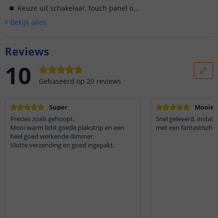
Keuze uit schakelaar, touch panel o...
Bekijk alle
s
Reviews
10
Gebaseerd op
20
reviews
Super
Mooie 
Precies zoals gehoopt.
Snel geleverd, install
Mooi warm licht goede plakstrip en een
met een fantastisch 
heel goed werkende dimmer.
Vlotte verzending en goed ingepakt.