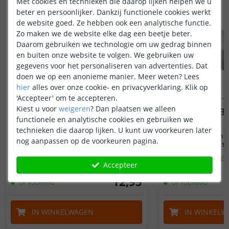
Met cookies en technieken die daarop lijken helpen we u
beter en persoonlijker. Dankzij functionele cookies werkt
de website goed. Ze hebben ook een analytische functie.
Zo maken we de website elke dag een beetje beter.
Daarom gebruiken we technologie om uw gedrag binnen
en buiten onze website te volgen. We gebruiken uw
gegevens voor het personaliseren van advertenties. Dat
doen we op een anonieme manier.
Meer weten?
Lees
hier
alles over onze cookie- en privacyverklaring. Klik op
'Accepteer' om te accepteren.
Kiest u voor
weigeren
?
Dan plaatsen we alleen
functionele en analytische cookies en gebruiken we
technieken die daarop lijken. U kunt uw voorkeuren later
1M - compleet profiel
1M - compl
nog aanpassen op de voorkeuren pagina.
Opbouw - smal en hoog
Inbouw - s
(
11
reviews
)
Accepteer
12
,
95
OP VOORRAAD
OP VOORRAAD
IN WINKELWAGEN
IN WINKELW