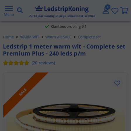
Gratis verzending vanaf € 20,- NL en BE
Menu
Al
13
jaar koning in prijs, kwaliteit & service
Klantbeoordeling 9.1
Voor 23:45 uur besteld,
morgen in huis
Home
WARM WIT
Warm wit SALE
Complete set
Ledstrip 1 meter warm wit - Complete set
Premium Plus - 240 leds p/m
(
20
reviews
)
SALE