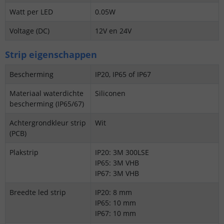
Watt per LED
0.05W
Voltage (DC)
12V en 24V
Strip eigenschappen
Bescherming
IP20, IP65 of IP67
Materiaal waterdichte
Siliconen
bescherming (IP65/67)
Achtergrondkleur strip
Wit
(PCB)
Plakstrip
IP20: 3M 300LSE
IP65: 3M VHB
IP67: 3M VHB
Breedte led strip
IP20: 8 mm
IP65: 10 mm
IP67: 10 mm