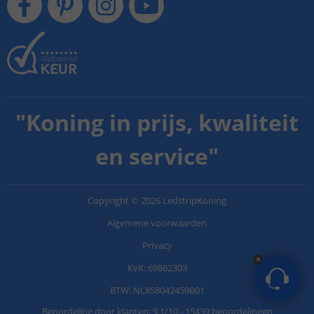
"
Koning in prijs, kwaliteit
en service
"
Copyright
©
2026
LedstripKoning
Algemene voorwaarden
Privacy
KvK: 69862303
BTW: NL858042459B01
Beoordeling door klanten:
9.1
/
10
-
15439 beoordelingen