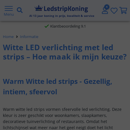
Gratis verzending vanaf € 20,- NL en BE
Menu
Al
13
jaar koning in prijs, kwaliteit & service
Klantbeoordeling 9.1
Home
Informatie
Voor 23:45 uur besteld,
morgen in huis
Witte LED verlichting met led
strips – Hoe maak ik mijn keuze?
Warm Witte led strips - Gezellig,
intiem, sfeervol
Warm witte led strips vormen sfeervolle led verlichting. Deze
kleur is zeer geschikt voor woonkamers, slaapkamers,
decoratieve tuinverlichting of restaurants. Omdat het
lichtschijnsel wat meer naar het geel neigt doet het licht