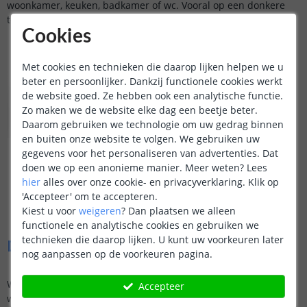
woonkamer, keuken, badkamer of wc. Vooral op een donkere
tegel is het effect erg aantrekkelijk.
Cookies
Met cookies en technieken die daarop lijken helpen we u
beter en persoonlijker. Dankzij functionele cookies werkt
de website goed. Ze hebben ook een analytische functie.
Zo maken we de website elke dag een beetje beter.
Daarom gebruiken we technologie om uw gedrag binnen
en buiten onze website te volgen. We gebruiken uw
gegevens voor het personaliseren van advertenties. Dat
doen we op een anonieme manier.
Meer weten?
Lees
Moderne, frisse decoratieve woonverlichting
hier
alles over onze cookie- en privacyverklaring. Klik op
Functionele werkverlichting
'Accepteer' om te accepteren.
Showroomverlichting
Kiest u voor
weigeren
?
Dan plaatsen we alleen
functionele en analytische cookies en gebruiken we
technieken die daarop lijken. U kunt uw voorkeuren later
Dual White led strips voor variatie
nog aanpassen op de voorkeuren pagina.
We kunnen ons best voorstellen dat kiezen tussen deze
Accepteer
wittinten niet eenvoudig is. U bent immers niet altijd in