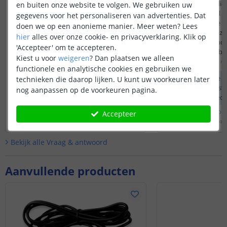
Hoe lang zal een led 3w 24v branden?
een soort noodverlicht
en buiten onze website te volgen. We gebruiken uw
wordt dan de kabel n
Door
Pauwels
op
maandag 6 januari 2025
gegevens voor het personaliseren van advertenties. Dat
onderbroken en de ka
doen we op een anonieme manier.
Meer weten?
Lees
De batterij is niet waterdicht, u kunt wel
verbonden. Kan deze 
hier
alles over onze cookie- en privacyverklaring. Klik op
een batterij in een dribox plaatsen
de meegeleverde lade
'Accepteer' om te accepteren.
zodat de batterij droog ligt. Qua tijd van
is het beter om de ba
Kiest u voor
weigeren
?
Dan plaatsen we alleen
het branden ligt het aan de lengte en
maand even leeg te t
Door
Johan
op
vrijdag 8 n
kleur ledstrip die u hieraan koppelt.
functionele en analytische cookies en gebruiken we
laden?
Normaliter zou de batterij 6 tot 8 uur
In deze specifieke si
technieken die daarop lijken. U kunt uw voorkeuren later
mee moeten gaan.
waarschijnlijk verst
nog aanpassen op de voorkeuren pagina.
opteren voor voede
kunt voor noodsitua
Bekijk
hele
antwoord
Bekijk
hele
antwoo
Accepteer
batterij aanschaffe
Door
Danielle
op
donderdag 13 februari 2025
Door
Levi
op
vrijdag 8 no
om te kunnen wisse
Bekijk alle
Vraag & antwoord
Aanvullende producten