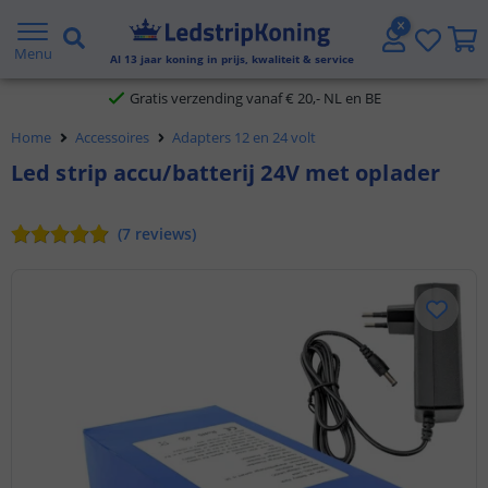
5 jaar garantie
Menu
Al
13
jaar koning in prijs, kwaliteit & service
Gratis verzending vanaf € 20,- NL en BE
Home
Accessoires
Adapters 12 en 24 volt
Klantbeoordeling 9.1
Led strip accu/batterij 24V met oplader
Voor 23:45 uur besteld,
morgen in huis
(
7
reviews
)