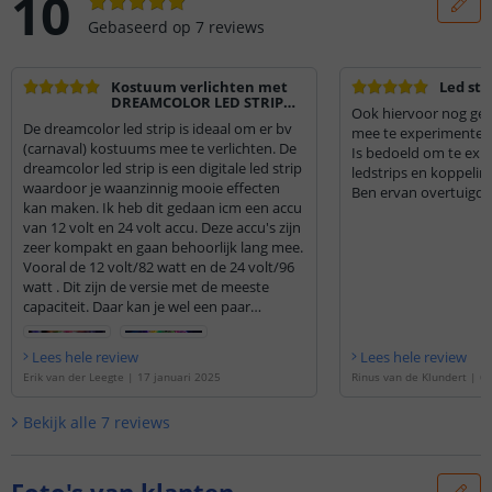
10
Gebaseerd op
7
reviews
Kostuum verlichten met
Led str
DREAMCOLOR LED STRIP
Ook hiervoor nog gee
icm ACCU 12V
De dreamcolor led strip is ideaal om er bv
mee te experimenter
(carnaval) kostuums mee te verlichten. De
Is bedoeld om te ex
dreamcolor led strip is een digitale led strip
ledstrips en koppelin
waardoor je waanzinnig mooie effecten
Ben ervan overtuigd 
kan maken. Ik heb dit gedaan icm een accu
van 12 volt en 24 volt accu. Deze accu's zijn
zeer kompakt en gaan behoorlijk lang mee.
Vooral de 12 volt/82 watt en de 24 volt/96
watt . Dit zijn de versie met de meeste
capaciteit. Daar kan je wel een paar
avonden de Lichtstoet mee lopen????. Je
kan deze op hun pagina vinden onder -
Lees hele review
Lees hele review
accessoires/ adapters. Een echte aanrader
Erik van der Leegte
|
17 januari 2025
Rinus van de Klundert
|
6 
als je in de prijzen wilt vallen met je
kostuum
Bekijk alle
7
reviews