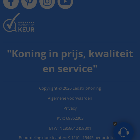
"
Koning in prijs, kwaliteit
en service
"
Copyright
©
2026
LedstripKoning
Algemene voorwaarden
Privacy
KvK: 69862303
BTW: NL858042459B01
Beoordeling door klanten:
9.1
/
10
-
15445 beoordelingen