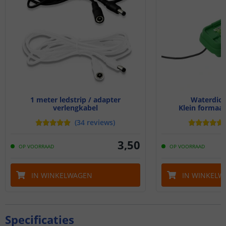
1 meter ledstrip / adapter
Waterdich
verlengkabel
Klein formaat
(
34
reviews
)
3
,
50
OP VOORRAAD
OP VOORRAAD
IN WINKELWAGEN
IN WINKELW
Specificaties