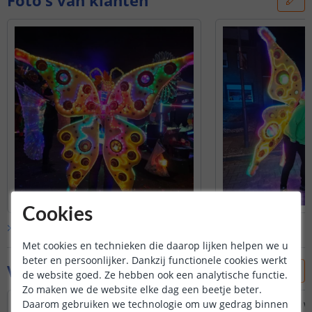
Foto's van klanten
Cookies
Bekijk alle
klantfoto’s
Met cookies en technieken die daarop lijken helpen we u
beter en persoonlijker. Dankzij functionele cookies werkt
Vraag & antwoord
de website goed. Ze hebben ook een analytische functie.
Zo maken we de website elke dag een beetje beter.
Is batt schakelaar waterdicht?
Ik zou deze batterij w
Daarom gebruiken we technologie om uw gedrag binnen