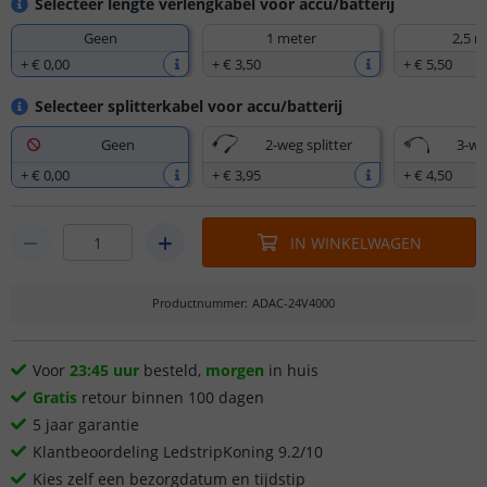
Selecteer lengte verlengkabel voor accu/batterij
Geen
1 meter
2,5 m
+
€ 0
,
00
+
€ 3
,
50
+
€ 5
,
50
Selecteer splitterkabel voor accu/batterij
Geen
2-weg splitter
3-we
+
€ 0
,
00
+
€ 3
,
95
+
€ 4
,
50
IN WINKELWAGEN
Productnummer
:
ADAC-24V4000
Voor
23:45 uur
besteld,
morgen
in huis
Gratis
retour binnen 100 dagen
5 jaar garantie
Klantbeoordeling LedstripKoning 9.2/10
Kies zelf een bezorgdatum en tijdstip