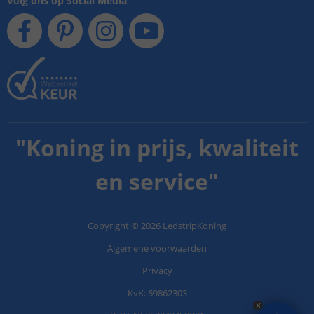
Volg ons op Social Media
"
Koning in prijs, kwaliteit
en service
"
Copyright
©
2026
LedstripKoning
Algemene voorwaarden
Privacy
KvK: 69862303