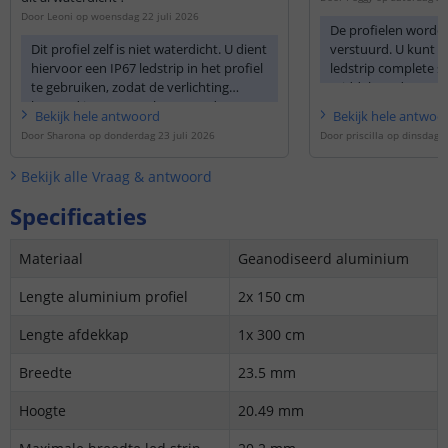
Door
Leoni
op
woensdag 22 juli 2026
De profielen worden
Dit profiel zelf is niet waterdicht. U dient
verstuurd. U kunt d
hiervoor een IP67 ledstrip in het profiel
ledstrip complete se
te gebruiken, zodat de verlichting
middels onderstaa
bestand is tegen vocht en condens.
link:
https://www.l
Bekijk
hele
antwoord
Bekijk
hele
antwoo
..
Door
Sharona
op
donderdag 23 juli 2026
Door
priscilla
op
dinsdag 2
Bekijk alle
Vraag & antwoord
Specificaties
Materiaal
Geanodiseerd aluminium
Lengte aluminium profiel
2x 150 cm
Lengte afdekkap
1x 300 cm
Breedte
23.5 mm
Hoogte
20.49 mm