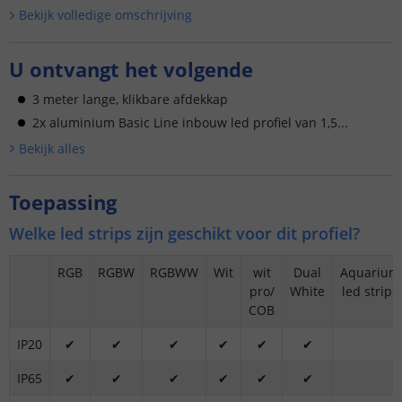
Bekijk volledige omschrijving
U ontvangt het volgende
3 meter lange, klikbare afdekkap
2x aluminium Basic Line inbouw led profiel van 1,5...
Bekijk alle
s
Toepassing
Welke led strips zijn geschikt voor dit profiel?
RGB
RGBW
RGBWW
Wit
wit
Dual
Aquarium
pro/
White
led strips
COB
IP20
✔
✔
✔
✔
✔
✔
IP65
✔
✔
✔
✔
✔
✔