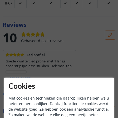
IP67
✔
✔
✔
✔
✔
✔
✔
Reviews
10
Gebaseerd op
1
reviews
Led profiel
Goede kwaliteit led profiel met 1 lange
opaalstrip ipv losse stukken. Helemaal top.
Lees hele review
Harold
|
6 oktober 2025
Cookies
Bekijk alle
1
reviews
Met cookies en technieken die daarop lijken helpen we u
beter en persoonlijker. Dankzij functionele cookies werkt
Foto's van klanten
de website goed. Ze hebben ook een analytische functie.
Zo maken we de website elke dag een beetje beter.