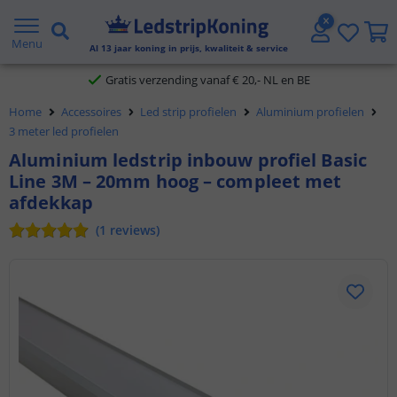
5 jaar garantie
Menu
Al
13
jaar koning in prijs, kwaliteit & service
Gratis verzending vanaf € 20,- NL en BE
Klantbeoordeling 9.1
Home
Accessoires
Led strip profielen
Aluminium profielen
3 meter led profielen
Voor 23:45 uur besteld,
morgen in huis
Aluminium ledstrip inbouw profiel Basic
Line 3M – 20mm hoog – compleet met
afdekkap
(
1
reviews
)