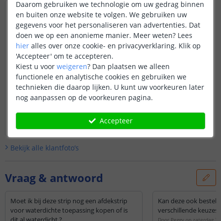
Daarom gebruiken we technologie om uw gedrag binnen
en buiten onze website te volgen. We gebruiken uw
gegevens voor het personaliseren van advertenties. Dat
doen we op een anonieme manier.
Meer weten?
Lees
hier
alles over onze cookie- en privacyverklaring. Klik op
'Accepteer' om te accepteren.
Kiest u voor
weigeren
?
Dan plaatsen we alleen
functionele en analytische cookies en gebruiken we
technieken die daarop lijken. U kunt uw voorkeuren later
nog aanpassen op de voorkeuren pagina.
Accepteer
Bekijk alle
klantfoto’s
Vraag & antwoord
Moet ik bij deze strip nog een afdekstrip
Kan deze ook bestel
voor waterdichte toepassing kopen of is
verschillende keuzes w
dit al waterdicht ?
Door
Peggy
op
zaterdag 3