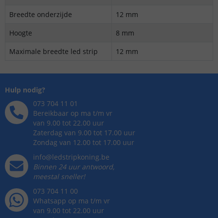
Breedte onderzijde
12 mm
Hoogte
8 mm
Maximale breedte led strip
12 mm
Hulp nodig?
073 704 11 01
Bereikbaar op ma t/m vr
van 9.00 tot 22.00 uur
Zaterdag van 9.00 tot 17.00 uur
Zondag van 12.00 tot 17.00 uur
info@ledstripkoning.be
Binnen 24 uur antwoord,
meestal sneller!
073 704 11 00
Whatsapp op ma t/m vr
van 9.00 tot 22.00 uur