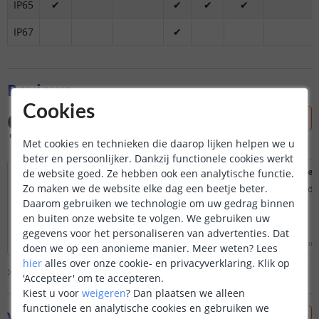
IP65
✔
✔
✔
✔
IP67
✔
Reviews
9.4
Cookies
Gebaseerd op
3
reviews
Met cookies en technieken die daarop lijken helpen we u
beter en persoonlijker. Dankzij functionele cookies werkt
Top producten én service
Snelle 
de website goed. Ze hebben ook een analytische functie.
!!!
Zo maken we de website elke dag een beetje beter.
Snelle levering, produ
Top producten aan heel goede prijzen en
en foto. Top.
Daarom gebruiken we technologie om uw gedrag binnen
vooral top service !
en buiten onze website te volgen. We gebruiken uw
Lees hele review
Lees hele review
gegevens voor het personaliseren van advertenties. Dat
Verthé Denis
|
29 november 2023
Ouafaa Ziani
|
24 januari
doen we op een anonieme manier.
Meer weten?
Lees
hier
alles over onze cookie- en privacyverklaring. Klik op
Bekijk alle
3
reviews
'Accepteer' om te accepteren.
Kiest u voor
weigeren
?
Dan plaatsen we alleen
functionele en analytische cookies en gebruiken we
Vraag & antwoord