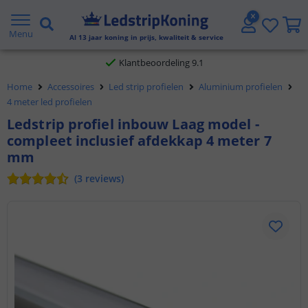
Gratis verzending vanaf € 20,- NL en BE
Menu
Al
13
jaar koning in prijs, kwaliteit & service
Klantbeoordeling 9.1
Home
Accessoires
Led strip profielen
Aluminium profielen
Voor 23:45 uur besteld,
morgen in huis
4 meter led profielen
Ledstrip profiel inbouw Laag model -
compleet inclusief afdekkap 4 meter 7
mm
(
3
reviews
)