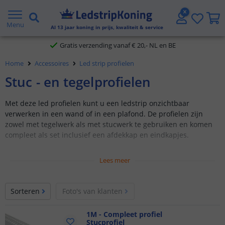
5 jaar garantie
Menu
Al
13
jaar koning in prijs, kwaliteit & service
Gratis verzending vanaf € 20,- NL en BE
Klantbeoordeling 9.1
Home
Accessoires
Led strip profielen
Stuc - en tegelprofielen
Voor 23:45 uur besteld,
morgen in huis
Met deze led profielen kunt u een ledstrip onzichtbaar
verwerken in een wand of in een plafond. De profielen zijn
zowel met tegelwerk als met stucwerk te gebruiken en komen
compleet als set inclusief een afdekkap en eindkapjes.
Aluminium tegel- en stucprofielen
Lees meer
Verschillende uitvoeringen en afmetingen
Binnenhoek, buitenhoek en stuc stop profielen
Sorteren
Foto's van klanten
Set met afdekkap en eindkapjes
1M - Compleet profiel
Stucprofiel