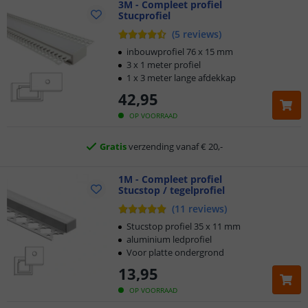
3M - Compleet profiel
Stucprofiel
Klantbeoordeling 9.1
(
5
reviews
)
inbouwprofiel 76 x 15 mm
Voor 23:45 uur besteld,
morgen in huis
3 x 1 meter profiel
1 x 3 meter lange afdekkap
5 jaar garantie
42
,
95
OP VOORRAAD
Gratis
verzending vanaf € 20,-
Klantbeoordeling 9.1
1M - Compleet profiel
Stucstop / tegelprofiel
Voor 23:45 uur besteld,
morgen in huis
(
11
reviews
)
Stucstop profiel 35 x 11 mm
aluminium ledprofiel
Voor platte ondergrond
13
,
95
OP VOORRAAD