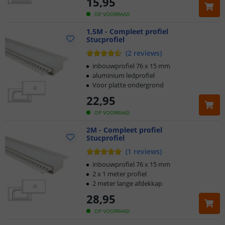
15
,
95
OP VOORRAAD
1,5M - Compleet profiel
Stucprofiel
(
2
reviews
)
inbouwprofiel 76 x 15 mm
aluminium ledprofiel
Voor platte ondergrond
22
,
95
OP VOORRAAD
2M - Compleet profiel
Stucprofiel
(
1
reviews
)
inbouwprofiel 76 x 15 mm
2 x 1 meter profiel
2 meter lange afdekkap
28
,
95
OP VOORRAAD