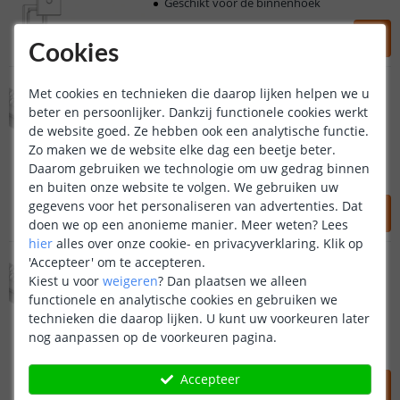
Geschikt voor de binnenhoek
20
,
95
Cookies
OP VOORRAAD
2M - Binnenhoek profiel
Met cookies en technieken die daarop lijken helpen we u
Stucprofiel
beter en persoonlijker. Dankzij functionele cookies werkt
de website goed. Ze hebben ook een analytische functie.
Hoek profiel 46 x 15 mm
Zo maken we de website elke dag een beetje beter.
2 x 1 meter profiel
Daarom gebruiken we technologie om uw gedrag binnen
1 x 2 meter lange afdekkap
en buiten onze website te volgen. We gebruiken uw
25
,
95
gegevens voor het personaliseren van advertenties. Dat
doen we op een anonieme manier.
Meer weten?
Lees
OP VOORRAAD
hier
alles over onze cookie- en privacyverklaring. Klik op
3M - Binnenhoek profiel
'Accepteer' om te accepteren.
Stucprofiel
Kiest u voor
weigeren
?
Dan plaatsen we alleen
Klantbeoordeling 9.1
functionele en analytische cookies en gebruiken we
technieken die daarop lijken. U kunt uw voorkeuren later
Hoek profiel 46 x 15 mm
Voor 23:45 uur besteld,
morgen in huis
2 x 1,5 meter profiel
nog aanpassen op de voorkeuren pagina.
3 meter lange afdekkap
5 jaar garantie
38
,
95
Accepteer