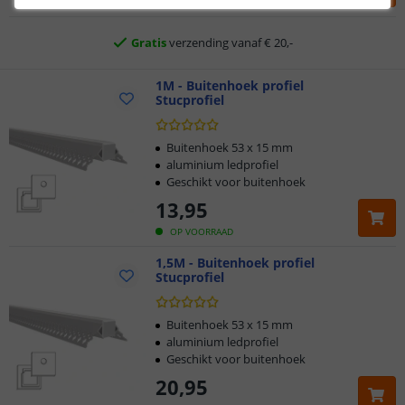
OP VOORRAAD
Gratis
verzending vanaf € 20,-
Klantbeoordeling 9.1
1M - Buitenhoek profiel
Stucprofiel
Voor 23:45 uur besteld,
morgen in huis
Buitenhoek 53 x 15 mm
aluminium ledprofiel
Geschikt voor buitenhoek
13
,
95
OP VOORRAAD
1,5M - Buitenhoek profiel
Stucprofiel
Buitenhoek 53 x 15 mm
aluminium ledprofiel
Geschikt voor buitenhoek
20
,
95