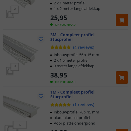
2 x 1 meter profiel
1 x 2 meter lange afdekkap
25
,
95
OP VOORRAAD
3M - Compleet profiel
Stucprofiel
(
4
reviews
)
inbouwprofiel 56 x 15 mm
2 x 1,5 meter profiel
3 meter lange afdekkap
38
,
95
OP VOORRAAD
1M - Compleet profiel
Stucprofiel
(
1
reviews
)
inbouwprofiel 76 x 15 mm
aluminium ledprofiel
Voor platte ondergrond