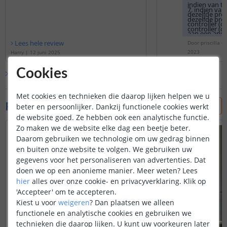
indien van t
7. indien van
dezelfde pro
dezelfde pro
controller (o
controller (o
aan een ande
aan een ande
Lees hele review
Door
priscilla
o
2023
Harry
|
12 juni 2025
Cookies
Bekijk alle
2
reviews
Met cookies en technieken die daarop lijken helpen we u
Foto's van klanten
beter en persoonlijker. Dankzij functionele cookies werkt
de website goed. Ze hebben ook een analytische functie.
Zo maken we de website elke dag een beetje beter.
Daarom gebruiken we technologie om uw gedrag binnen
en buiten onze website te volgen. We gebruiken uw
gegevens voor het personaliseren van advertenties. Dat
doen we op een anonieme manier.
Meer weten?
Lees
hier
alles over onze cookie- en privacyverklaring. Klik op
'Accepteer' om te accepteren.
Kiest u voor
weigeren
?
Dan plaatsen we alleen
functionele en analytische cookies en gebruiken we
technieken die daarop lijken. U kunt uw voorkeuren later