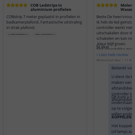
COB Ledstrips in
Molena
aluminium profielen
Wassen
COBstrip 7 meter geplaatst in profielen in
Beste De heer/vrouw,
badkamerplafond. Fantastische uitstraling
Ik heb de led geïnstal
in strak plafond.
controller werkt niet 
uitschakelen door de 
schakelen en kan niet
,kleur blijf groen.
M.Akar
Met vriendelijke groe
Lees hele review
Mohammad Akar
|
12 febr
Bedankt voor
U dient de k
maken van d
afstandsbedi
controller (
Dit kunt u d
afstandsbedi
onderstaande
op te volgen.
willen probe
KOPPELEN
Het koppelen
(of lamp) aan