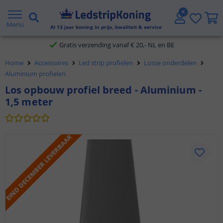
5 jaar garantie
Menu
Al
13
jaar koning in prijs, kwaliteit & service
Gratis verzending vanaf € 20,- NL en BE
Home
Accessoires
Led strip profielen
Losse onderdelen
Klantbeoordeling 9.1
Aluminium profielen
Los opbouw profiel breed - Aluminium -
Voor 23:45 uur besteld,
morgen in huis
1,5 meter
EIND DECEMBER LEVERBAAR