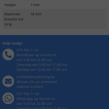
Hoogte
7 mm
Maximale
18 mm
breedte led
strip
Hulp nodig?
073 704 11 01
Bereikbaar op ma t/m vr
van 9.00 tot 22.00 uur
Zaterdag van 9.00 tot 17.00 uur
Zondag van 12.00 tot 17.00 uur
info@ledstripkoning.be
Binnen 24 uur antwoord,
meestal sneller!
073 704 11 00
Whatsapp op ma t/m vr
van 9.00 tot 22.00 uur
Zaterdag van 9.00 tot 17.00 uur