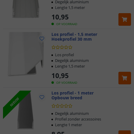
Degelijk aluminium
Lengte 1,5 meter
10
,
95
OP VOORRAAD
Los profiel - 1,5 meter
Hoekprofiel 30 mm
Los profiel
Degelijk aluminium
Lengte 1,5 meter
10
,
95
OP VOORRAAD
Los profiel - 1 meter
Opbouw breed
NIEUW
Klantbeoordeling 9.1
Degelijk aluminium
Profiel zonder accessoires
Lengte 1 meter
Voor 23:45 uur besteld,
morgen in huis