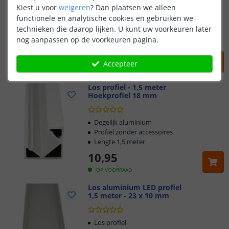
Kiest u voor
weigeren
?
Dan plaatsen we alleen
functionele en analytische cookies en gebruiken we
Degelijk aluminium
technieken die daarop lijken. U kunt uw voorkeuren later
Profiel zonder accessoires
nog aanpassen op de voorkeuren pagina.
Lengte 1,5 meter
10
,
95
Accepteer
OP VOORRAAD
Los profiel - 1,5 meter
Hoekprofiel 18 mm
Degelijk aluminium
Profiel zonder accessoires
Lengte 1,5 meter
10
,
95
OP VOORRAAD
Los aluminium LED profiel
1,5 meter - 23 x 10 mm
Los profiel