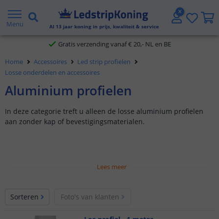
5 jaar garantie
Menu
Al
13
jaar koning in prijs, kwaliteit & service
Gratis verzending vanaf € 20,- NL en BE
Home
Accessoires
Led strip profielen
Klantbeoordeling 9.1
Losse onderdelen en accessoires
Aluminium profielen
Voor 23:45 uur besteld,
morgen in huis
In deze categorie treft u alleen de losse aluminium profielen
aan zonder kap of bevestigingsmaterialen.
Lees meer
Sorteren
Foto's van klanten