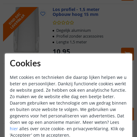
Los profiel - 1,5 meter
Opbouw hoog 15 mm
E
I
N
D
D
C
L
E
V
E
R
B
A
A
E
R
Degelijk aluminium
Profiel zonder accessoires
Lengte 1,5 meter
10
,
95
NIET OP VOORRAAD
Cookies
Los profiel - 1,5 meter
Inbouw laag 8 mm
Met cookies en technieken die daarop lijken helpen we u
beter en persoonlijker. Dankzij functionele cookies werkt
de website goed. Ze hebben ook een analytische functie.
Degelijk aluminium
Profiel zonder accessoires
Zo maken we de website elke dag een beetje beter.
Lengte 1,5 meter
Daarom gebruiken we technologie om uw gedrag binnen
en buiten onze website te volgen. We gebruiken uw
10
,
95
gegevens voor het personaliseren van advertenties. Dat
OP VOORRAAD
doen we op een anonieme manier.
Meer weten?
Lees
hier
alles over onze cookie- en privacyverklaring. Klik op
Los profiel - 1,5 meter
Inbouw hoog 15 mm
'Accepteer' om te accepteren.