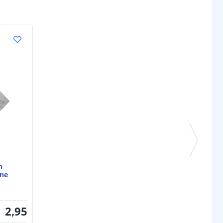
en
ine
2
,
95