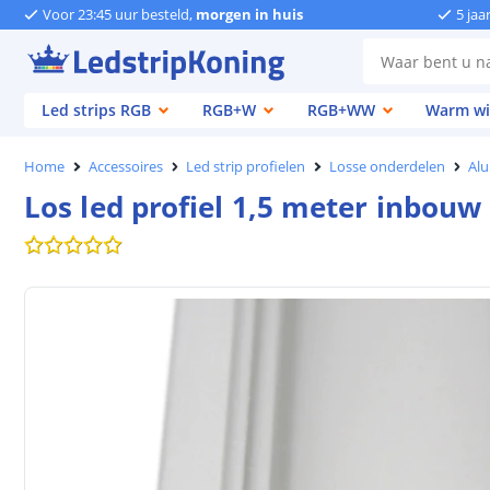
Voor 23:45 uur besteld,
morgen in huis
5 jaa
Led strips RGB
RGB+W
RGB+WW
Warm wi
Home
Accessoires
Led strip profielen
Losse onderdelen
Alu
Los led profiel 1,5 meter inbouw