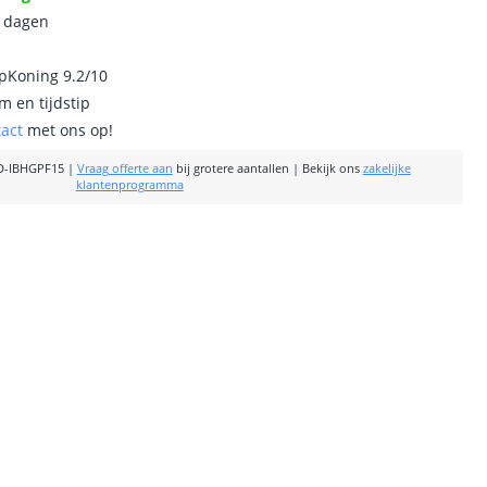
0 dagen
ipKoning 9.2/10
m en tijdstip
tact
met ons op!
D-IBHGPF15
|
Vraag offerte aan
bij grotere aantallen
|
Bekijk ons
zakelijke
klantenprogramma