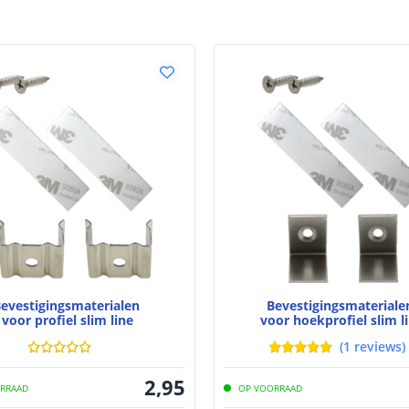
evestigingsmaterialen
Bevestigingsmaterial
voor profiel slim line
voor hoekprofiel slim l
(
1
reviews
)
2
,
95
RRAAD
OP VOORRAAD