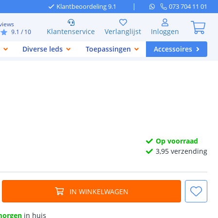
Klantbeoordeling 9.1
073 704 11 01
views
Klantenservice
Verlanglijst
Inloggen
9.1
/ 10
Diverse leds
Toepassingen
Accessoires
Op voorraad
3,
95
verzending
IN WINKELWAGEN
morgen
in huis