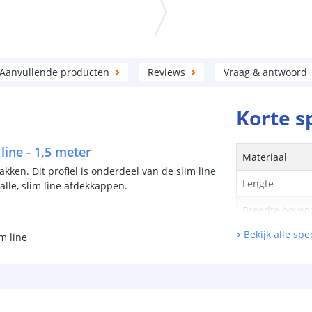
Aanvullende producten
Reviews
Vraag & antwoord
Korte s
line - 1,5 meter
Materiaal
akken. Dit profiel is onderdeel van de slim line
Lengte
alle, slim line afdekkappen.
Breedte boven
Bekijk alle spec
Breedte onder
m line
Hoogte
Maximale breed