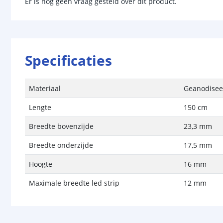
Er is nog geen vraag gesteld over dit product.
Specificaties
Materiaal
Geanodisee
Lengte
150 cm
Breedte bovenzijde
23,3 mm
Breedte onderzijde
17,5 mm
Hoogte
16 mm
Maximale breedte led strip
12 mm