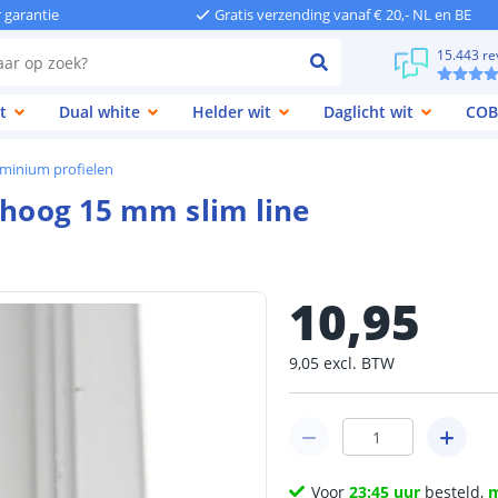
r garantie
Gratis verzending vanaf € 20,- NL en BE
15.443 re
t
Dual white
Helder wit
Daglicht wit
COB
minium profielen
 hoog 15 mm slim line
10
,
95
9
,
05
excl.
BTW
Voor
23:45 uur
besteld,