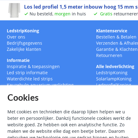
Los led profiel 1,5 meter inbouw hoog 15 mm s
Nu besteld,
morgen
in huis
Gratis
retournere
LedstripKoning
Klantenservice
Over ons
Bestellen
&
Betalen
Bedrijfsgegevens
Verzenden
&
Afhale
Zakelijke klanten
Garantie
&
Klachten
Retourneren
Informatie
Inspiratie & toepassingen
Alle ledverlichting
Led strip informatie
LedstripKoning
Waterdichte led strips
SolarlampKoning
Keuzehulp aquarium verlichting
LedprofielKoning
Led strips op maat
BouwlampKoning
Cookies
RGB CCT Multicolor led strips
SmarthomeKoning
Led strip met afstandsbediening
Led drivers
Met cookies en technieken die daarop lijken helpen we u
Ledstrips 12 Volt
beter en persoonlijker. Dankzij functionele cookies werkt de
Ledstrips 24 Volt
website goed. Ze hebben ook een analytische functie. Zo
Ledstrip 5 meter
maken we de website elke dag een beetje beter. Daarom
Ledstrip 10 meter
gebruiken we technologie om uw gedrag binnen en buiten