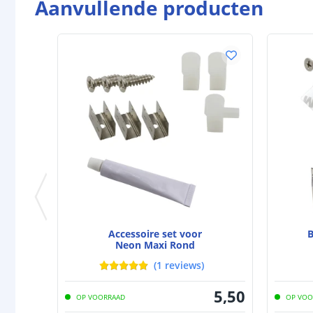
Aanvullende producten
Accessoire set voor
B
Neon Maxi Rond
(
1
reviews
)
5
,
50
OP VOORRAAD
OP VOO