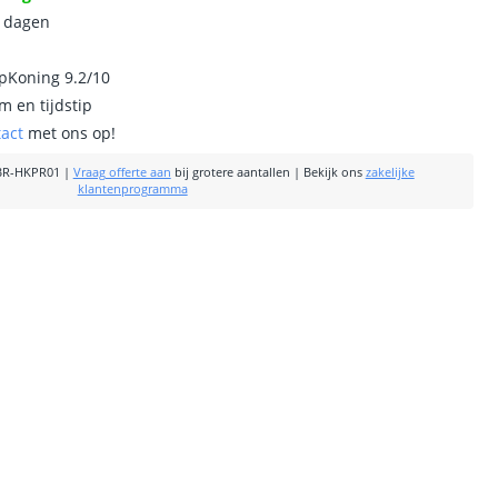
0 dagen
ipKoning 9.2/10
m en tijdstip
tact
met ons op!
BR-HKPR01
|
Vraag offerte aan
bij grotere aantallen
|
Bekijk ons
zakelijke
klantenprogramma