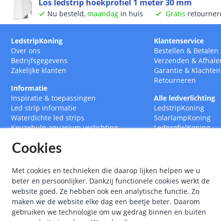
Los ledstrip hoekprofiel 1 meter 30 mm
Nu besteld,
maandag
in huis
Gratis
retourner
LedstripKoning
Klantenservice
Over ons
Bestellen
&
Betalen
Bedrijfsgegevens
Verzenden
&
Afhale
Zakelijke klanten
Garantie
&
Klachten
Retourneren
Informatie
Inspiratie & toepassingen
Alle ledverlichting
Led strip informatie
LedstripKoning
Waterdichte led strips
SolarlampKoning
Keuzehulp aquarium verlichting
LedprofielKoning
Led strips op maat
BouwlampKoning
Cookies
RGB CCT Multicolor led strips
SmarthomeKoning
Led strip met afstandsbediening
Led drivers
Met cookies en technieken die daarop lijken helpen we u
Ledstrips 12 Volt
beter en persoonlijker. Dankzij functionele cookies werkt de
Ledstrips 24 Volt
website goed. Ze hebben ook een analytische functie. Zo
Ledstrip 5 meter
maken we de website elke dag een beetje beter. Daarom
Ledstrip 10 meter
gebruiken we technologie om uw gedrag binnen en buiten