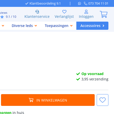
Klantbeoordeling 9.1
073 704 11 01
views
Klantenservice
Verlanglijst
Inloggen
9.1
/ 10
Diverse leds
Toepassingen
Accessoires
Op voorraad
3,
95
verzending
IN WINKELWAGEN
morgen
in huis