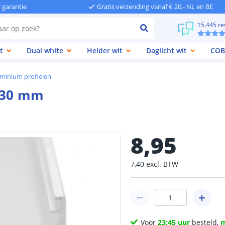
r garantie
Gratis verzending vanaf € 20,- NL en BE
15.445 re
t
Dual white
Helder wit
Daglicht wit
COB
minium profielen
r 30 mm
8
,
95
7
,
40
excl.
BTW
Voor
23:45 uur
besteld,