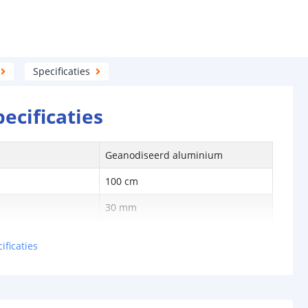
Specificaties
pecificaties
Geanodiseerd aluminium
100 cm
30 mm
30 mm
ificaties
te led strip
18 mm (3x)