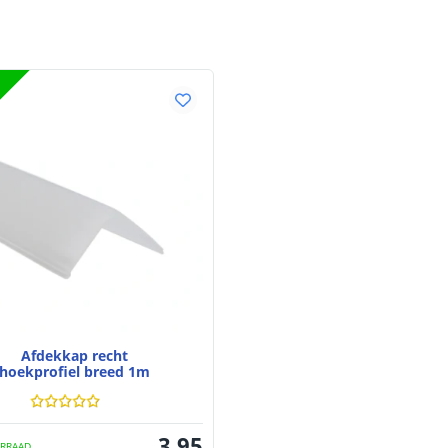
Afdekkap recht
hoekprofiel breed 1m
3
,
95
RRAAD