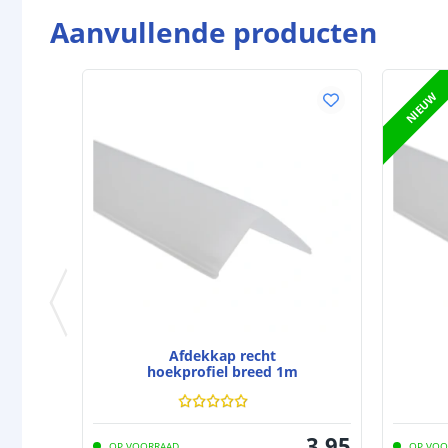
Aanvullende producten
NIEUW
Afdekkap recht
hoekprofiel breed 1m
3
,
95
OP VOORRAAD
OP VOO