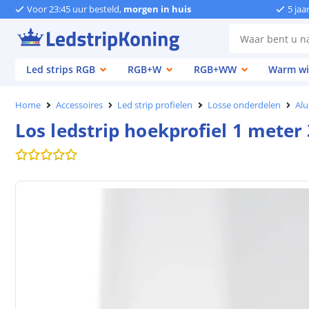
Voor 23:45 uur besteld,
morgen in huis
5 jaa
Led strips RGB
RGB+W
RGB+WW
Warm wi
Home
Accessoires
Led strip profielen
Losse onderdelen
Alu
Los ledstrip hoekprofiel 1 mete