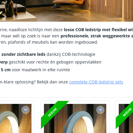
ne, naadloze lichtlijn met deze
losse COB ledstrip met flexibel w
, maar wél op zoek is naar een
professionele, strak weggewerkte 
ren, plafonds of meubels kan worden ingebouwd.
jn zonder zichtbare leds
dankzij COB-technologie
werp
geschikt voor rechte én gebogen oppervlakken
 5 cm
voor maatwerk in elke ruimte
en-klare oplossing? Bekijk dan onze
complete COB ledstrip sets
NIEUW
NIEUW