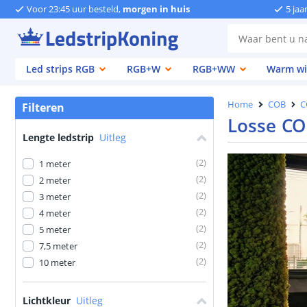
Voor 23:45 uur besteld,
morgen in huis
5 jaa
Led strips RGB
RGB+W
RGB+WW
Warm wi
Home
COB
C
Filteren
Losse COB
Lengte ledstrip
Uitleg
(
2
)
1 meter
(
2
)
2 meter
(
2
)
3 meter
(
2
)
4 meter
(
2
)
5 meter
(
2
)
7,5 meter
(
2
)
10 meter
Lichtkleur
Uitleg