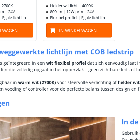
| 2700K
Helder wit licht | 4000K
/m | 24V
800 lm | 12W p/m | 24V
| Egale lichtlijn
Flexibel profiel | Egale lichtlijn
ELWAGEN
IN WINKELWAGEN
eggewerkte lichtlijn met COB ledstrip
s geïntegreerd in een
wit flexibel profiel
dat zich eenvoudig laat 
lijn die volledig opgaat in het oppervlak – geen zichtbare leds of lo
jgbaar in
warm wit (2700K)
voor sfeervolle verlichting of
helder wit
en voeding of controller voor de perfecte balans tussen design en fu
gen
In d
Gebruik
De egale