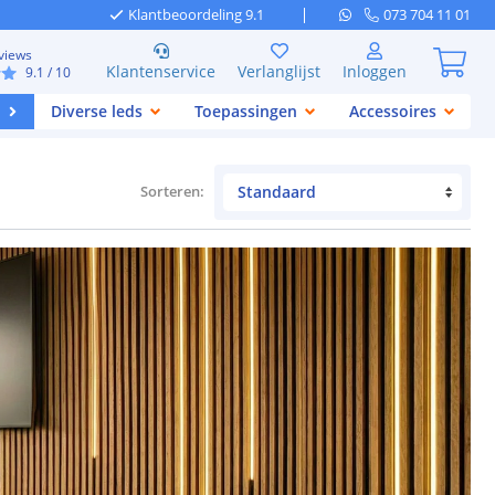
Klantbeoordeling 9.1
073 704 11 01
views
Klantenservice
Verlanglijst
Inloggen
9.1
/ 10
Diverse leds
Toepassingen
Accessoires
Sorteren
: