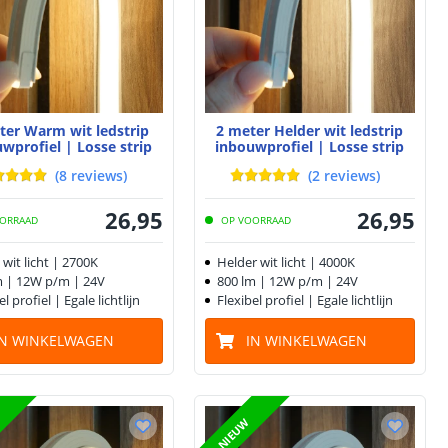
ter Warm wit ledstrip
2 meter Helder wit ledstrip
wprofiel | Losse strip
inbouwprofiel | Losse strip
(
8
reviews
)
(
2
reviews
)
26
,
95
26
,
95
ORRAAD
OP VOORRAAD
wit licht | 2700K
Helder wit licht | 4000K
m | 12W p/m | 24V
800 lm | 12W p/m | 24V
el profiel | Egale lichtlijn
Flexibel profiel | Egale lichtlijn
IN WINKELWAGEN
IN WINKELWAGEN
NIEUW