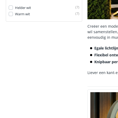
(
7
)
Helder wit
(
7
)
Warm wit
Creëer een moder
wil samenstellen
eenvoudig in mu
Egale lichtli
Flexibel ont
Knipbaar per
Liever een kant-