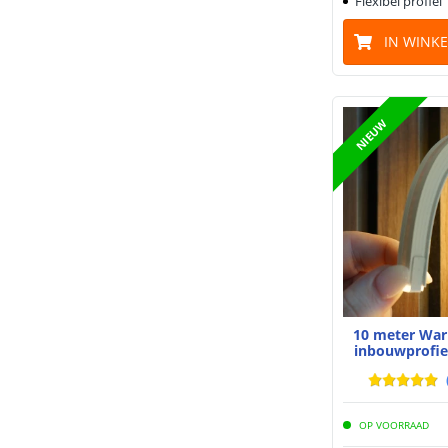
Flexibel profiel 
IN WINK
NIEUW
10 meter War
inbouwprofiel
OP VOORRAAD