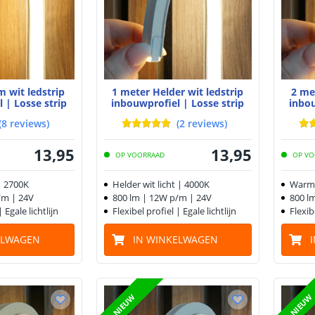
 wit ledstrip
1 meter Helder wit ledstrip
2 me
 | Losse strip
inbouwprofiel | Losse strip
inbou
(
8
reviews
)
(
2
reviews
)
13
,
95
13
,
95
OP VOORRAAD
OP VO
| 2700K
Helder wit licht | 4000K
Warm 
/m | 24V
800 lm | 12W p/m | 24V
800 l
| Egale lichtlijn
Flexibel profiel | Egale lichtlijn
Flexib
ELWAGEN
IN WINKELWAGEN
NIEUW
NIEUW