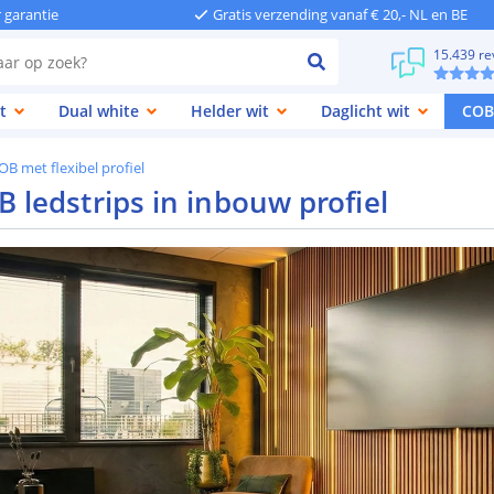
r garantie
Gratis verzending vanaf € 20,- NL en BE
15.439 re
t
Dual white
Helder wit
Daglicht wit
COB
OB met flexibel profiel
 ledstrips in inbouw profiel