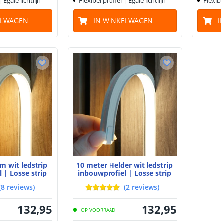
| Egale lichtlijn
Flexibel profiel | Egale lichtlijn
Flexib
ELWAGEN
IN WINKELWAGEN
m wit ledstrip
10 meter Helder wit ledstrip
 | Losse strip
inbouwprofiel | Losse strip
(
8
reviews
)
(
2
reviews
)
132
,
95
132
,
95
OP VOORRAAD