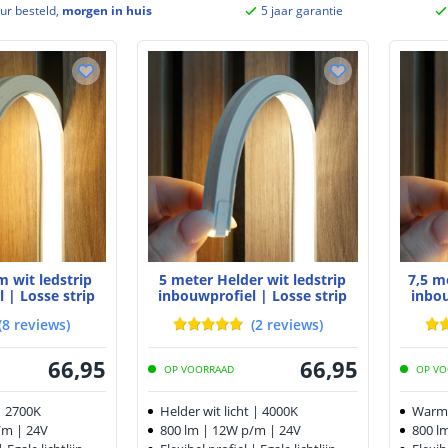
ur besteld,
morgen in huis
5 jaar garantie
 wit ledstrip
5 meter Helder wit ledstrip
7,5 m
 | Losse strip
inbouwprofiel | Losse strip
inbou
(
8
reviews
)
(
2
reviews
)
66
,
95
66
,
95
OP VOORRAAD
OP VO
| 2700K
Helder wit licht | 4000K
Warm 
/m | 24V
800 lm | 12W p/m | 24V
800 l