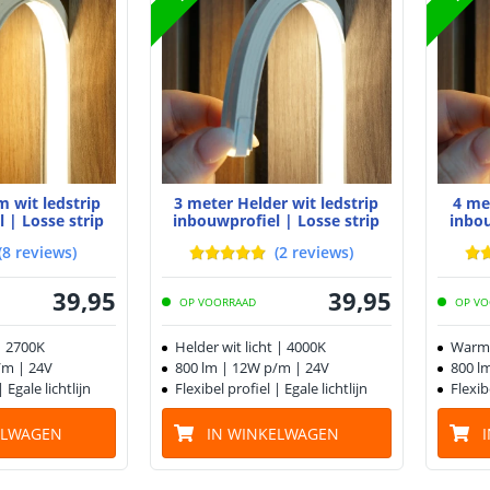
 wit ledstrip
3 meter Helder wit ledstrip
4 me
 | Losse strip
inbouwprofiel | Losse strip
inbou
(
8
reviews
)
(
2
reviews
)
39
,
95
39
,
95
OP VOORRAAD
OP VO
| 2700K
Helder wit licht | 4000K
Warm 
/m | 24V
800 lm | 12W p/m | 24V
800 l
| Egale lichtlijn
Flexibel profiel | Egale lichtlijn
Flexib
ELWAGEN
IN WINKELWAGEN