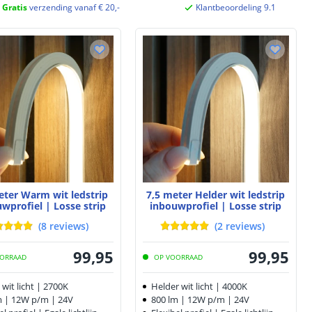
Gratis
verzending vanaf € 20,-
Klantbeoordeling 9.1
eter Warm wit ledstrip
7,5 meter Helder wit ledstrip
wprofiel | Losse strip
inbouwprofiel | Losse strip
(
8
reviews
)
(
2
reviews
)
99
,
95
99
,
95
ORRAAD
OP VOORRAAD
wit licht | 2700K
Helder wit licht | 4000K
m | 12W p/m | 24V
800 lm | 12W p/m | 24V