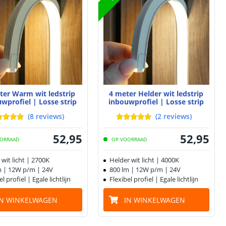
ter Warm wit ledstrip
4 meter Helder wit ledstrip
wprofiel | Losse strip
inbouwprofiel | Losse strip
(
8
reviews
)
(
2
reviews
)
52
,
95
52
,
95
ORRAAD
OP VOORRAAD
wit licht | 2700K
Helder wit licht | 4000K
m | 12W p/m | 24V
800 lm | 12W p/m | 24V
el profiel | Egale lichtlijn
Flexibel profiel | Egale lichtlijn
IN WINKELWAGEN
IN WINKELWAGEN