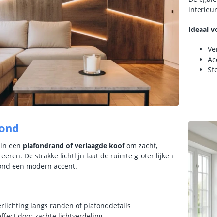
interieu
Ideaal v
Ve
Ac
Sf
fond
 in een
plafondrand of verlaagde koof
om zacht,
creëren. De strakke lichtlijn laat de ruimte groter lijken
fond een modern accent.
erlichting langs randen of plafonddetails
effect door zachte lichtverdeling