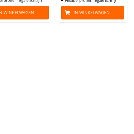
el profiel | Egale lichtlijn
Flexibel profiel | Egale lichtlijn
IN WINKELWAGEN
IN WINKELWAGEN