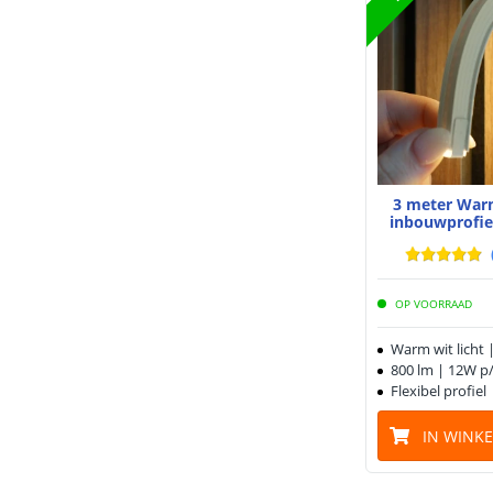
3 meter Warm
inbouwprofiel
OP VOORRAAD
Warm wit licht 
800 lm | 12W p
Flexibel profiel 
IN WINK