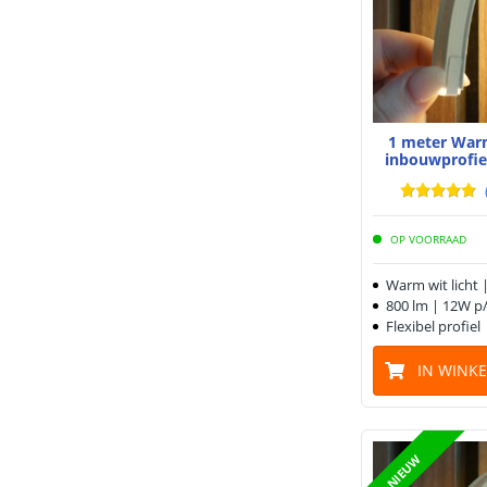
1 meter Warm
inbouwprofiel
OP VOORRAAD
Warm wit licht 
800 lm | 12W p
Flexibel profiel 
IN WINK
NIEUW