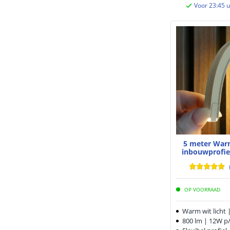
Voor 23:45 u
5 meter Warm
inbouwprofiel
OP VOORRAAD
Warm wit licht 
800 lm | 12W p