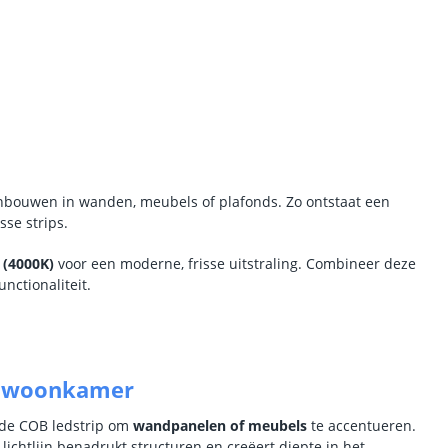
inbouwen in wanden, meubels of plafonds. Zo ontstaat een
sse strips.
 (4000K)
voor een moderne, frisse uitstraling. Combineer deze
nctionaliteit.
e woonkamer
 de COB ledstrip om
wandpanelen of meubels
te accentueren.
 lichtlijn benadrukt structuren en creëert diepte in het