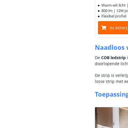
Warm wit licht 
800 lm | 12W p
Flexibel profiel 
IN WINK
Naadloos w
De
COB ledstrip
i
doorlopende licht
De strip is verkri
losse strip met e
Toepassin