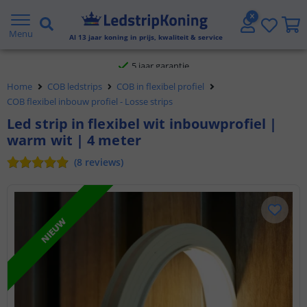
Voor 23:45 uur besteld,
morgen in huis
Menu
Al
13
jaar koning in prijs, kwaliteit & service
5 jaar garantie
Home
COB ledstrips
COB in flexibel profiel
Gratis verzending vanaf € 20,- NL en BE
COB flexibel inbouw profiel - Losse strips
Led strip in flexibel wit inbouwprofiel |
Klantbeoordeling 9.1
warm wit | 4 meter
Voor 23:45 uur besteld,
morgen in huis
(
8
reviews
)
NIEUW