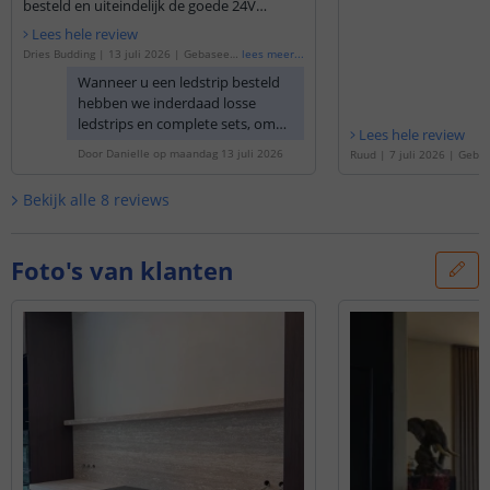
besteld en uiteindelijk de goede 24V
voeding. Daardoor was het een heel gedoe.
Lees hele review
Dit had wel wat duidelijker aangegeven
Dries Budding
|
13 juli 2026
|
Gebaseerd
lees meer
...
kunnen worden allemaal.
op de
'
Led strip in flexibel wit inbouwpro
Wanneer u een ledstrip besteld
fiel | warm wit | 2 meter
'
hebben we inderdaad losse
ledstrips en complete sets, om
Lees hele review
zeker te zijn dat u een complete
Door
Danielle
op
maandag 13 juli 2026
Ruud
|
7 juli 2026
|
Gebas
set heeft kunt u altijd onderaan
d strip in flexibel wit inb
de pagina kijken bij het kopje u
m wit | 2 meter
'
Bekijk alle
8
reviews
ontvangt het volgende, hier
wordt altijd vermeld wat u
ontvangt.
Foto's van klanten