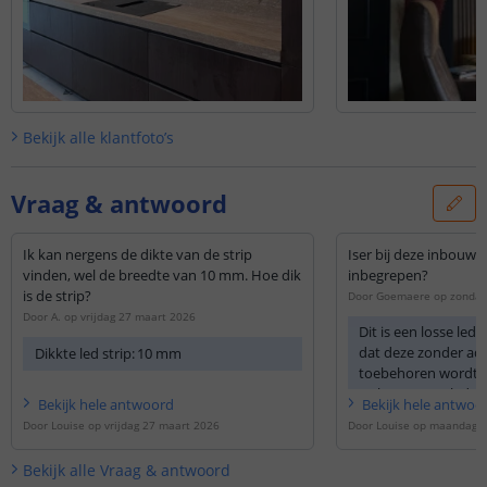
Bekijk alle
klantfoto’s
Vraag & antwoord
Ik kan nergens de dikte van de strip
Iser bij deze inbouw 
vinden, wel de breedte van 10 mm. Hoe dik
inbegrepen?
is de strip?
Door
Goemaere
op
zondag
Door
A.
op
vrijdag 27 maart 2026
Dit is een losse leds
dat deze zonder ad
Dikkte led strip:
10 mm
toebehoren wordt g
wel graag een ledstr
Bekijk
hele
antwoord
Bekijk
hele
antwoo
adapter wenst, advi
Door
Louise
op
vrijdag 27 maart 2026
Door
Louise
op
maandag 2 
complete set
aan te
Bekijk alle
Vraag & antwoord