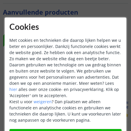
Aanvullende producten
Cookies
NIEUW
Met cookies en technieken die daarop lijken helpen we u
beter en persoonlijker. Dankzij functionele cookies werkt
de website goed. Ze hebben ook een analytische functie.
Zo maken we de website elke dag een beetje beter.
Daarom gebruiken we technologie om uw gedrag binnen
en buiten onze website te volgen. We gebruiken uw
gegevens voor het personaliseren van advertenties. Dat
doen we op een anonieme manier.
Meer weten?
Lees
hier
alles over onze cookie- en privacyverklaring. Klik op
'Accepteer' om te accepteren.
Kiest u voor
weigeren
?
Dan plaatsen we alleen
3 meter Warm wit ledstrip
4 meter Warm
inbouwprofiel | Losse strip
inbouwprofiel 
functionele en analytische cookies en gebruiken we
technieken die daarop lijken. U kunt uw voorkeuren later
(
8
reviews
)
nog aanpassen op de voorkeuren pagina.
39
,
95
OP VOORRAAD
OP VOORRAAD