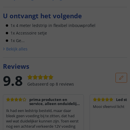
U ontvangt het volgende
1x 4 meter ledstrip in flexibel inbouwprofiel
1x Accessoire setje
1x Ge...
Bekijk alle
s
Reviews
9.8
Gebaseerd op
8
reviews
prima producten en
Led str
service, alleen onduidelijk
Mooi sfeervol licht
wat er allemaal bij zit
Ik had een ledstrip besteld, maar daar
bleek geen voeding bij te zitten, dat had
wel wat duidelijker kunnen zijn. Toen eerst
nog een achteraf verkeerde 12V voeding