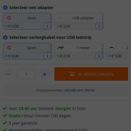
Selecteer een adapter
Geen
USB adapter
+
€ 0
,
00
+
€ 5
,
00
Selecteer verlengkabel voor USB ledstrip
Geen
1 meter
2,
+
€ 0
,
00
+
€ 2
,
50
+
€ 5
,
00
IN WINKELWAGEN
Productnummer
:
UBCSRB-APP-200CM
Voor
23:45 uur
besteld,
morgen
in huis
Gratis
retour binnen 100 dagen
5 jaar garantie
Klantbeoordeling LedstripKoning 9.2/10