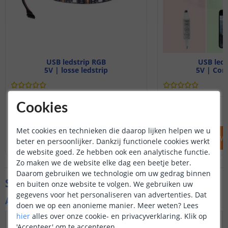
USB ledstrip RGB
USB leds
5V | losse ledstrip
5V | Com
7
,
95
Cookies
OP VOORRAAD
OP VOORRAAD
Met cookies en technieken die daarop lijken helpen we u
IN WINKELWAGEN
IN WINKELW
beter en persoonlijker. Dankzij functionele cookies werkt
de website goed. Ze hebben ook een analytische functie.
Zo maken we de website elke dag een beetje beter.
Daarom gebruiken we technologie om uw gedrag binnen
Specificaties
en buiten onze website te volgen. We gebruiken uw
gegevens voor het personaliseren van advertenties. Dat
Algemene kenmerken
doen we op een anonieme manier.
Meer weten?
Lees
hier
alles over onze cookie- en privacyverklaring. Klik op
Dimbaar
Ja
'Accepteer' om te accepteren.