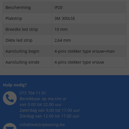
Bescherming
IP20
Plakstrip
3M 300LSE
Breedte led strip
10 mm
Dikte led strip
2,64 mm
Aansluiting begin
4-pins stekker type vrouw+man
Aansluiting einde
4-pins stekker type vrouw
Hulp nodig?
073 704 11 01
Bereikbaar op ma t/m vr
van 9.00 tot 22.00 uur
Zaterdag van 9.00 tot 17.00 uur
Zondag van 12.00 tot 17.00 uur
info@ledstripkoning.be