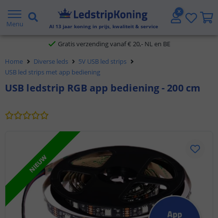
5 jaar garantie
Menu
Al
13
jaar koning in prijs, kwaliteit & service
Gratis verzending vanaf € 20,- NL en BE
Home
Diverse leds
5V USB led strips
Klantbeoordeling 9.1
USB led strips met app bediening
USB ledstrip RGB app bediening - 200 cm
Voor 23:45 uur besteld,
morgen in huis
NIEUW