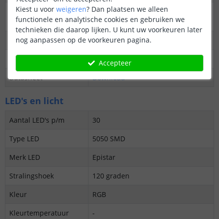
Kiest u voor
weigeren
?
Dan plaatsen we alleen
3M plakstrip over de
Ja
functionele en analytische cookies en gebruiken we
gehele lengte
technieken die daarop lijken. U kunt uw voorkeuren later
nog aanpassen op de voorkeuren pagina.
Garantie
5 jaar
Op maat te knippen
elke 3,34 cm
Accepteer
Datasheet
Download
LED's en licht
Aantal LED's p/m
30
Type LED
5050 SMD
Merk LED
Epistar
Stralingshoek
120 graden
Kleur
RGB
Kleurtemperatuur
-