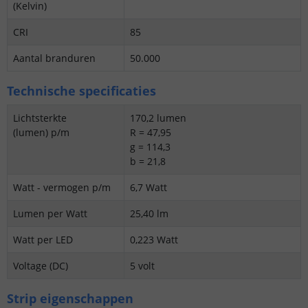
(Kelvin)
CRI
85
Aantal branduren
50.000
Technische specificaties
Lichtsterkte
170,2 lumen
(lumen) p/m
R = 47,95
g = 114,3
b = 21,8
Watt - vermogen p/m
6,7 Watt
Lumen per Watt
25,40 lm
Watt per LED
0,223 Watt
Voltage (DC)
5 volt
Strip eigenschappen