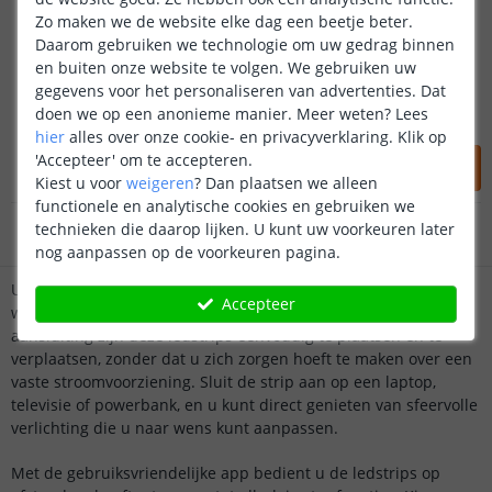
USB ledstrip RGBWW
Zo maken we de website elke dag een beetje beter.
200 cm| App bediening
Daarom gebruiken we technologie om uw gedrag binnen
(
1
reviews
)
en buiten onze website te volgen. We gebruiken uw
Klantbeoordeling 9.1
USB ledstrip RGBWW
gegevens voor het personaliseren van advertenties. Dat
30 leds | 266 lumen | 6W p/m
doen we op een anonieme manier.
Meer weten?
Lees
Sfeervol | dimbaar | 5 volt
Voor 23:45 uur besteld,
morgen in huis
hier
alles over onze cookie- en privacyverklaring. Klik op
41
,
95
'Accepteer' om te accepteren.
Kiest u voor
weigeren
?
Dan plaatsen we alleen
5 jaar garantie
OP VOORRAAD
functionele en analytische cookies en gebruiken we
technieken die daarop lijken. U kunt uw voorkeuren later
Gratis
verzending vanaf € 20,-
nog aanpassen op de voorkeuren pagina.
Klantbeoordeling 9.1
USB ledstrips met app bediening zijn speciaal ontworpen voor
Accepteer
wie houdt van gemak en flexibiliteit in huis. Door de USB-
aansluiting zijn deze ledstrips eenvoudig te plaatsen en te
Voor 23:45 uur besteld,
morgen in huis
verplaatsen, zonder dat u zich zorgen hoeft te maken over een
vaste stroomvoorziening. Sluit de strip aan op een laptop,
televisie of powerbank, en u kunt direct genieten van sfeervolle
verlichting die u naar wens kunt aanpassen.
Met de gebruiksvriendelijke app bedient u de ledstrips op