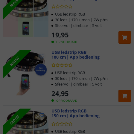
NIEUW
aanpassen, zelfs op afstand. Dit maakt ze ideaal voor gebruik
als sfeerverlichting in de woonkamer, achter uw televisie of in
USB ledstrip RGB
de slaapkamer, waar u op elk moment de gewenste sfeer kunt
30 leds | 170 lumen | 7W p/m
creëren. Met een druk op de knop past u de kleur, helderheid
Sfeervol | dimbaar | 5 volt
en zelfs effecten aan, zoals een ademend of knipperend
19
,
95
lichtpatroon.
OP VOORRAAD
USB ledstrip RGB
100 cm| App bediening
NIEUW
USB ledstrip RGB
30 leds | 170 lumen | 7W p/m
Sfeervol | dimbaar | 5 volt
24
,
95
OP VOORRAAD
USB ledstrip RGB
150 cm| App bediening
NIEUW
USB ledstrip RGB