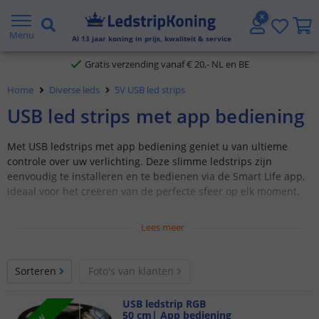
5 jaar garantie
Menu
Al
13
jaar koning in prijs, kwaliteit & service
Gratis verzending vanaf € 20,- NL en BE
Home
Diverse leds
5V USB led strips
Klantbeoordeling 9.1
USB led strips met app bediening
Voor 23:45 uur besteld,
morgen in huis
Met USB ledstrips met app bediening geniet u van ultieme
controle over uw verlichting. Deze slimme ledstrips zijn
eenvoudig te installeren en te bedienen via de Smart Life app,
ideaal voor het creëren van de perfecte sfeer op elk moment.
Werkt met de Smart Life app
Lees meer
Volledige controle via smartphone
Ruime instelmogelijkheden
Sorteren
Foto's van klanten
USB ledstrips met app bediening bieden een moderne
verlichtingsoplossing die perfect past bij een slimme
USB ledstrip RGB
50 cm| App bediening
woonomgeving. Dankzij de app kunt u de verlichting naar wens