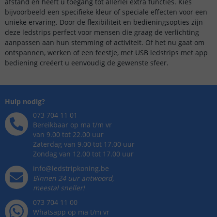
afstand en heeft u toegang tot allerlei extra functies. Kies
bijvoorbeeld een specifieke kleur of speciale effecten voor een
unieke ervaring. Door de flexibiliteit en bedieningsopties zijn
deze ledstrips perfect voor mensen die graag de verlichting
aanpassen aan hun stemming of activiteit. Of het nu gaat om
ontspannen, werken of een feestje, met USB ledstrips met app
bediening creëert u eenvoudig de gewenste sfeer.
Hulp nodig?
073 704 11 01
Bereikbaar op ma t/m vr
van 9.00 tot 22.00 uur
Zaterdag van 9.00 tot 17.00 uur
Zondag van 12.00 tot 17.00 uur
info@ledstripkoning.be
Binnen 24 uur antwoord,
meestal sneller!
073 704 11 00
Whatsapp op ma t/m vr