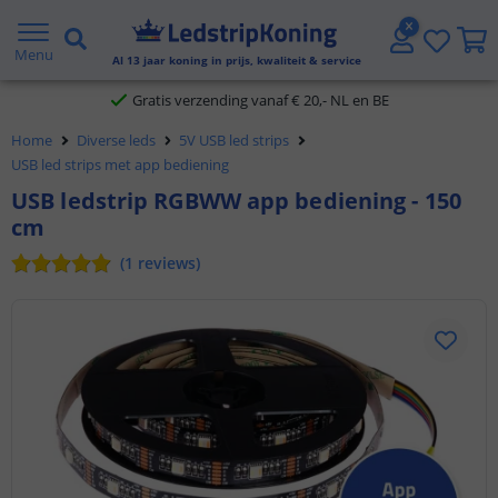
5 jaar garantie
Menu
Al
13
jaar koning in prijs, kwaliteit & service
Gratis verzending vanaf € 20,- NL en BE
Home
Diverse leds
5V USB led strips
Klantbeoordeling 9.1
USB led strips met app bediening
USB ledstrip RGBWW app bediening - 150
Voor 23:45 uur besteld,
morgen in huis
cm
(
1
reviews
)