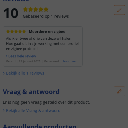
10
Gebaseerd op
1
reviews
Meerdere en zigbee
Als ik er twee of drie van deze wil halen.
Hoe gaat dit in zijn werking met een profiel
en zigbee protocol
Lees hele review
Gerard
|
22 januari 2025
|
Gebaseerd o
lees meer
...
p de
'
USB ledstrip RGBWW app bediening
- 50 cm
'
Bekijk alle
1
reviews
Vraag & antwoord
Er is nog geen vraag gesteld over dit product.
Bekijk alle
Vraag & antwoord
Aanvullende producten