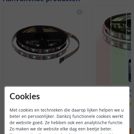
USB ledstrip RGBWW
USB ledst
Cookies
50 cm| App bediening
100 cm| Ap
(
1
reviews
)
Met cookies en technieken die daarop lijken helpen we u
20
,
95
beter en persoonlijker. Dankzij functionele cookies werkt
OP VOORRAAD
OP VOORRAAD
de website goed. Ze hebben ook een analytische functie.
Zo maken we de website elke dag een beetje beter.