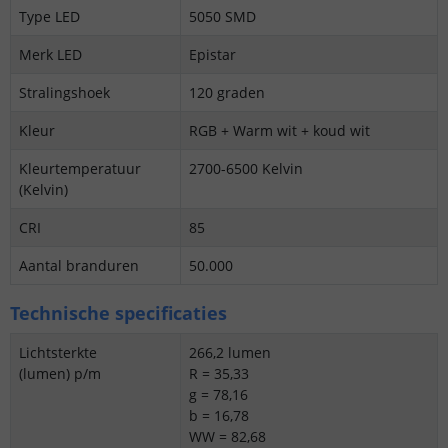
Type LED
5050 SMD
Merk LED
Epistar
Stralingshoek
120 graden
Kleur
RGB + Warm wit + koud wit
Kleurtemperatuur
2700-6500 Kelvin
(Kelvin)
CRI
85
Aantal branduren
50.000
Technische specificaties
Lichtsterkte
266,2 lumen
(lumen) p/m
R = 35,33
g = 78,16
b = 16,78
WW = 82,68