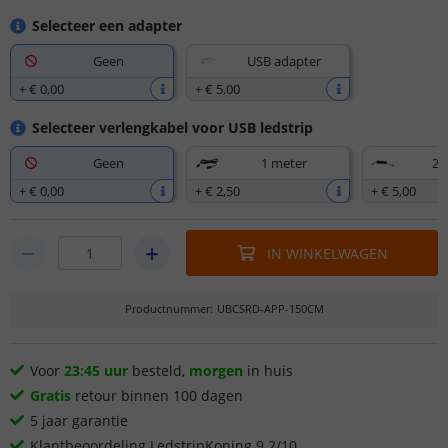
Selecteer een adapter
Geen
USB adapter
+
€ 0
,
00
+
€ 5
,
00
Selecteer verlengkabel voor USB ledstrip
Geen
1 meter
2,
+
€ 0
,
00
+
€ 2
,
50
+
€ 5
,
00
IN WINKELWAGEN
Productnummer
:
UBCSRD-APP-150CM
Voor
23:45 uur
besteld,
morgen
in huis
Gratis
retour binnen 100 dagen
5 jaar garantie
Klantbeoordeling LedstripKoning 9.2/10