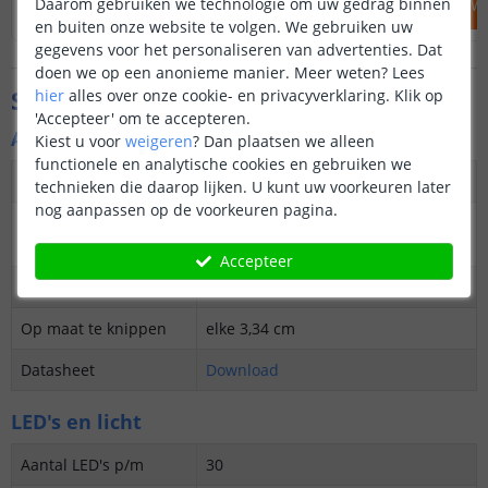
Daarom gebruiken we technologie om uw gedrag binnen
IN WINKELWAGEN
IN WINKELW
en buiten onze website te volgen. We gebruiken uw
gegevens voor het personaliseren van advertenties. Dat
doen we op een anonieme manier.
Meer weten?
Lees
Specificaties
hier
alles over onze cookie- en privacyverklaring. Klik op
'Accepteer' om te accepteren.
Algemene kenmerken
Kiest u voor
weigeren
?
Dan plaatsen we alleen
functionele en analytische cookies en gebruiken we
Dimbaar
Ja
technieken die daarop lijken. U kunt uw voorkeuren later
nog aanpassen op de voorkeuren pagina.
3M plakstrip over de
Ja
gehele lengte
Accepteer
Garantie
5 jaar
Op maat te knippen
elke 3,34 cm
Datasheet
Download
LED's en licht
Aantal LED's p/m
30