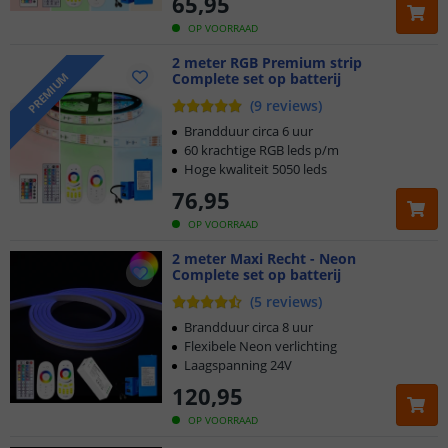
65
,
95
OP VOORRAAD
2 meter RGB Premium strip
Complete set op batterij
PREMIUM
(
9
reviews
)
Brandduur circa 6 uur
60 krachtige RGB leds p/m
Hoge kwaliteit 5050 leds
76
,
95
OP VOORRAAD
2 meter Maxi Recht - Neon
Complete set op batterij
(
5
reviews
)
Brandduur circa 8 uur
Flexibele Neon verlichting
Laagspanning 24V
120
,
95
OP VOORRAAD