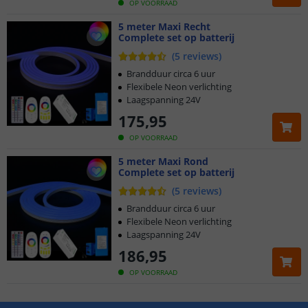
OP VOORRAAD
5 meter Maxi Recht
Complete set op batterij
(
5
reviews
)
Brandduur circa 6 uur
Flexibele Neon verlichting
Laagspanning 24V
175
,
95
OP VOORRAAD
5 meter Maxi Rond
Complete set op batterij
(
5
reviews
)
Brandduur circa 6 uur
Flexibele Neon verlichting
Laagspanning 24V
186
,
95
OP VOORRAAD