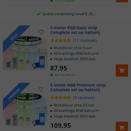
OP VOORRAAD
Gratis
verzending vanaf € 20,-
Klantbeoordeling 9.1
5 meter RGB Basic strip
Complete set op batterij
BASIC
Voor 23:45 uur besteld,
morgen in huis
(
17
reviews
)
Brandduur circa 5 uur
30 krachtige RGB leds p/m
Hoge kwaliteit 5050 leds
87
,
95
OP VOORRAAD
5 meter RGB Premium strip
Complete set op batterij
PREMIUM
(
9
reviews
)
Brandduur circa 3.5 uur
60 krachtige RGB leds p/m
Hoge kwaliteit 5050 leds
109
,
95