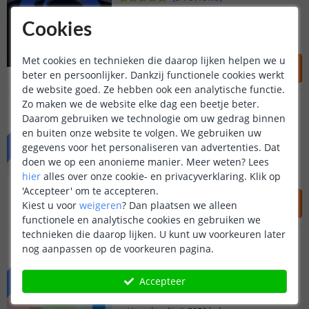
Brandduur circa 8 uur
Cookies
Flexibele Neon verlichting
Laagspanning 24V
148
,
95
Met cookies en technieken die daarop lijken helpen we u
beter en persoonlijker. Dankzij functionele cookies werkt
OP VOORRAAD
de website goed. Ze hebben ook een analytische functie.
4 meter RGB Basic strip
Zo maken we de website elke dag een beetje beter.
Complete set op batterij
Daarom gebruiken we technologie om uw gedrag binnen
BASIC
(
17
reviews
)
en buiten onze website te volgen. We gebruiken uw
gegevens voor het personaliseren van advertenties. Dat
Brandduur circa 6 uur
doen we op een anonieme manier.
Meer weten?
Lees
30 krachtige RGB leds p/m
hier
alles over onze cookie- en privacyverklaring. Klik op
Hoge kwaliteit 5050 leds
'Accepteer' om te accepteren.
82
,
95
Kiest u voor
weigeren
?
Dan plaatsen we alleen
OP VOORRAAD
functionele en analytische cookies en gebruiken we
technieken die daarop lijken. U kunt uw voorkeuren later
4 meter RGB Premium strip
nog aanpassen op de voorkeuren pagina.
Complete set op batterij
PREMIUM
(
9
reviews
)
Accepteer
Brandduur circa 4 uur
60 krachtige RGB leds p/m