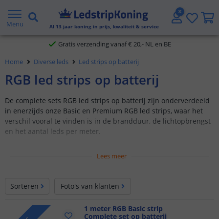
5 jaar garantie
Menu
Al
13
jaar koning in prijs, kwaliteit & service
Gratis verzending vanaf € 20,- NL en BE
Home
Diverse leds
Led strips op batterij
Klantbeoordeling 9.1
RGB led strips op batterij
Voor 23:45 uur besteld,
morgen in huis
De complete sets RGB led strips op batterij zijn onderverdeeld
in enerzijds onze Basic en Premium RGB led strips, waar het
verschil vooral te vinden is in de brandduur, de lichtopbrengst
en het aantal leds per meter.
Complete Plug & Play sets
Lees meer
RGB Multicolor
Verkrijgbaar in diverse lengtes
Sorteren
Foto's van klanten
Werkend op 12 of 24 Volt
Bediening naar keuze
1 meter RGB Basic strip
Complete set op batterij