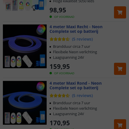
Hoge kwaliteit 5050 leds
98
,
95
OP VOORRAAD
4 meter Maxi Recht - Neon
Complete set op batterij
(
5
reviews
)
Brandduur circa 7 uur
Flexibele Neon verlichting
Laagspanning 24V
159
,
95
OP VOORRAAD
4 meter Maxi Rond - Neon
Complete set op batterij
(
5
reviews
)
Klantbeoordeling 9.1
Brandduur circa 7 uur
Flexibele Neon verlichting
Voor 23:45 uur besteld,
morgen in huis
Laagspanning 24V
170
,
95
5 jaar garantie