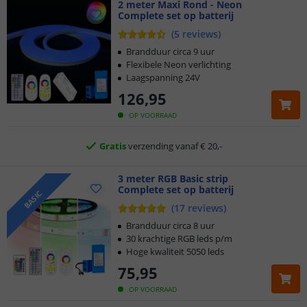
2 meter Maxi Rond - Neon
Complete set op batterij
Klantbeoordeling 9.1
(
5
reviews
)
Brandduur circa 9 uur
Voor 23:45 uur besteld,
morgen in huis
Flexibele Neon verlichting
Laagspanning 24V
126
,
95
5 jaar garantie
OP VOORRAAD
Gratis
verzending vanaf € 20,-
Klantbeoordeling 9.1
3 meter RGB Basic strip
Complete set op batterij
Voor 23:45 uur besteld,
morgen in huis
BASIC
(
17
reviews
)
Brandduur circa 8 uur
30 krachtige RGB leds p/m
Hoge kwaliteit 5050 leds
75
,
95
OP VOORRAAD