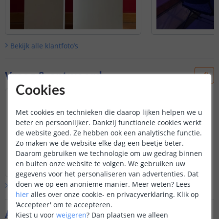
Bekijk alle
klantfoto’s
Vraag & antwoord
Cookies
Hoe lang duurt het om de accu volledig op
te laden?
Met cookies en technieken die daarop lijken helpen we u
Door
Myrese
op
woensdag 6 januari 2021
beter en persoonlijker. Dankzij functionele cookies werkt
de website goed. Ze hebben ook een analytische functie.
Het duurt ongeveer 8-9 uur om de
batterij volledig op te laden.
Zo maken we de website elke dag een beetje beter.
Daarom gebruiken we technologie om uw gedrag binnen
Bekijk
hele
antwoord
en buiten onze website te volgen. We gebruiken uw
Door
Lizzy
op
woensdag 6 januari 2021
gegevens voor het personaliseren van advertenties. Dat
doen we op een anonieme manier.
Meer weten?
Lees
Bekijk alle
Vraag & antwoord
hier
alles over onze cookie- en privacyverklaring. Klik op
'Accepteer' om te accepteren.
Aanvullende producten
Kiest u voor
weigeren
?
Dan plaatsen we alleen