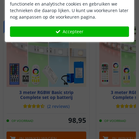
functionele en analytische cookies en gebruiken we
technieken die daarop lijken. U kunt uw voorkeuren later
PREMIUM
BASIC
nog aanpassen op de voorkeuren pagina.
Accepteer
3 meter RGBW Basic strip
3 meter RG
Complete set op batterij
Complete set
(
2
reviews
)
98
,
95
OP VOORRAAD
OP VOORRAAD
IN WINKELWAGEN
IN WINKELW