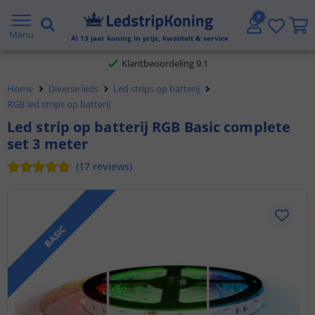
Gratis verzending vanaf € 20,- NL en BE
Menu
Al
13
jaar koning in prijs, kwaliteit & service
Klantbeoordeling 9.1
Home
Diverse leds
Led strips op batterij
Voor 23:45 uur besteld,
morgen in huis
RGB led strips op batterij
Led strip op batterij RGB Basic complete
set 3 meter
(
17
reviews
)
BASIC