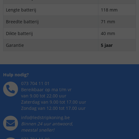
Lengte batterij
118 mm
Breedte batterij
71 mm
Dikte batterij
40 mm
Garantie
5 jaar
Hulp nodig?
073 704 11 01
Bereikbaar op ma t/m vr
van 9.00 tot 22.00 uur
Zaterdag van 9.00 tot 17.00 uur
Zondag van 12.00 tot 17.00 uur
info@ledstripkoning.be
Binnen 24 uur antwoord,
meestal sneller!