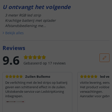
U ontvangt het volgende
3 meter RGB led strip
Krachtige batterij met oplader
Afstandsbediening me...
Bekijk alle
s
Reviews
9.6
Gebaseerd op
17
reviews
Zuilen Bullemo
led ver
De verlichting met de led strips op batterij
vlotte levering, eenv
geven een schitterend effect in de zuilen.
Het product voldoet 
Uitstekende service van LedstripKoning
verwachtingen.
inbegrepen.
Aanrader voor gebruik