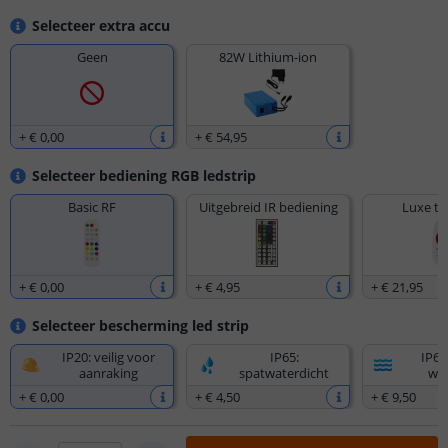
Selecteer extra accu
Geen
82W Lithium-ion
+
€ 0
,
00
+
€ 54
,
95
Selecteer bediening RGB ledstrip
Basic RF
Uitgebreid IR bediening
Luxe to
+
€ 0
,
00
+
€ 4
,
95
+
€ 21
,
95
Selecteer bescherming led strip
IP20: veilig voor
IP65:
IP67
aanraking
spatwaterdicht
wat
+
€ 0
,
00
+
€ 4
,
50
+
€ 9
,
50