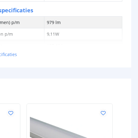
pecificaties
lumen) p/m
979 lm
en p/m
9,11W
tt
107,46 lm
ificaties
0,076W
24V
schappen
IP20, IP65 of IP67
rdichte
Siliconen
P65/67)
ur strip (PCB)
Wit
IP20: 3M 300LSE