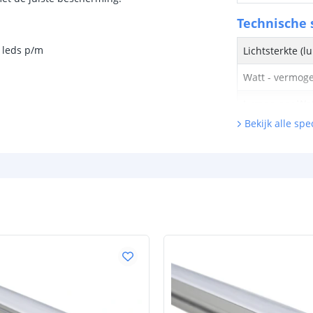
Technische s
 leds p/m
Lichtsterkte (
Watt - vermog
Lumen per Wa
Bekijk alle spec
Watt per LED
Voltage (DC)
Strip eigen
Bescherming
Materiaal wate
bescherming (I
Achtergrondkle
Plakstrip