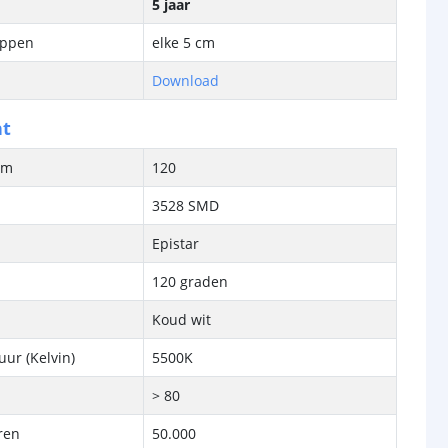
5 jaar
ippen
elke 5 cm
Download
ht
/m
120
3528 SMD
Epistar
120 graden
Koud wit
ur (Kelvin)
5500K
> 80
ren
50.000