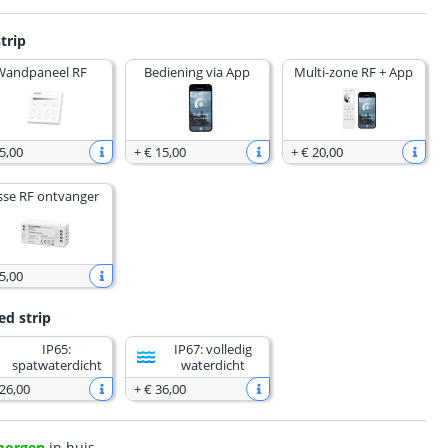
trip
Wandpaneel RF
Bediening via App
Multi-zone RF + App
5
,
00
+
€ 15
,
00
+
€ 20
,
00
sse RF ontvanger
5
,
00
ed strip
IP65:
IP67: volledig
spatwaterdicht
waterdicht
 26
,
00
+
€ 36
,
00
morgen
in huis