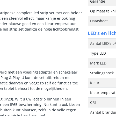
Garantie
Op maat te kn
stripdeze complete led strip set met een helder
t een sfeervol effect, maar kan je er ook nog
Datasheet
 zonder blauwe goed en een kleurtemperatuur
 led strip set dankzij de hoge lichtopbrengst,
LED's en lic
Aantal LED's p
Type LED
Merk LED
everd met een voedingsadapter en schakelaar
Stralingshoek
Plug & Play. U kunt de set uitbreiden met
Kleur
tie daarvan en voegt zo zelf de functies toe
n tablet behoort tot de mogelijkheden.
Kleurtemperatu
 (IP20). Wilt u uw ledstrip binnen in een
CRI
oor een IP65-bescherming. Nu kunt u ook kiezen
ten kunt plaatsen, zelfs in de volle regen.
Aantal brandu
et de juiste bescherming!