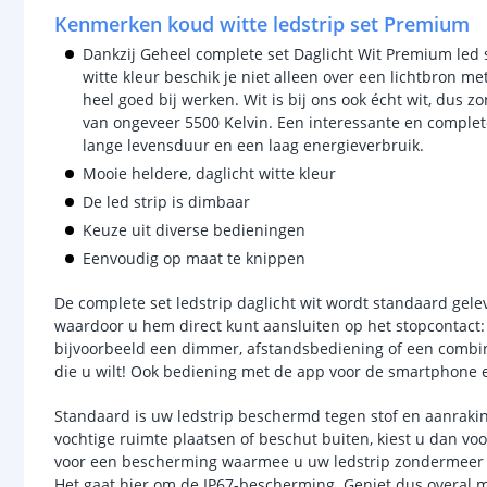
Kenmerken koud witte ledstrip set Premium
Dankzij Geheel complete set Daglicht Wit Premium led 
witte kleur beschik je niet alleen over een lichtbron me
heel goed bij werken. Wit is bij ons ook écht wit, dus
van ongeveer 5500 Kelvin. Een interessante en complete
lange levensduur en een laag energieverbruik.
Mooie heldere, daglicht witte kleur
De led strip is dimbaar
Keuze uit diverse bedieningen
Eenvoudig op maat te knippen
De complete set ledstrip daglicht wit wordt standaard gel
waardoor u hem direct kunt aansluiten op het stopcontact: 
bijvoorbeeld een dimmer, afstandsbediening of een combina
die u wilt! Ook bediening met de app voor de smartphone e
Standaard is uw ledstrip beschermd tegen stof en aanraking
vochtige ruimte plaatsen of beschut buiten, kiest u dan v
voor een bescherming waarmee u uw ledstrip zondermeer bui
Het gaat hier om de IP67-bescherming. Geniet dus overal m