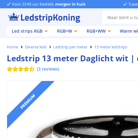
Voor 23:45 uur besteld,
morgen in huis
5 jaa
Led strips RGB
RGB+W
RGB+WW
Warm wi
Home
Diverse leds
Ledstrip per meter
13 meter ledstrips
Ledstrip 13 meter Daglicht wit 
(
3
reviews
)
PREMIUM