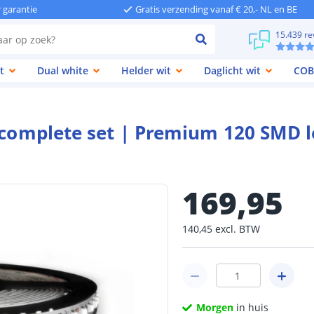
r garantie
Gratis verzending vanaf € 20,- NL en BE
15.439 re
t
Dual white
Helder wit
Daglicht wit
COB
| complete set | Premium 120 SMD 
169
,
95
140
,
45
excl.
BTW
Morgen
in huis