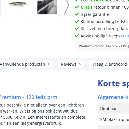
Gratis
retour binnen 10
5 jaar garantie
Klantbeoordeling Ledstr
Kies zelf een bezorgdatu
Advies nodig? Neem
con
Productnummer
:
KWCS120-13M
Aanvullende producten
Reviews
Vraag & antwoord
Korte s
 Premium - 120 leds p/m
Algemene 
eur beschik je niet alleen over een lichtbron
Dimbaar
j werken. Wit is bij ons ook écht wit, dus
 5500 Kelvin. Een interessante en complete
3M plakstrip o
uur en een laag energieverbruik.