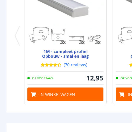
1M - compleet profiel
Opbouw - smal en laag
(
70
reviews
)
12
,
95
OP VOORRAAD
OP VOO
IN WINKELWAGEN
I