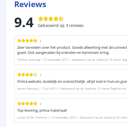
Reviews
9.4
Gebaseerd op
3
reviews
-
Zeer tevreden over het product. Goede afwerking met de connecto
goed. Ook aangeraden bij vrienden en kennissen kring.
Thomas Gunsing
|
19 november 2017
|
Gebaseerd op de
'
Ledstrip 13 meter Dag
mium 120 SMD leds p/m
'
-
Prima website, duidelijk en overzichtelijk. altijd snel in huis en goe
Jeroen Hassing
|
17 juli 2017
|
Gebaseerd op de
'
Ledstrip 12 meter Daglicht wi
0 SMD leds p/m
'
-
Top levering, prima materiaal!
Loods 25 De Tremerie
|
13 november 2016
|
Gebaseerd op de
'
Ledstrip 20 mete
| Premium 120 SMD leds p/m
'