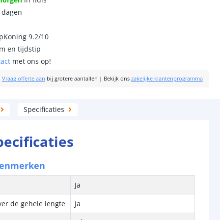
0 dagen
ipKoning 9.2/10
m en tijdstip
tact
met ons op!
|
Vraag offerte aan
bij grotere aantallen
|
Bekijk ons
zakelijke klantenprogramma
Specificaties
pecificaties
kenmerken
Ja
ver de gehele lengte
Ja