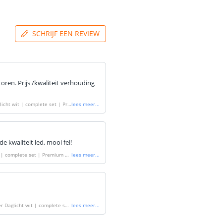
SCHRIJF EEN REVIEW
ren. Prijs /kwaliteit verhouding
licht wit | complete set | Pre
lees meer
...
de kwaliteit led, mooi fel!
t | complete set | Premium 12
lees meer
...
r Daglicht wit | complete set
lees meer
...