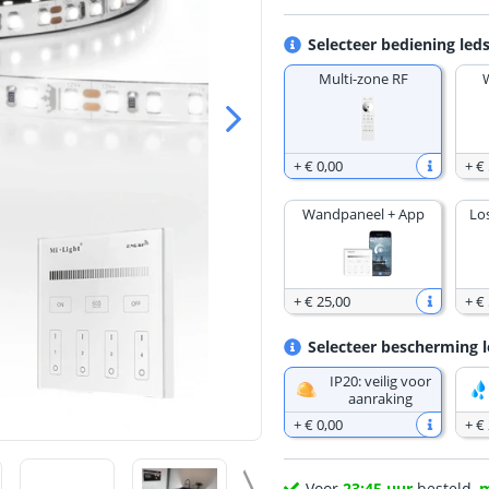
Selecteer bediening leds
Multi-zone RF
+
€ 0
,
00
+
€ 
Wandpaneel + App
Lo
+
€ 25
,
00
+
€ 
Selecteer bescherming l
IP20: veilig voor
aanraking
+
€ 0
,
00
+
€
Voor
23:45 uur
besteld,