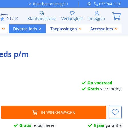
Klantbeoordeling 9.1
073 704 11 01
views
Klantenservice
Verlanglijst
Inloggen
9.1
/ 10
Diverse leds
Toepassingen
Accessoires
leds p/m
Op voorraad
Gratis
verzending
IN WINKELWAGEN
Gratis
retourneren
5 jaar
garantie