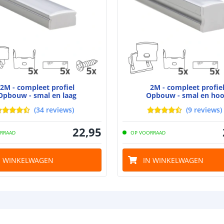
Breedte led st
Dikte led strip
2M - compleet profiel
2M - compleet profie
Opbouw - smal en laag
Opbouw - smal en ho
(
34
reviews
)
(
9
reviews
)
Aansluiting be
22
,
95
RRAAD
OP VOORRAAD
Aansluiting ei
N WINKELWAGEN
IN WINKELWAGEN