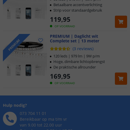
Betaalbare accentverlichting
Strip voor standaardgebruik
119
,
95
OP VOORRAAD
PREMIUM | Daglicht wit
Complete set | 13 meter
PREMIUM
(
3
reviews
)
120 leds | 979 lm | 9W p/m
Hoge, dimbare lichtopbrengst
De praktische allrounder
169
,
95
OP VOORRAAD
Hulp nodig?
073 704 11 01
Bereikbaar op ma t/m vr
van 9.00 tot 22.00 uur