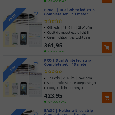
OP VOORRAAD
PRIME | Dual White led strip
Complete set | 13 meter
PRIME
608 leds | 1849 lm | 23W p/m
Geeft de meest egale lichtlijn
Geen 'lichtpuntjes' zichtbaar
361
,
95
OP VOORRAAD
PRO | Dual White led strip
Complete set | 13 meter
PRO
320 leds | 2618 lm | 24W p/m
Voor professionele toepassingen
Hoogste lichtopbrengst
423
,
95
OP VOORRAAD
BASIC | Helder wit led strip
Complete set | 13 meter