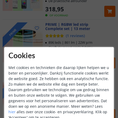
De praktische allrounder
318
,
95
OP VOORRAAD
PRIME | RGBW led strip
Complete set | 13 meter
PRIME
(
1
reviews
)
896 leds | 861 lm | 22W p/m
Geeft de meest egale lichtlijn
Geen 'lichtpuntjes' zichtbaar
Cookies
417
,
95
Met cookies en technieken die daarop lijken helpen we u
OP VOORRAAD
beter en persoonlijker. Dankzij functionele cookies werkt
PRO | RGBW led strip
de website goed. Ze hebben ook een analytische functie.
Complete set | 13 meter
PRO
Klantbeoordeling 9.1
Zo maken we de website elke dag een beetje beter.
(
2
reviews
)
Daarom gebruiken we technologie om uw gedrag binnen
96 leds | 1231 lm | 25W p/m
en buiten onze website te volgen. We gebruiken uw
Voor 23:45 uur besteld,
morgen in huis
Voor professionele toepassingen
gegevens voor het personaliseren van advertenties. Dat
Hoogste lichtopbrengst
doen we op een anonieme manier.
Meer weten?
Lees
5 jaar garantie
417
,
95
hier
alles over onze cookie- en privacyverklaring. Klik op
'Accepteer' om te accepteren.