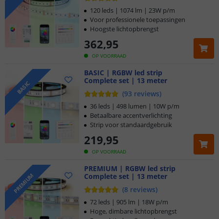
120 leds | 1074 lm | 23W p/m
Voor professionele toepassingen
Hoogste lichtopbrengst
362
,
95
OP VOORRAAD
BASIC | RGBW led strip
Complete set | 13 meter
BASIC
(
93
reviews
)
36 leds | 498 lumen | 10W p/m
Betaalbare accentverlichting
Strip voor standaardgebruik
219
,
95
OP VOORRAAD
PREMIUM | RGBW led strip
Complete set | 13 meter
PREMIUM
(
8
reviews
)
72 leds | 905 lm | 18W p/m
Hoge, dimbare lichtopbrengst