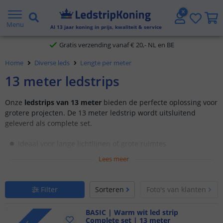
5 jaar garantie
Menu
Al
13
jaar koning in prijs, kwaliteit & service
Gratis verzending vanaf € 20,- NL en BE
Klantbeoordeling 9.1
Home
Diverse leds
Lengte per meter
13 meter ledstrips
Voor 23:45 uur besteld,
morgen in huis
Onze
ledstrips van 13 meter
bieden de perfecte oplossing voor
grotere projecten. De 13 meter ledstrip wordt uitsluitend
geleverd als complete set.
Ideaal voor lange lichtlijnen of grote ruimtes
Beschikbaar in diverse lichtkleuren
Lees meer
Energiezuinig en eenvoudig te installeren
Filter
Sorteren
Foto's van klanten
BASIC | Warm wit led strip
Complete set | 13 meter