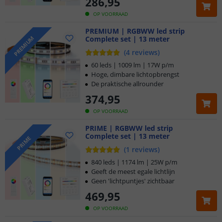
286
,
95
OP VOORRAAD
PREMIUM | RGBWW led strip
Complete set | 13 meter
PREMIUM
(
4
reviews
)
60 leds | 1009 lm | 17W p/m
Hoge, dimbare lichtopbrengst
De praktische allrounder
374
,
95
OP VOORRAAD
PRIME | RGBWW led strip
Complete set | 13 meter
PRIME
(
1
reviews
)
840 leds | 1174 lm | 25W p/m
Geeft de meest egale lichtlijn
Geen 'lichtpuntjes' zichtbaar
469
,
95
OP VOORRAAD