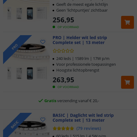
Geeft de meest egale lichtlijn
Geen 'lichtpuntjes' zichtbaar
256
,
95
OP VOORRAAD
PRO | Helder wit led strip
Complete set | 13 meter
PRO
Klantbeoordeling 9.1
240 leds | 1589 lm | 17W p/m
Voor 23:45 uur besteld,
morgen in huis
Voor professionele toepassingen
Hoogste lichtopbrengst
5 jaar garantie
263
,
95
OP VOORRAAD
Gratis
verzending vanaf € 20,-
Klantbeoordeling 9.1
BASIC | Daglicht wit led strip
Voor 23:45 uur besteld,
morgen in huis
Complete set | 13 meter
BASIC
(
79
reviews
)
60 leds | 515 lm | 4,5W p/m