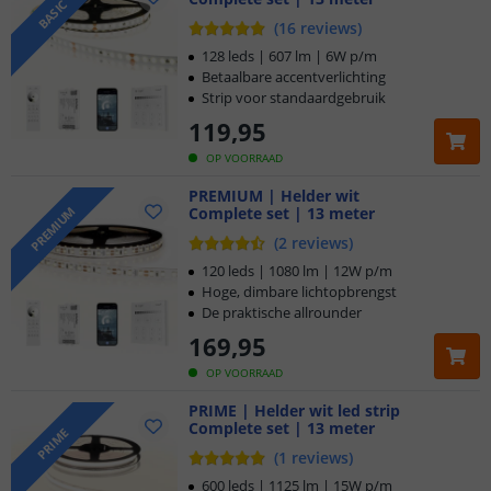
BASIC
(
16
reviews
)
128 leds | 607 lm | 6W p/m
Betaalbare accentverlichting
Strip voor standaardgebruik
119
,
95
OP VOORRAAD
PREMIUM | Helder wit
Complete set | 13 meter
PREMIUM
(
2
reviews
)
120 leds | 1080 lm | 12W p/m
Hoge, dimbare lichtopbrengst
De praktische allrounder
169
,
95
OP VOORRAAD
PRIME | Helder wit led strip
Complete set | 13 meter
PRIME
(
1
reviews
)
600 leds | 1125 lm | 15W p/m