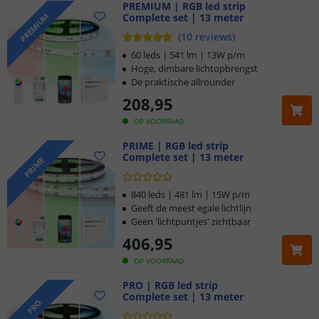
PREMIUM | RGB led strip
Complete set | 13 meter
PREMIUM
(
10
reviews
)
60 leds | 541 lm | 13W p/m
Hoge, dimbare lichtopbrengst
De praktische allrounder
208
,
95
OP VOORRAAD
PRIME | RGB led strip
Complete set | 13 meter
PRIME
840 leds | 481 lm | 15W p/m
Geeft de meest egale lichtlijn
Geen 'lichtpuntjes' zichtbaar
406
,
95
OP VOORRAAD
PRO | RGB led strip
Complete set | 13 meter
PRO