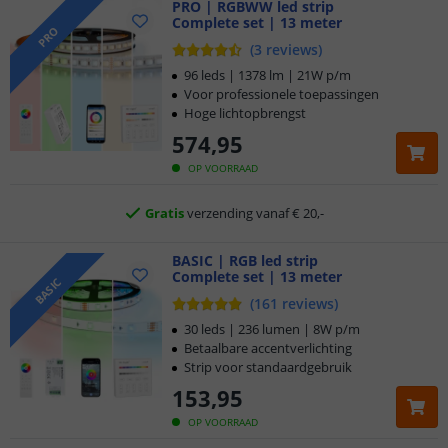
PRO | RGBWW led strip
Complete set | 13 meter
PRO
Klantbeoordeling 9.1
(
3
reviews
)
96 leds | 1378 lm | 21W p/m
Voor 23:45 uur besteld,
morgen in huis
Voor professionele toepassingen
Hoge lichtopbrengst
5 jaar garantie
574
,
95
OP VOORRAAD
Gratis
verzending vanaf € 20,-
Klantbeoordeling 9.1
BASIC | RGB led strip
Voor 23:45 uur besteld,
morgen in huis
Complete set | 13 meter
BASIC
(
161
reviews
)
30 leds | 236 lumen | 8W p/m
Betaalbare accentverlichting
Strip voor standaardgebruik
153
,
95
OP VOORRAAD