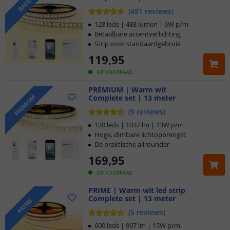
BASIC
(
491
reviews
)
128 leds | 488 lumen | 6W p/m
Betaalbare accentverlichting
Strip voor standaardgebruik
119
,
95
OP VOORRAAD
PREMIUM | Warm wit
Complete set | 13 meter
PREMIUM
(
9
reviews
)
120 leds | 1037 lm | 13W p/m
Hoge, dimbare lichtopbrengst
De praktische allrounder
169
,
95
OP VOORRAAD
PRIME | Warm wit led strip
Complete set | 13 meter
PRIME
(
5
reviews
)
600 leds | 997 lm | 15W p/m