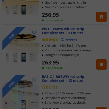
Geeft de meest egale lichtlijn
Geen 'lichtpuntjes' zichtbaar
256
,
95
OP VOORRAAD
PRO | Warm wit led strip
Complete set | 13 meter
PRO
(
2
reviews
)
240 leds | 1657 lm | 17W p/m
Voor professionele toepassingen
Hoogste lichtopbrengst
263
,
95
OP VOORRAAD
BASIC | RGBWW led strip
Complete set | 13 meter
BASIC
36 leds | 1515 lumen | 18W p/m
Betaalbare accentverlichting
Strip voor standaardgebruik