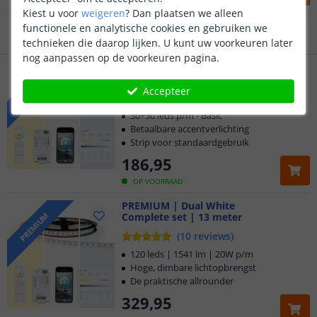
OP VOORRAAD
Gratis
verzending vanaf € 20,-
Kiest u voor
weigeren
?
Dan plaatsen we alleen
functionele en analytische cookies en gebruiken we
Klantbeoordeling 9.1
technieken die daarop lijken. U kunt uw voorkeuren later
nog aanpassen op de voorkeuren pagina.
BASIC | Dual White led strip
Voor 23:45 uur besteld,
morgen in huis
Complete set | 13 meter
BASIC
Accepteer
(
43
reviews
)
30+30 leds p/m - Basic
Betaalbare accentverlichting
Strip voor standaardgebruik
186
,
95
OP VOORRAAD
PREMIUM | Dual White
Complete set | 13 meter
PREMIUM
(
10
reviews
)
120 leds | 1541 lm | 20W p/m
Hoge, dimbare lichtopbrengst
De praktische allrounder
329
,
95