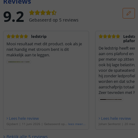
Reviews
9.2
Gebaseerd op
5
reviews
ledstrip
Ledstri
plafon
Mooi resultaat met dit product. ook als je
De ledstrip heeft een
niet handig met stroom bent is dit
aan ons plafond en o
makkelijk aan te leggen.
per meter op zitten is
ook bij lage belasti
voor de spatwaterdic
hij zonder ledprofie
worden en dat scheelt
aanschafprijs totaal .
Zeer tevreden met het
Lees hele review
Lees hele review
Gijsbert
|
11 juni 2026
|
Gebaseerd op d
lees meer
...
Johan Senhorst
|
20 maart
e
'
19 meter led strip Warm wit | complet
eerd op de
'
14 meter led s
e set | Prime 600 leds p/m
'
| complete set | Prime 60
Bekijk alle
5
reviews