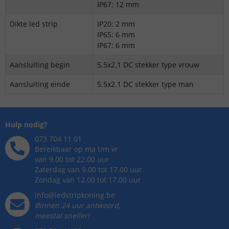
IP67: 12 mm
Dikte led strip
IP20: 2 mm
IP65: 6 mm
IP67: 6 mm
Aansluiting begin
5.5x2.1 DC stekker type vrouw
Aansluiting einde
5.5x2.1 DC stekker type man
Hulp nodig?
073 704 11 01
Bereikbaar op ma t/m vr
van 9.00 tot 22.00 uur
Zaterdag van 9.00 tot 17.00 uur
Zondag van 12.00 tot 17.00 uur
info@ledstripkoning.be
Binnen 24 uur antwoord,
meestal sneller!