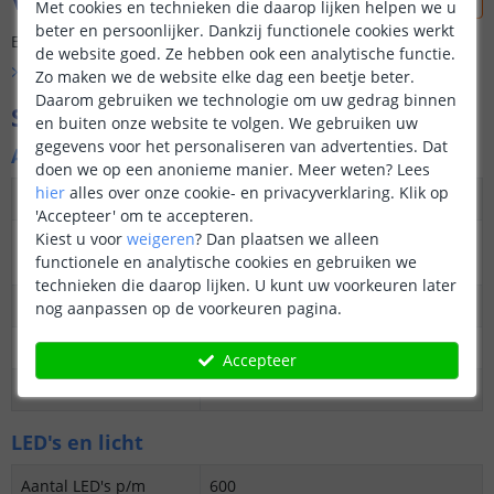
Vraag & antwoord
Met cookies en technieken die daarop lijken helpen we u
beter en persoonlijker. Dankzij functionele cookies werkt
Er is nog geen vraag gesteld over dit product.
de website goed. Ze hebben ook een analytische functie.
Bekijk alle
Vraag & antwoord
Zo maken we de website elke dag een beetje beter.
Daarom gebruiken we technologie om uw gedrag binnen
Specificaties
en buiten onze website te volgen. We gebruiken uw
gegevens voor het personaliseren van advertenties. Dat
Algemene kenmerken
doen we op een anonieme manier.
Meer weten?
Lees
hier
alles over onze cookie- en privacyverklaring. Klik op
Dimbaar
Ja
'Accepteer' om te accepteren.
Kiest u voor
weigeren
?
Dan plaatsen we alleen
3M plakstrip over de
Ja
functionele en analytische cookies en gebruiken we
gehele lengte
technieken die daarop lijken. U kunt uw voorkeuren later
Garantie
5 jaar
nog aanpassen op de voorkeuren pagina.
Op maat te knippen
Overal knipbaar
Accepteer
Datasheet
Download
LED's en licht
Aantal LED's p/m
600