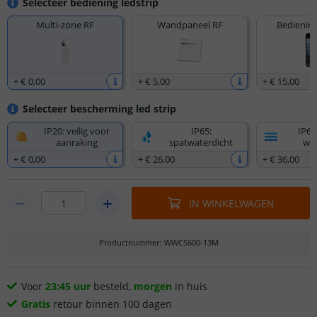
Selecteer bediening ledstrip
Multi-zone RF
Wandpaneel RF
Bediening
+
€ 0
,
00
+
€ 5
,
00
+
€ 15
,
00
Selecteer bescherming led strip
IP20: veilig voor
IP65:
IP67
aanraking
spatwaterdicht
wat
+
€ 0
,
00
+
€ 26
,
00
+
€ 36
,
00
IN WINKELWAGEN
Productnummer
:
WWCS600-13M
Voor
23:45 uur
besteld,
morgen
in huis
Gratis
retour binnen 100 dagen