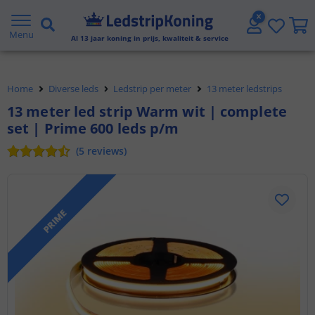
Voor 23:45 uur besteld,
morgen in huis
Menu
Al
13
jaar koning in prijs, kwaliteit & service
5 jaar garantie
Home
Diverse leds
Ledstrip per meter
13 meter ledstrips
Gratis verzending vanaf € 20,- NL en BE
13 meter led strip Warm wit | complete
set | Prime 600 leds p/m
Klantbeoordeling 9.1
(
5
reviews
)
Voor 23:45 uur besteld,
morgen in huis
PRIME