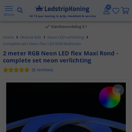
Gratis verzending vanaf € 20,- NL en BE
Menu
Al
13
jaar koning in prijs, kwaliteit & service
Klantbeoordeling 9.1
Home
Diverse leds
Neon LED verlichting
Voor 23:45 uur besteld,
morgen in huis
Complete sets Neon Flex LED RGB Multicolor
2 meter RGB Neon LED flex Maxi Rond -
complete set neon verlichting
(
8
reviews
)