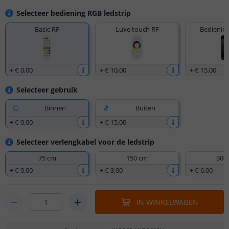
Selecteer bediening RGB ledstrip
Basic RF
Luxe touch RF
Bediening
+
€ 0
,
00
+
€ 10
,
00
+
€ 15
,
00
Selecteer gebruik
Binnen
Buiten
+
€ 0
,
00
+
€ 15
,
00
Selecteer verlengkabel voor de ledstrip
75 cm
150 cm
300
+
€ 0
,
00
+
€ 3
,
00
+
€ 6
,
00
IN WINKELWAGEN