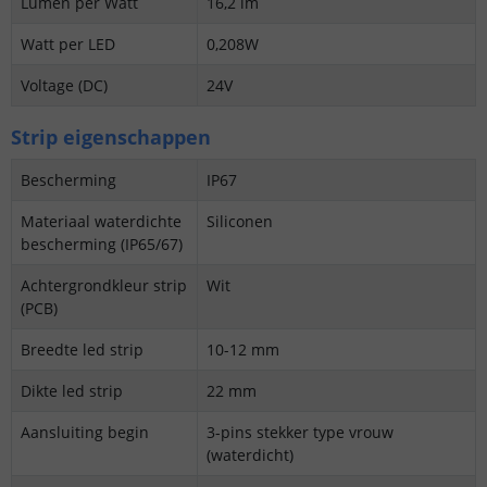
Lumen per Watt
16,2 lm
Watt per LED
0,208W
Voltage (DC)
24V
Strip eigenschappen
Bescherming
IP67
Materiaal waterdichte
Siliconen
bescherming (IP65/67)
Achtergrondkleur strip
Wit
(PCB)
Breedte led strip
10-12 mm
Dikte led strip
22 mm
Aansluiting begin
3-pins stekker type vrouw
(waterdicht)