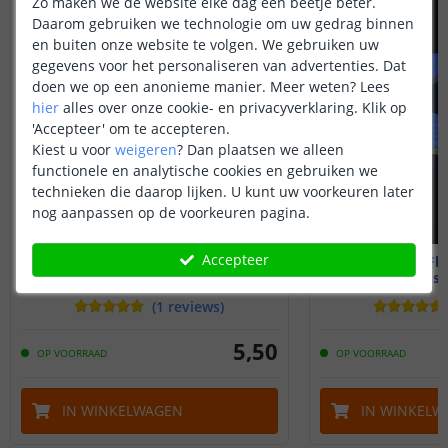
Zo maken we de website elke dag een beetje beter.
Daarom gebruiken we technologie om uw gedrag binnen
en buiten onze website te volgen. We gebruiken uw
gegevens voor het personaliseren van advertenties. Dat
doen we op een anonieme manier.
Meer weten?
Lees
hier
alles over onze cookie- en privacyverklaring. Klik op
'Accepteer' om te accepteren.
Kiest u voor
weigeren
?
Dan plaatsen we alleen
functionele en analytische cookies en gebruiken we
technieken die daarop lijken. U kunt uw voorkeuren later
nog aanpassen op de voorkeuren pagina.
Accepteer
Accessoire set voor
2M - LED Fl
Neon Maxi Rond
Losse st
(
1
reviews
)
5
,
50
OP VOORRAAD
OP VOORRAAD
IN WINKELWAGEN
IN WINKELW