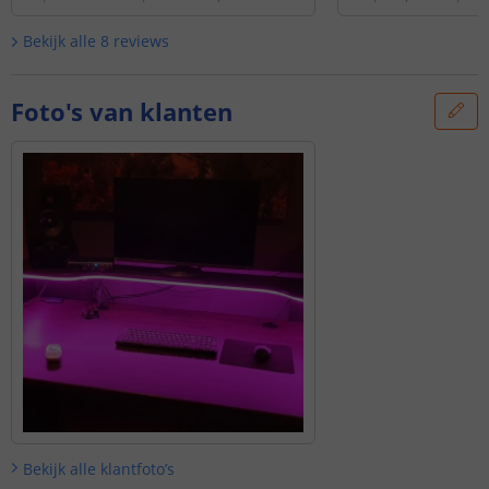
'
4 meter RGB Neon LED flex Maxi Rond - c
meter RGB Neon LED flex M
omplete set neon verlichting
'
mplete set neon verlichtin
Bekijk alle
8
reviews
Foto's van klanten
Bekijk alle
klantfoto’s