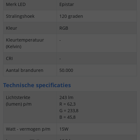
Merk LED
Epistar
Stralingshoek
120 graden
Kleur
RGB
Kleurtemperatuur
-
(Kelvin)
CRI
-
Aantal branduren
50.000
Technische specificaties
Lichtsterkte
243 lm
(lumen) p/m
R = 62,3
G = 233,8
B = 45,8
Watt - vermogen p/m
15W