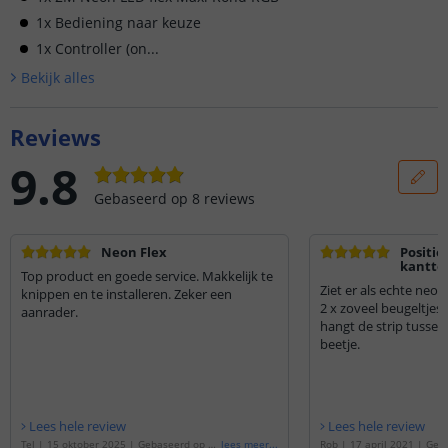
1x Bediening naar keuze
1x Controller (on...
Bekijk alle
s
Reviews
9.8
Gebaseerd op
8
reviews
Neon Flex
Positie
kantte
Top product en goede service. Makkelijk te
Ziet er als echte neon
knippen en te installeren. Zeker een
2 x zoveel beugeltjes 
aanrader.
hangt de strip tussen
beetje.
Lees hele review
Lees hele review
Tel
|
15 oktober 2025
|
Gebaseerd op de
lees meer
...
Rob
|
17 april 2021
|
Geba