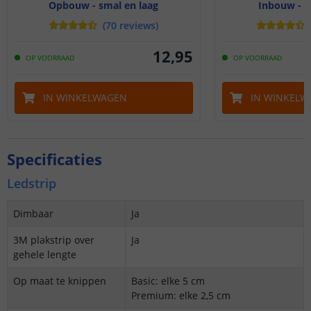
Opbouw - smal en laag
Inbouw - s
(
70
reviews
)
12
,
95
OP VOORRAAD
OP VOORRAAD
IN WINKELWAGEN
IN WINKELW
Specificaties
Ledstrip
Dimbaar
Ja
3M plakstrip over
Ja
gehele lengte
Op maat te knippen
Basic: elke 5 cm
Premium: elke 2,5 cm