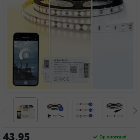
43
,
95
Op voorraad