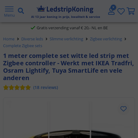
5 jaar garantie
Menu
Al
13
jaar koning in prijs, kwaliteit & service
Gratis verzending vanaf € 20,- NL en BE
Klantbeoordeling 9.1
Home
Diverse leds
Slimme verlichting
Zigbee verlichting
Complete Zigbee sets
Voor 23:45 uur besteld,
morgen in huis
1 meter complete set witte led strip met
Zigbee controller - Werkt met IKEA Tradfri,
Osram Lightify, Tuya SmartLife en vele
anderen
(
18
reviews
)