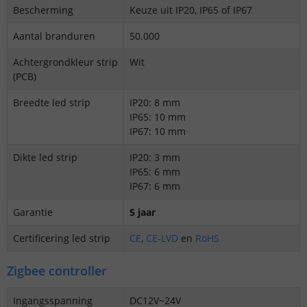
Bescherming
Keuze uit IP20, IP65 of IP67
Aantal branduren
50.000
Achtergrondkleur strip
Wit
(PCB)
Breedte led strip
IP20: 8 mm
IP65: 10 mm
IP67: 10 mm
Dikte led strip
IP20: 3 mm
IP65: 6 mm
IP67: 6 mm
Garantie
5 jaar
Certificering led strip
CE
,
CE-LVD
en
RoHS
Zigbee controller
Ingangsspanning
DC12V~24V