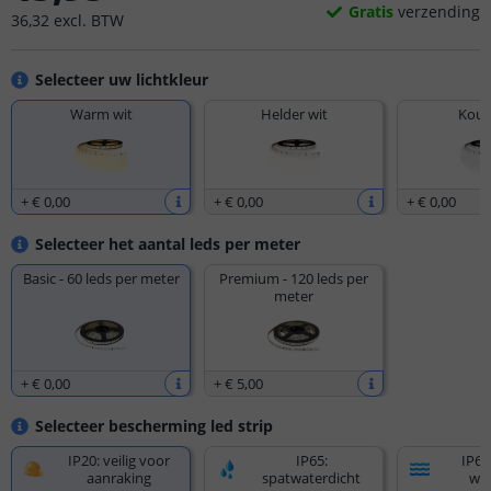
Gratis
verzending
36
,
32
excl.
BTW
Selecteer uw lichtkleur
Warm wit
Helder wit
Koud
+
€ 0
,
00
+
€ 0
,
00
+
€ 0
,
00
Selecteer het aantal leds per meter
Basic - 60 leds per meter
Premium - 120 leds per
meter
+
€ 0
,
00
+
€ 5
,
00
Selecteer bescherming led strip
IP20: veilig voor
IP65:
IP67
aanraking
spatwaterdicht
wat