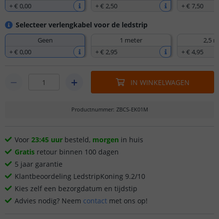
+
€ 0
,
00
+
€ 2
,
50
+
€ 7
,
50
Selecteer verlengkabel voor de ledstrip
Geen
1 meter
2,5 m
+
€ 0
,
00
+
€ 2
,
95
+
€ 4
,
95
IN WINKELWAGEN
Productnummer
:
ZBCS-EK01M
Voor
23:45 uur
besteld,
morgen
in huis
Gratis
retour binnen 100 dagen
5 jaar garantie
Klantbeoordeling LedstripKoning 9.2/10
Kies zelf een bezorgdatum en tijdstip
Advies nodig? Neem
contact
met ons op!