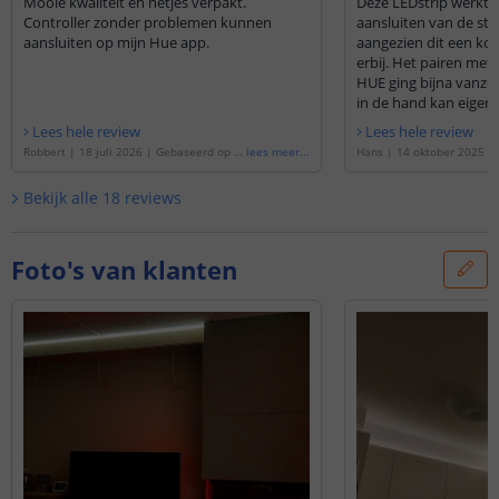
Mooie kwaliteit en netjes verpakt.
Deze LEDstrip werkt p
Controller zonder problemen kunnen
aansluiten van de str
aansluiten op mijn Hue app.
aangezien dit een komp
erbij. Het pairen met 
HUE ging bijna vanzel
in de hand kan eigenli
Lees hele review
Lees hele review
Robbert
|
18 juli 2026
|
Gebaseerd op d
lees meer
...
Hans
|
14 oktober 2025
|
e
'
1 meter complete set witte led strip m
de
'
2 meter complete set w
et Zigbee controller - Werkt met IKEA Tra
met Zigbee controller - We
Bekijk alle
18
reviews
dfri, Osram Lightify, Tuya SmartLife en vel
radfri, Osram Lightify, Tuy
e anderen
'
ele anderen
'
Foto's van klanten