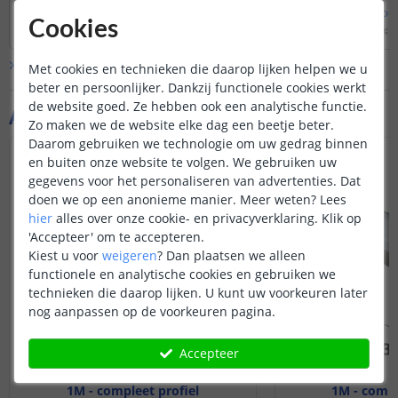
kunt u maken + de z
Bekijk
hele
antwoord
Bekijk
hele
antwoo
heeft ook een geheu
Cookies
Door
Louise
op
vrijdag 6 januari 2023
Door
Danielle
op
vrijdag 
ingestelde stand alt
als de stroom van d
Bekijk alle
Vraag & antwoord
Met cookies en technieken die daarop lijken helpen we u
(ontvanger van de 
beter en persoonlijker. Dankzij functionele cookies werkt
af is geweest.
de website goed. Ze hebben ook een analytische functie.
Aanvullende producten
Zo maken we de website elke dag een beetje beter.
Daarom gebruiken we technologie om uw gedrag binnen
en buiten onze website te volgen. We gebruiken uw
gegevens voor het personaliseren van advertenties. Dat
doen we op een anonieme manier.
Meer weten?
Lees
hier
alles over onze cookie- en privacyverklaring. Klik op
'Accepteer' om te accepteren.
Kiest u voor
weigeren
?
Dan plaatsen we alleen
functionele en analytische cookies en gebruiken we
technieken die daarop lijken. U kunt uw voorkeuren later
nog aanpassen op de voorkeuren pagina.
Accepteer
1M - compleet profiel
1M - compl