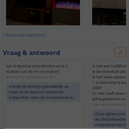
Bekijk alle
klantfoto’s
Vraag & antwoord
kan ik deze led strip inkorten en er 2
Ik heb een ics2000 (ka
stukken van 30 cm van maken?
in de vitrinekast pla
Ik heb twee opeenvo
Door
frank
op
vrijdag 6 januari 2023
1. is deze strip te ko
U knipt de ledstrips gemakkelijk op
2000?
maat op de daarvoor bestemde
Zo niet: heeft deze st
knippunten. Deze zijn te herkennen aan
geheugenfunctie zodat 
de koperen eilandjes met de zwarte
stroom op zet. Dan ka
Door
Ingolf
op
vrijdag 28 
streep erdoor.
gebruiken om de verli
Onze zigbee control
zetten.
de afstandsbedienin
compatibel met ICS
Ik hoor graag van jull