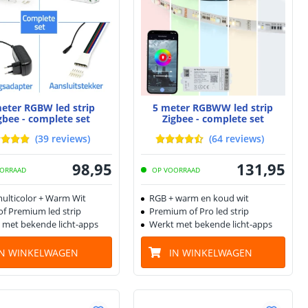
eter RGBW led strip
5 meter RGBWW led strip
gbee - complete set
Zigbee - complete set
(
39
reviews
)
(
64
reviews
)
98
,
95
131
,
95
ORRAAD
OP VOORRAAD
ulticolor + Warm Wit
RGB + warm en koud wit
of Premium led strip
Premium of Pro led strip
 met bekende licht-apps
Werkt met bekende licht-apps
IN WINKELWAGEN
IN WINKELWAGEN