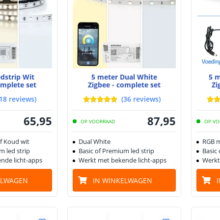
edstrip Wit
5 meter Dual White
5 m
omplete set
Zigbee - complete set
Zi
18
reviews
)
(
36
reviews
)
65
,
95
87
,
95
OP VOORRAAD
OP VO
f Koud wit
Dual White
RGB m
m led strip
Basic of Premium led strip
Basic 
nde licht-apps
Werkt met bekende licht-apps
Werkt
ELWAGEN
IN WINKELWAGEN