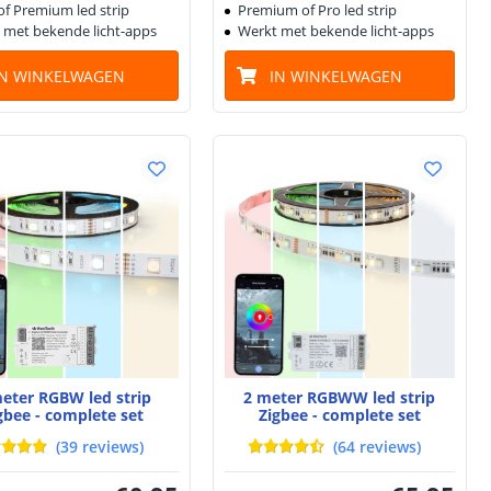
of Premium led strip
Premium of Pro led strip
 met bekende licht-apps
Werkt met bekende licht-apps
IN WINKELWAGEN
IN WINKELWAGEN
eter RGBW led strip
2 meter RGBWW led strip
gbee - complete set
Zigbee - complete set
(
39
reviews
)
(
64
reviews
)