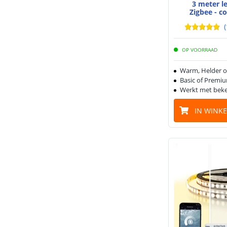
3 meter l
Zigbee - c
(
OP VOORRAAD
Warm, Helder o
Basic of Premiu
Werkt met beke
IN WINK