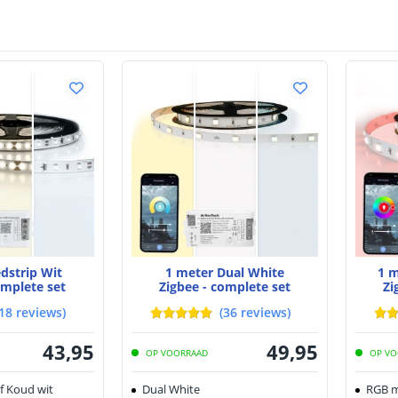
edstrip Wit
1 meter Dual White
1 m
omplete set
Zigbee - complete set
Zi
18
reviews
)
(
36
reviews
)
43
,
95
49
,
95
OP VOORRAAD
OP VO
f Koud wit
Dual White
RGB m