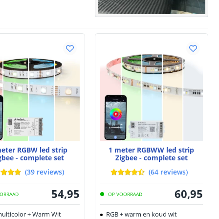
eter RGBW led strip
1 meter RGBWW led strip
gbee - complete set
Zigbee - complete set
(
39
reviews
)
(
64
reviews
)
54
,
95
60
,
95
ORRAAD
OP VOORRAAD
ulticolor + Warm Wit
RGB + warm en koud wit