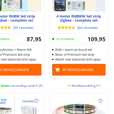
eter RGBW led strip
4 meter RGBWW led strip
gbee - complete set
Zigbee - complete set
(
39
reviews
)
(
64
reviews
)
87
,
95
109
,
95
ORRAAD
OP VOORRAAD
ulticolor + Warm Wit
RGB + warm en koud wit
of Premium led strip
Basic of Premium led strip
 met bekende licht-apps
Werkt met bekende licht-apps
IN WINKELWAGEN
IN WINKELWAGEN
Gratis
verzending vanaf € 20,-
Klantbeoordeling 9.1