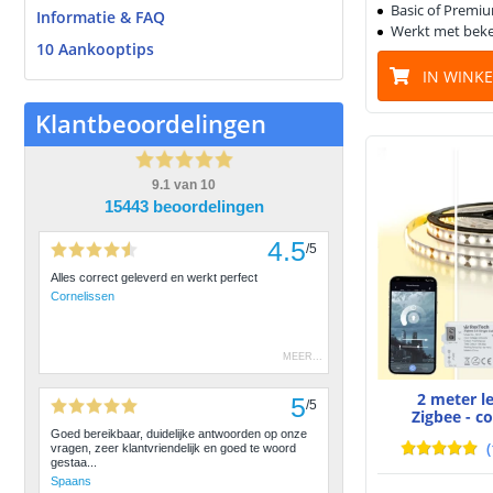
Basic of Premiu
Informatie & FAQ
Werkt met beke
10 Aankooptips
IN WINK
Klantbeoordelingen
9.1
van
10
15443 beoordelingen
4.5
/
5
Alles correct geleverd en werkt perfect
Cornelissen
MEER
...
2 meter l
5
/
5
Zigbee - c
Goed bereikbaar, duidelijke antwoorden op onze
(
vragen, zeer klantvriendelijk en goed te woord
gestaa...
Spaans