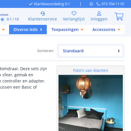
Klantbeoordeling 9.1
073 704 11 01
views
Klantenservice
Verlanglijst
Inloggen
9.1
/ 10
Diverse leds
Toepassingen
Accessoires
Sorteren
:
domdraai. Deze sets zijn
Foto's van klanten
n sfeer, gemak en
e controller en adapter.
tussen een Basic of