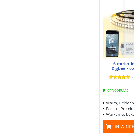
6 meter l
Zigbee - c
(
OP VOORRAAD
Warm, Helder o
Basic of Premiu
Werkt met beke
IN WINK