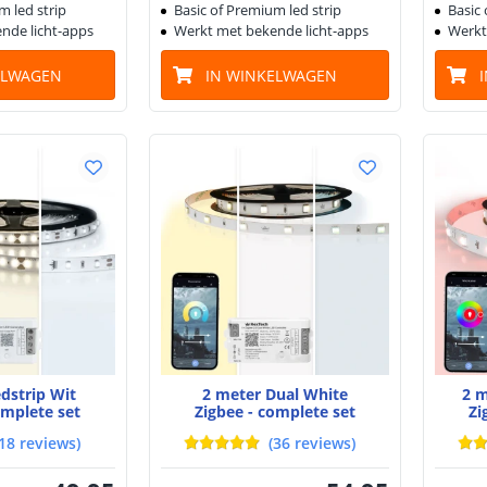
m led strip
Basic of Premium led strip
Basic 
nde licht-apps
Werkt met bekende licht-apps
Werkt
ELWAGEN
IN WINKELWAGEN
edstrip Wit
2 meter Dual White
2 m
omplete set
Zigbee - complete set
Zi
18
reviews
)
(
36
reviews
)