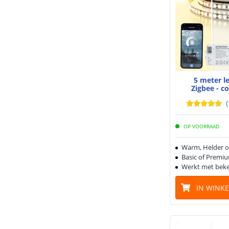
5 meter l
Zigbee - c
(
OP VOORRAAD
Warm, Helder o
Basic of Premiu
Werkt met beke
IN WINK