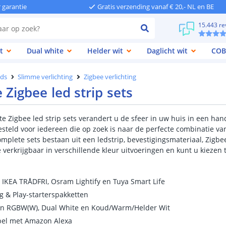
r garantie
Gratis verzending vanaf € 20,- NL en BE
15.443 re
t
Dual white
Helder wit
Daglicht wit
COB
eds
Slimme verlichting
Zigbee verlichting
Zigbee led strip sets
e Zigbee led strip sets verandert u de sfeer in uw huis in een han
steld voor iedereen die op zoek is naar de perfecte combinatie va
omplete sets bestaan uit een ledstrip, bevestigingsmateriaal, Zigbe
 verkrijgbaar in verschillende kleur uitvoeringen en kunt u kiezen 
 IKEA TRÅDFRI, Osram Lightify en Tuya Smart Life
g & Play-starterspakketten
 in RGBW(W), Dual White en Koud/Warm/Helder Wit
bel met Amazon Alexa