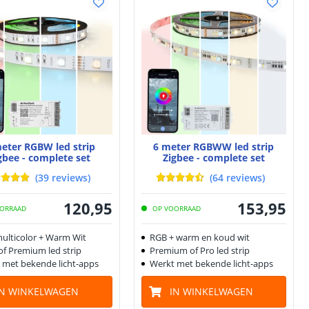
eter RGBW led strip
6 meter RGBWW led strip
gbee - complete set
Zigbee - complete set
(
39
reviews
)
(
64
reviews
)
120
,
95
153
,
95
ORRAAD
OP VOORRAAD
ulticolor + Warm Wit
RGB + warm en koud wit
of Premium led strip
Premium of Pro led strip
 met bekende licht-apps
Werkt met bekende licht-apps
IN WINKELWAGEN
IN WINKELWAGEN