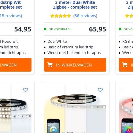
edstrip Wit
3 meter Dual White
3 m
omplete set
Zigbee - complete set
Zi
18
reviews
)
(
36
reviews
)
54
,
95
65
,
95
OP VOORRAAD
OP VO
f Koud wit
Dual White
RGB m
m led strip
Basic of Premium led strip
Basic 
nde licht-apps
Werkt met bekende licht-apps
Werkt
ELWAGEN
IN WINKELWAGEN