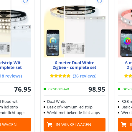
edstrip Wit
6 meter Dual White
6 m
omplete set
Zigbee - complete set
Zi
18
reviews
)
(
36
reviews
)
76
,
95
98
,
95
OP VOORRAAD
OP VO
f Koud wit
Dual White
RGB m
m led strip
Basic of Premium led strip
Basic 
nde licht-apps
Werkt met bekende licht-apps
Werkt
ELWAGEN
IN WINKELWAGEN