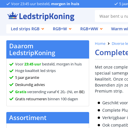
Voor 23:45 uur besteld,
morgen in huis
5 jaa
Led strips RGB
RGB+W
RGB+WW
Warm wi
Home
Diverse l
Daarom
Complete 
LedstripKoning
Voor
23:45 uur
besteld, morgen in huis
Met onze complet
Hoge kwaliteit led strips
speciaal samenge
5 jaar garantie
kwaliteit. Onze c
Deskundig advies
Bovendien zijn ze
Premium strip.
Gratis
verzending vanaf € 20,- (NL en
BE
)
Gratis retourneren
binnen 100 dagen
Geschikt voor
Complete Plu
Assortiment
Verkrijgbaar
Ook compati