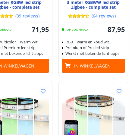
eter RGBW led strip
3 meter RGBWW led strip
gbee - complete set
Zigbee - complete set
(
39
reviews
)
(
64
reviews
)
71
,
95
87
,
95
ORRAAD
OP VOORRAAD
ulticolor + Warm Wit
RGB + warm en koud wit
of Premium led strip
Premium of Pro led strip
 met bekende licht-apps
Werkt met bekende licht-apps
IN WINKELWAGEN
IN WINKELWAGEN