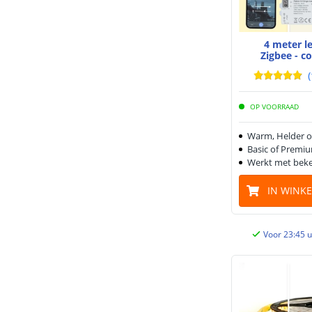
4 meter l
Zigbee - c
(
OP VOORRAAD
Warm, Helder o
Basic of Premiu
Werkt met beke
IN WINK
Voor 23:45 u