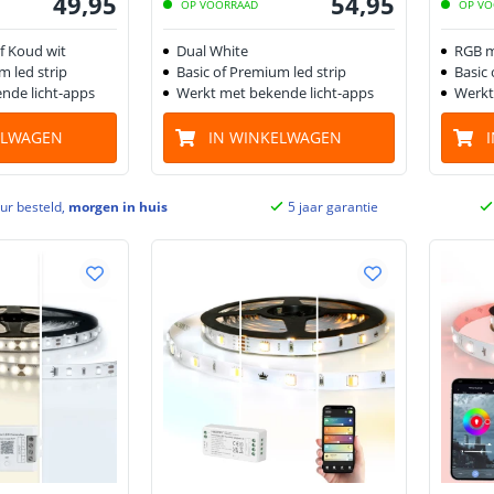
49
,
95
54
,
95
OP VOORRAAD
OP VO
f Koud wit
Dual White
RGB m
m led strip
Basic of Premium led strip
Basic 
nde licht-apps
Werkt met bekende licht-apps
Werkt
ELWAGEN
IN WINKELWAGEN
ur besteld,
morgen in huis
5 jaar garantie