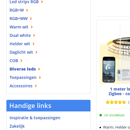
Led strips RGB
RGB+W
RGB+WW
Warm wit
Dual white
Helder wit
Daglicht wit
COB
Diverse leds
Toepassingen
Accessoires
1 meter l
Zigbee - c
(
Handige links
OP VOORRAAD
Inspiratie & toepassingen
Zakelijk
Warm, Helder o