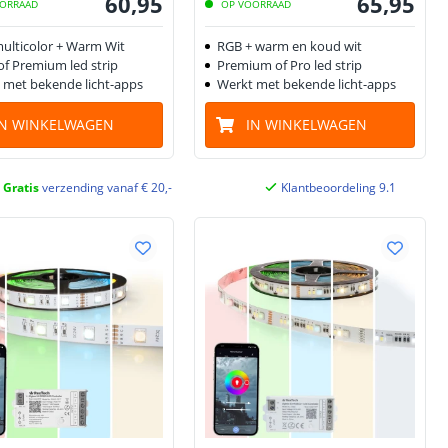
60
,
95
65
,
95
ORRAAD
OP VOORRAAD
ulticolor + Warm Wit
RGB + warm en koud wit
of Premium led strip
Premium of Pro led strip
 met bekende licht-apps
Werkt met bekende licht-apps
IN WINKELWAGEN
IN WINKELWAGEN
Gratis
verzending vanaf € 20,-
Klantbeoordeling 9.1