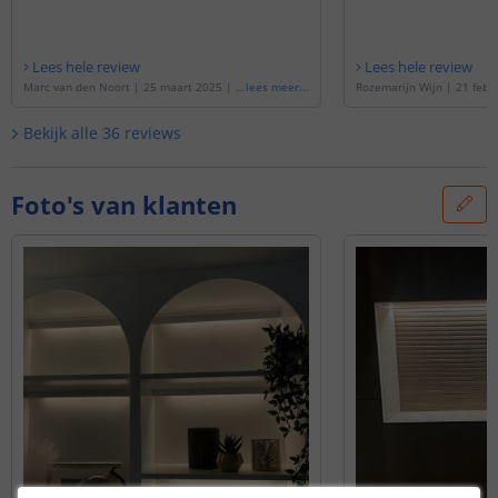
Lees hele review
Lees hele review
Marc van den Noort
|
25 maart 2025
|
G
lees meer
...
Rozemarijn Wijn
|
21 febr
ebaseerd op de
'
9 meter complete set D
baseerd op de
'
5 meter co
ual White led strip met Zigbee controller
al White led strip met Zigb
Bekijk alle
36
reviews
- Werkt met IKEA Tradfri, Osram Lightify,
Werkt met IKEA Tradfri, Osr
Tuya SmartLife en vele anderen
'
uya SmartLife en vele and
Foto's van klanten