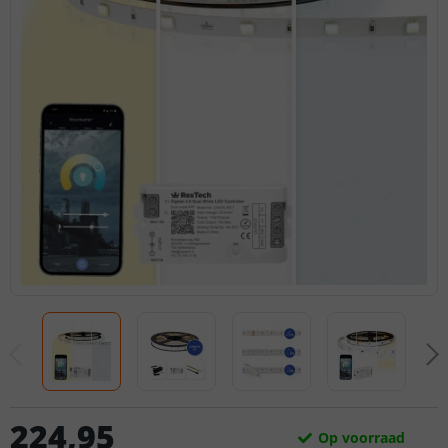
224
,
95
Op voorraad