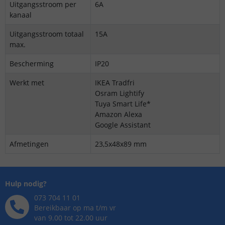
Uitgangsstroom per
6A
kanaal
Uitgangsstroom totaal
15A
max.
Bescherming
IP20
Werkt met
IKEA Tradfri
Osram Lightify
Tuya Smart Life*
Amazon Alexa
Google Assistant
Afmetingen
23,5x48x89 mm
Hulp nodig?
073 704 11 01
Bereikbaar op ma t/m vr
van 9.00 tot 22.00 uur