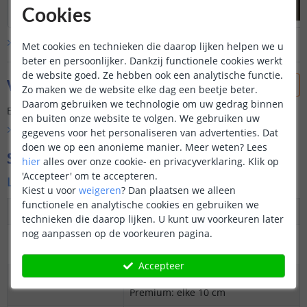
Cookies
Bekijk alle
klantfoto’s
Met cookies en technieken die daarop lijken helpen we u
beter en persoonlijker. Dankzij functionele cookies werkt
de website goed. Ze hebben ook een analytische functie.
Vraag & antwoord
Zo maken we de website elke dag een beetje beter.
Daarom gebruiken we technologie om uw gedrag binnen
Er is nog geen vraag gesteld over dit product.
en buiten onze website te volgen. We gebruiken uw
Bekijk alle
Vraag & antwoord
gegevens voor het personaliseren van advertenties. Dat
doen we op een anonieme manier.
Meer weten?
Lees
Specificaties
hier
alles over onze cookie- en privacyverklaring. Klik op
'Accepteer' om te accepteren.
Ledstrip
Kiest u voor
weigeren
?
Dan plaatsen we alleen
functionele en analytische cookies en gebruiken we
Dimbaar
Ja
technieken die daarop lijken. U kunt uw voorkeuren later
nog aanpassen op de voorkeuren pagina.
3M plakstrip over
Ja
gehele lengte
Accepteer
Op maat te knippen
Basic: elke 20 cm
Premium: elke 10 cm