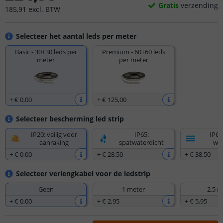
Gratis
verzending
185
,
91
excl.
BTW
Selecteer het aantal leds per meter
Basic - 30+30 leds per
Premium - 60+60 leds
meter
per meter
+
€ 0
,
00
+
€ 125
,
00
Selecteer bescherming led strip
IP20: veilig voor
IP65:
IP67
aanraking
spatwaterdicht
wat
+
€ 0
,
00
+
€ 28
,
50
+
€ 38
,
50
Selecteer verlengkabel voor de ledstrip
Geen
1 meter
2,5 m
+
€ 0
,
00
+
€ 2
,
95
+
€ 5
,
95