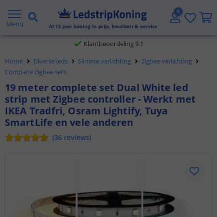
Gratis verzending vanaf € 20,- NL en BE
Menu
Al
13
jaar koning in prijs, kwaliteit & service
Klantbeoordeling 9.1
Home
Diverse leds
Slimme verlichting
Zigbee verlichting
Voor 23:45 uur besteld,
morgen in huis
Complete Zigbee sets
19 meter complete set Dual White led
strip met Zigbee controller - Werkt met
IKEA Tradfri, Osram Lightify, Tuya
SmartLife en vele anderen
(
36
reviews
)