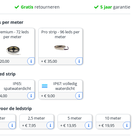
Gratis
retourneren
5 jaar
garantie
s per meter
remium - 72 leds
Pro strip - 96 leds per
per meter
meter
 20
,
00
+
€ 35
,
00
ed strip
IP65:
IP67: volledig
spatwaterdicht
waterdicht
4
,
00
+
€ 9
,
00
voor de ledstrip
ter
2,5 meter
5 meter
10 meter
+
€ 7
,
95
+
€ 13
,
95
+
€ 19
,
95