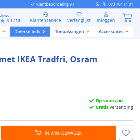
Klantbeoordeling 9.1
073 704 11 01
views
Klantenservice
Verlanglijst
Inloggen
9.1
/ 10
Diverse leds
Toepassingen
Accessoires
 met IKEA Tradfri, Osram
Op voorraad
Gratis
verzending
IN WINKELWAGEN