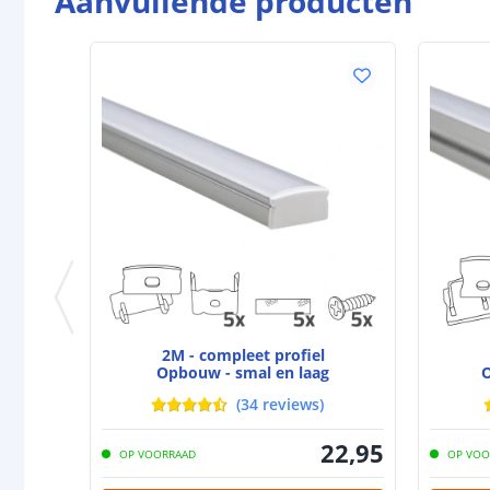
Aanvullende producten
2M - compleet profiel
Opbouw - smal en laag
O
(
34
reviews
)
22
,
95
OP VOORRAAD
OP VOO