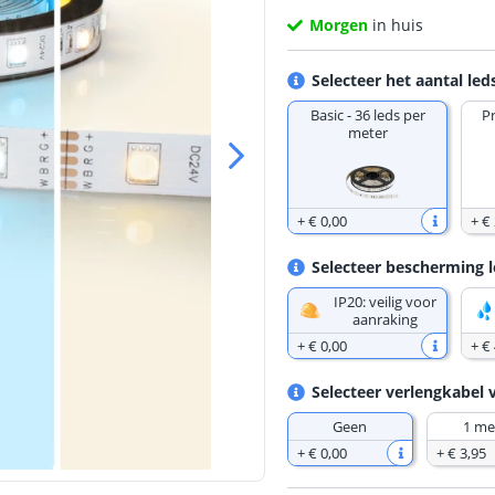
Morgen
in huis
Selecteer het aantal led
Basic - 36 leds per
P
meter
+
€ 0
,
00
+
€
Selecteer bescherming l
IP20: veilig voor
aanraking
+
€ 0
,
00
+
€ 
Selecteer verlengkabel 
Geen
1 me
+
€ 0
,
00
+
€ 3
,
95