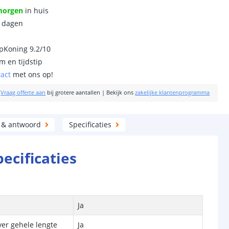
morgen
in huis
0 dagen
ipKoning 9.2/10
m en tijdstip
tact
met ons op!
|
Vraag offerte aan
bij grotere aantallen
|
Bekijk ons
zakelijke klantenprogramma
 & antwoord
Specificaties
pecificaties
Ja
ver gehele lengte
Ja