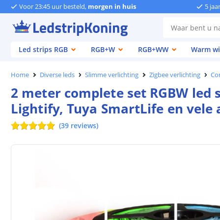
Voor 23:45 uur besteld,
morgen in huis
5 jaa
Led strips RGB
RGB+W
RGB+WW
Warm wi
Home
Diverse leds
Slimme verlichting
Zigbee verlichting
Co
2 meter complete set RGBW led s
Lightify, Tuya SmartLife en vele
(
39
reviews
)