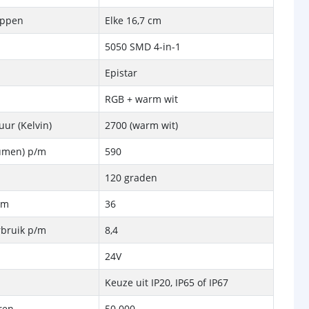
ippen
Elke 16,7 cm
5050 SMD 4-in-1
Epistar
RGB + warm wit
ur (Kelvin)
2700 (warm wit)
Lumen) p/m
590
120 graden
/m
36
rbruik p/m
8,4
24V
Keuze uit IP20, IP65 of IP67
ren
50.000