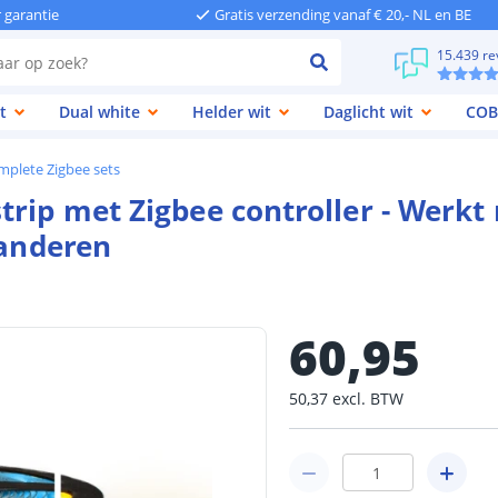
r garantie
Gratis verzending vanaf € 20,- NL en BE
15.439 re
t
Dual white
Helder wit
Daglicht wit
COB
mplete Zigbee sets
trip met Zigbee controller - Werkt
 anderen
60
,
95
50
,
37
excl.
BTW