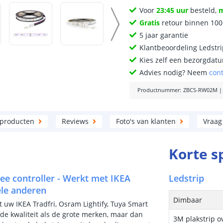
Voor
23:45 uur
besteld,
Gratis
retour binnen 10
5 jaar garantie
Klantbeoordeling Ledstr
Kies zelf een bezorgdatu
Advies nodig? Neem
con
Productnummer
:
ZBCS-RW02M
 producten
Reviews
Foto's van klanten
Vraag
Korte s
ee controller - Werkt met IKEA
Ledstrip
ele anderen
Dimbaar
t uw IKEA Tradfri, Osram Lightify, Tuya Smart
de kwaliteit als de grote merken, maar dan
3M plakstrip o