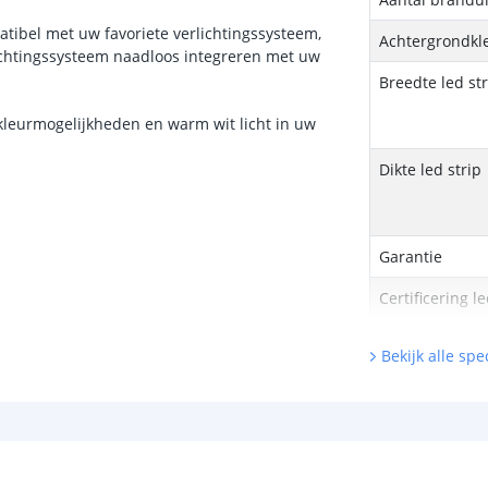
tibel met uw favoriete verlichtingssysteem,
Achtergrondkle
chtingssysteem naadloos integreren met uw
Breedte led st
 kleurmogelijkheden en warm wit licht in uw
Dikte led strip
Garantie
Certificering le
Zigbee contr
Bekijk alle spec
Ingangsspann
Uitgangsstroo
Uitgangsstroom