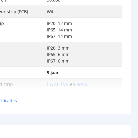
ur strip (PCB)
Wit
rip
IP20: 12 mm
IP65: 14 mm
IP67: 14 mm
IP20: 3 mm
IP65: 6 mm
IP67: 6 mm
5 jaar
d strip
CE
,
CE-LVD
en
RoHS
oller
ificaties
ing
DC12V~24V
m per kanaal
6A
 totaal max.
15A