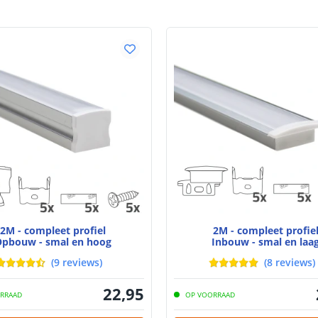
Bescherming
Werkt met
Afmetingen
2M - compleet profiel
2M - compleet profie
pbouw - smal en hoog
Inbouw - smal en laa
(
9
reviews
)
(
8
reviews
)
22
,
95
RRAAD
OP VOORRAAD