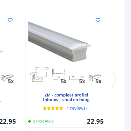
IP20
IKEA Tradfri
Osram Lightify
Tuya Smart Life*
Amazon Alexa
Google Assistant
23,5x48x89 mm
l
2M - compleet profiel
g
Inbouw - smal en hoog
(
1
reviews
)
22
,
95
22
,
95
OP VOORRAAD