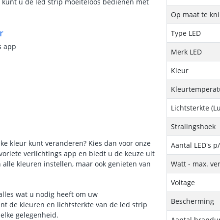
r kunt u de led strip moeiteloos bedienen met
Op maat te kn
r
Type LED
s app
Merk LED
Kleur
Kleurtemperatu
Lichtsterkte (
Stralingshoek
ke kleur kunt veranderen? Kies dan voor onze
Aantal LED's p
oriete verlichtings app en biedt u de keuze uit
n alle kleuren instellen, maar ook genieten van
Watt - max. ve
Voltage
 alles wat u nodig heeft om uw
Bescherming
 de kleuren en lichtsterkte van de led strip
 elke gelegenheid.
Aantal brandu