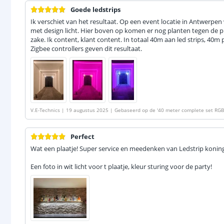
Goede ledstrips
Ik verschiet van het resultaat. Op een event locatie in Antwerpen
met design licht. Hier boven op komen er nog planten tegen de pl
zake. Ik content, klant content. In totaal 40m aan led strips, 40m
Zigbee controllers geven dit resultaat.
V.E-Technics
|
19 augustus 2025
|
Gebaseerd op de
'
40 meter complete set RGB
ller - Werkt met IKEA Tradfri, Osram Lightify, Tuya SmartLife en vele anderen
'
Perfect
Wat een plaatje! Super service en meedenken van Ledstrip koning, 
Een foto in wit licht voor t plaatje, kleur sturing voor de party!