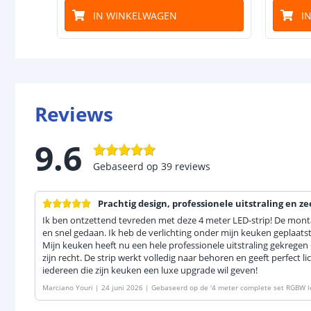
IN WINKELWAGEN
I
Reviews
9.6
Gebaseerd op
39
reviews
Prachtig design, professionele uitstraling en 
Ik ben ontzettend tevreden met deze 4 meter LED-strip! De monta
en snel gedaan. Ik heb de verlichting onder mijn keuken geplaatst 
Mijn keuken heeft nu een hele professionele uitstraling gekregen
zijn recht. De strip werkt volledig naar behoren en geeft perfect l
iedereen die zijn keuken een luxe upgrade wil geven!
Marciano Youri
|
24 juni 2026
|
Gebaseerd op de
'
4 meter complete set RGBW le
- Werkt met IKEA Tradfri, Osram Lightify, Tuya SmartLife en vele anderen
'