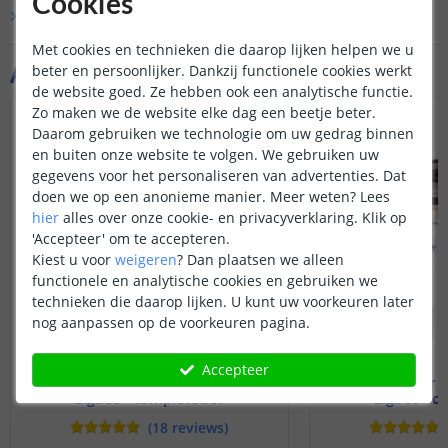
Cookies
Bekijk alle
Vraag & antwoord
Disclaimer: mogelijk werken niet alle
uitgebreide functies die de Hue-app
Met cookies en technieken die daarop lijken helpen we u
biedt met dit product. Basisfuncties
Aanvullende producten
beter en persoonlijker. Dankzij functionele cookies werkt
zoals aan- en uitzetten, dimmen,
de website goed. Ze hebben ook een analytische functie.
kleurbediening etc werken wel.
Zo maken we de website elke dag een beetje beter.
Daarom gebruiken we technologie om uw gedrag binnen
en buiten onze website te volgen. We gebruiken uw
gegevens voor het personaliseren van advertenties. Dat
doen we op een anonieme manier.
Meer weten?
Lees
hier
alles over onze cookie- en privacyverklaring. Klik op
'Accepteer' om te accepteren.
Kiest u voor
weigeren
?
Dan plaatsen we alleen
functionele en analytische cookies en gebruiken we
technieken die daarop lijken. U kunt uw voorkeuren later
nog aanpassen op de voorkeuren pagina.
Accepteer
10 meter ledstrip Wit
9 meter D
Zigbee - complete set
Zigbee - c
(
18
reviews
)