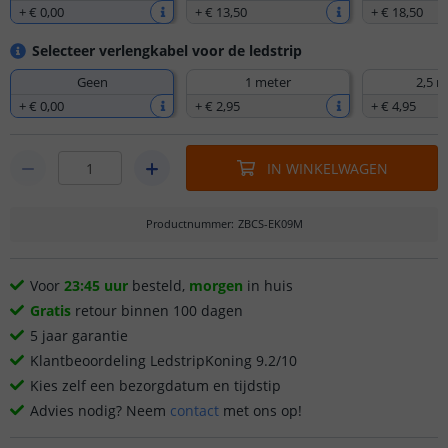
+
€ 0
,
00
+
€ 13
,
50
+
€ 18
,
50
Selecteer verlengkabel voor de ledstrip
Geen
1 meter
2,5 m
+
€ 0
,
00
+
€ 2
,
95
+
€ 4
,
95
IN WINKELWAGEN
Productnummer
:
ZBCS-EK09M
Voor
23:45 uur
besteld,
morgen
in huis
Gratis
retour binnen 100 dagen
5 jaar garantie
Klantbeoordeling LedstripKoning 9.2/10
Kies zelf een bezorgdatum en tijdstip
Advies nodig? Neem
contact
met ons op!