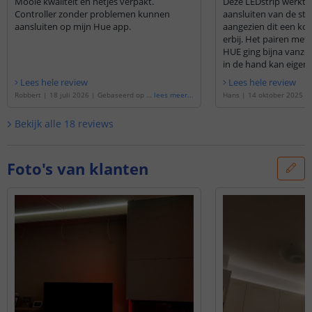
Mooie kwaliteit en netjes verpakt.
Deze LEDstrip werkt p
Controller zonder problemen kunnen
aansluiten van de str
aansluiten op mijn Hue app.
aangezien dit een komp
erbij. Het pairen met 
HUE ging bijna vanzel
in de hand kan eigenli
Lees hele review
Lees hele review
Robbert
|
18 juli 2026
|
Gebaseerd op d
lees meer
...
Hans
|
14 oktober 2025
|
e
'
1 meter complete set witte led strip m
de
'
2 meter complete set w
et Zigbee controller - Werkt met IKEA Tra
met Zigbee controller - We
Bekijk alle
18
reviews
dfri, Osram Lightify, Tuya SmartLife en vel
radfri, Osram Lightify, Tuy
e anderen
'
ele anderen
'
Foto's van klanten