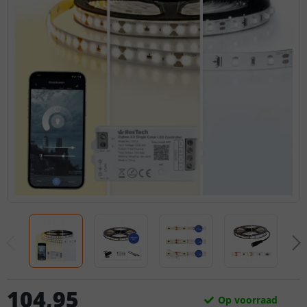
104
,
95
Op voorraad