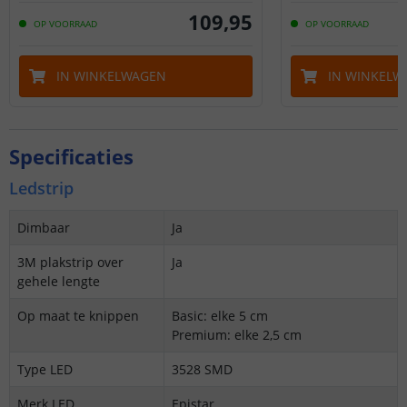
109
,
95
OP VOORRAAD
OP VOORRAAD
IN WINKELWAGEN
IN WINKELW
Specificaties
Ledstrip
Dimbaar
Ja
3M plakstrip over
Ja
gehele lengte
Op maat te knippen
Basic: elke 5 cm
Premium: elke 2,5 cm
Type LED
3528 SMD
Merk LED
Epistar