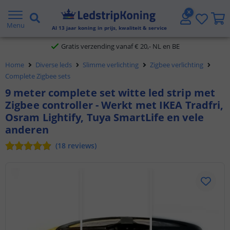
5 jaar garantie
Menu
Al
13
jaar koning in prijs, kwaliteit & service
Gratis verzending vanaf € 20,- NL en BE
Home
Diverse leds
Slimme verlichting
Zigbee verlichting
Klantbeoordeling 9.1
Complete Zigbee sets
9 meter complete set witte led strip met
Voor 23:45 uur besteld,
morgen in huis
Zigbee controller - Werkt met IKEA Tradfri,
Osram Lightify, Tuya SmartLife en vele
anderen
(
18
reviews
)