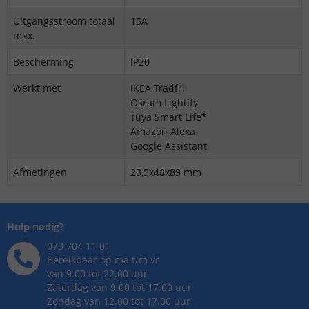
Uitgangsstroom totaal
15A
max.
Bescherming
IP20
Werkt met
IKEA Tradfri
Osram Lightify
Tuya Smart Life*
Amazon Alexa
Google Assistant
Afmetingen
23,5x48x89 mm
Hulp nodig?
073 704 11 01
Bereikbaar op ma t/m vr
van 9.00 tot 22.00 uur
Zaterdag van 9.00 tot 17.00 uur
Zondag van 12.00 tot 17.00 uur