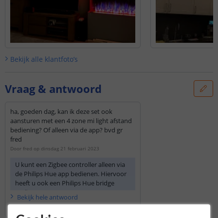
Bekijk alle
klantfoto’s
Vraag & antwoord
ha, goeden dag, kan ik deze set ook
aansturen met een 4 zone mi light afstand
bediening? Of alleen via de app? bvd gr
fred
Door
fred
op
dinsdag 21 februari 2023
U kunt een Zigbee controller alleen via
de Philips Hue app bedienen. Hiervoor
heeft u ook een Philips Hue bridge
nodig.
Bekijk
hele
antwoord
Door
Priscilla
op
dinsdag 21 februari 2023