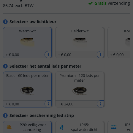
Gratis
verzending
86
,
74
excl.
BTW
Selecteer uw lichtkleur
Warm wit
Helder wit
Koud
+
€ 0
,
00
+
€ 0
,
00
+
€ 0
,
00
Selecteer het aantal leds per meter
Basic - 60 leds per meter
Premium - 120 leds per
meter
+
€ 0
,
00
+
€ 24
,
00
Selecteer bescherming led strip
IP20: veilig voor
IP65:
IP67
aanraking
spatwaterdicht
wat