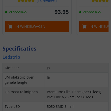
(
18
reviews
)
93
,
95
OP VOORRAAD
OP VOORRAAD
IN WINKELWAGEN
IN WINKELW
Specificaties
Ledstrip
Dimbaar
Ja
3M plakstrip over
Ja
gehele lengte
Op maat te knippen
Premium: Elke 10 cm (per 6 leds)
Pro: Elke 6,25 cm (per 6 leds
Type LED
5050 SMD 5-in-1