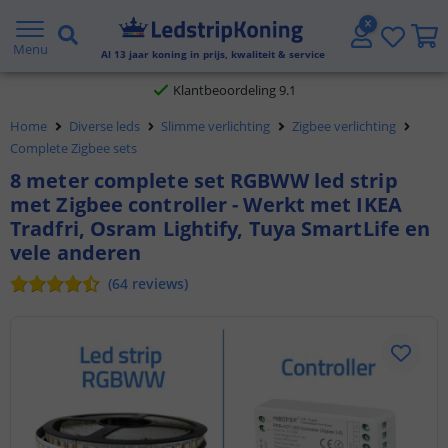
Gratis verzending vanaf € 20,- NL en BE
Menu
Al
13
jaar koning in prijs, kwaliteit & service
Klantbeoordeling 9.1
Home
Diverse leds
Slimme verlichting
Zigbee verlichting
Voor 23:45 uur besteld,
morgen in huis
Complete Zigbee sets
8 meter complete set RGBWW led strip
met Zigbee controller - Werkt met IKEA
Tradfri, Osram Lightify, Tuya SmartLife en
vele anderen
(
64
reviews
)