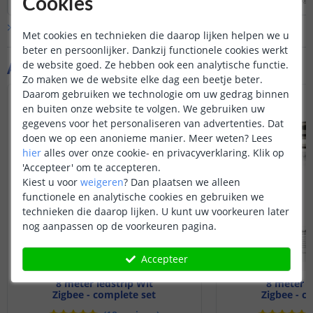
Cookies
de adapter en de Zi
willen verlengen ku
Bekijk alle
Vraag & antwoord
van een
adapter ve
Met cookies en technieken die daarop lijken helpen we u
Zigbee controllers zi
beter en persoonlijker. Dankzij functionele cookies werkt
beschikbaar in IP20
Aanvullende producten
de website goed. Ze hebben ook een analytische functie.
een vochtige ruimte 
Zo maken we de website elke dag een beetje beter.
plaatsen kunt u we
Daarom gebruiken we technologie om uw gedrag binnen
een
DriBox
. De cont
en buiten onze website te volgen. We gebruiken uw
inderdaad altijd tu
gegevens voor het personaliseren van advertenties. Dat
ledstrip in zitten.
doen we op een anonieme manier.
Meer weten?
Lees
hier
alles over onze cookie- en privacyverklaring. Klik op
Disclaimer: mogelijk
uitgebreide functie
'Accepteer' om te accepteren.
biedt met dit produc
Kiest u voor
weigeren
?
Dan plaatsen we alleen
zoals aan- en uitze
functionele en analytische cookies en gebruiken we
kleurbediening etc 
technieken die daarop lijken. U kunt uw voorkeuren later
nog aanpassen op de voorkeuren pagina.
Accepteer
8 meter ledstrip Wit
8 meter D
Zigbee - complete set
Zigbee - c