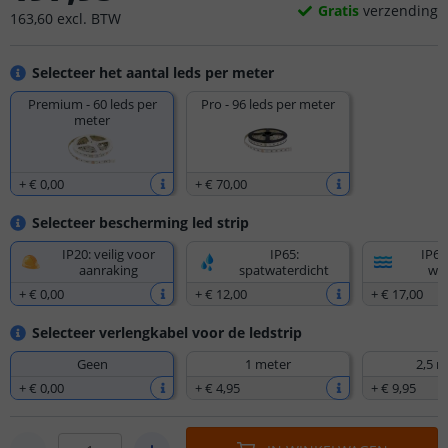
Gratis
verzending
163
,
60
excl.
BTW
Selecteer het aantal leds per meter
Premium - 60 leds per
Pro - 96 leds per meter
meter
+
€ 0
,
00
+
€ 70
,
00
Selecteer bescherming led strip
IP20: veilig voor
IP65:
IP67
aanraking
spatwaterdicht
wat
+
€ 0
,
00
+
€ 12
,
00
+
€ 17
,
00
Selecteer verlengkabel voor de ledstrip
Geen
1 meter
2,5 m
+
€ 0
,
00
+
€ 4
,
95
+
€ 9
,
95