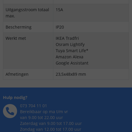
Uitgangsstroom totaal
15A
max.
Bescherming
IP20
Werkt met
IKEA Tradfri
Osram Lightify
Tuya Smart Life*
Amazon Alexa
Google Assistant
Afmetingen
23,5x48x89 mm
Hulp nodig?
073 704 11 01
Bereikbaar op ma t/m vr
van 9.00 tot 22.00 uur
Zaterdag van 9.00 tot 17.00 uur
Zondag van 12.00 tot 17.00 uur