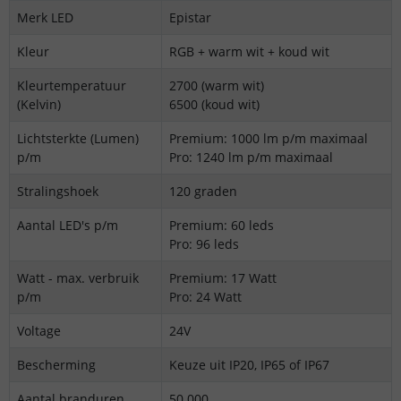
Merk LED
Epistar
Kleur
RGB + warm wit + koud wit
Kleurtemperatuur
2700 (warm wit)
(Kelvin)
6500 (koud wit)
Lichtsterkte (Lumen)
Premium: 1000 lm p/m maximaal
p/m
Pro: 1240 lm p/m maximaal
Stralingshoek
120 graden
Aantal LED's p/m
Premium: 60 leds
Pro: 96 leds
Watt - max. verbruik
Premium: 17 Watt
p/m
Pro: 24 Watt
Voltage
24V
Bescherming
Keuze uit IP20, IP65 of IP67
Aantal branduren
50.000