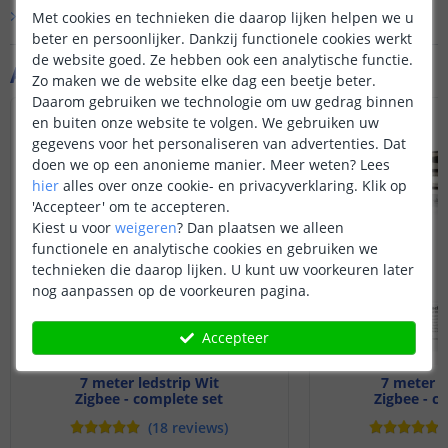
biedt met dit produc
Bekijk alle
Vraag & antwoord
Met cookies en technieken die daarop lijken helpen we u
zoals aan- en uitze
beter en persoonlijker. Dankzij functionele cookies werkt
kleurbediening etc 
de website goed. Ze hebben ook een analytische functie.
Aanvullende producten
Zo maken we de website elke dag een beetje beter.
Daarom gebruiken we technologie om uw gedrag binnen
en buiten onze website te volgen. We gebruiken uw
gegevens voor het personaliseren van advertenties. Dat
doen we op een anonieme manier.
Meer weten?
Lees
hier
alles over onze cookie- en privacyverklaring. Klik op
'Accepteer' om te accepteren.
Kiest u voor
weigeren
?
Dan plaatsen we alleen
functionele en analytische cookies en gebruiken we
technieken die daarop lijken. U kunt uw voorkeuren later
nog aanpassen op de voorkeuren pagina.
Accepteer
7 meter ledstrip Wit
7 meter D
Zigbee - complete set
Zigbee - c
(
18
reviews
)