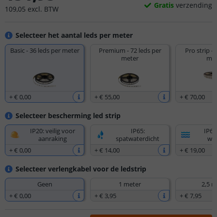
Gratis
verzending
109
,
05
excl.
BTW
Selecteer het aantal leds per meter
Basic - 36 leds per meter
Premium - 72 leds per
Pro strip - 
meter
met
+
€ 0
,
00
+
€ 55
,
00
+
€ 70
,
00
Selecteer bescherming led strip
IP20: veilig voor
IP65:
IP67
aanraking
spatwaterdicht
wat
+
€ 0
,
00
+
€ 14
,
00
+
€ 19
,
00
Selecteer verlengkabel voor de ledstrip
Geen
1 meter
2,5 m
+
€ 0
,
00
+
€ 3
,
95
+
€ 7
,
95