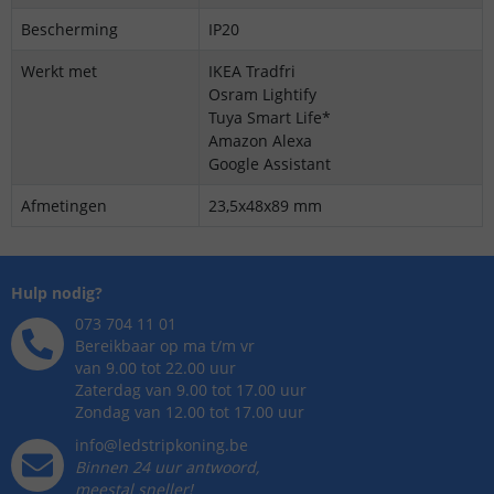
Bescherming
IP20
Werkt met
IKEA Tradfri
Osram Lightify
Tuya Smart Life*
Amazon Alexa
Google Assistant
Afmetingen
23,5x48x89 mm
Hulp nodig?
073 704 11 01
Bereikbaar op ma t/m vr
van 9.00 tot 22.00 uur
Zaterdag van 9.00 tot 17.00 uur
Zondag van 12.00 tot 17.00 uur
info@ledstripkoning.be
Binnen 24 uur antwoord,
meestal sneller!