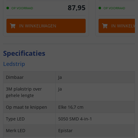
87
,
95
OP VOORRAAD
OP VOORRAAD
IN WINKELWAGEN
IN WINKELW
Specificaties
Ledstrip
Dimbaar
Ja
3M plakstrip over
Ja
gehele lengte
Op maat te knippen
Elke 16,7 cm
Type LED
5050 SMD 4-in-1
Merk LED
Epistar