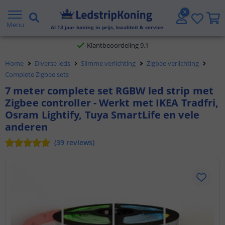
Gratis verzending vanaf € 20,- NL en BE
Menu
Al
13
jaar koning in prijs, kwaliteit & service
Klantbeoordeling 9.1
Voor 23:45 uur besteld,
morgen in huis
Home
Diverse leds
Slimme verlichting
Zigbee verlichting
Complete Zigbee sets
7 meter complete set RGBW led strip met
Zigbee controller - Werkt met IKEA Tradfri,
Osram Lightify, Tuya SmartLife en vele
anderen
(
39
reviews
)