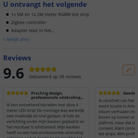
U ontvangt het volgende
1x 5M en 1x 2M meter RGBW led strip
Zigbee controller
Adapter voor in het...
Bekijk alle
s
Reviews
9.6
Gebaseerd op
39
reviews
Prachtig design,
Goede l
professionele uitstraling
Ik verschiet van het r
en zeer makkelijke
Ik ben ontzettend tevreden met deze 4
montage!
event locatie in Antw
meter LED-strip! De montage was werkelijk
inkom verfraaien met 
zeer makkelijk en snel gedaan. Ik heb de
boven op komen er n
verlichting onder mijn keuken geplaatst en
plafond, maar dat doet
het resultaat is schitterend. Mijn keuken
content, klant conten
heeft nu een hele professionele uitstraling
led strips, 40m profi