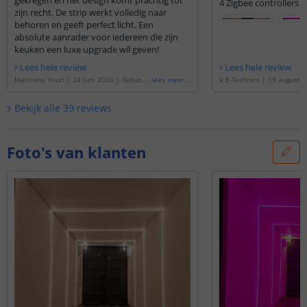
gekregen en het design komt prachtig tot
4 Zigbee controllers g
zijn recht. De strip werkt volledig naar
behoren en geeft perfect licht. Een
absolute aanrader voor iedereen die zijn
keuken een luxe upgrade wil geven!
Lees hele review
Lees hele review
Marciano Youri
|
24 juni 2026
|
Gebasee
lees meer
...
V.E-Technics
|
19 augustu
rd op de
'
4 meter complete set RGBW led
eerd op de
'
40 meter comp
strip met Zigbee controller - Werkt met I
led strip met Zigbee contr
Bekijk alle
39
reviews
KEA Tradfri, Osram Lightify, Tuya SmartLif
et IKEA Tradfri, Osram Ligh
e en vele anderen
'
tLife en vele anderen
'
Foto's van klanten