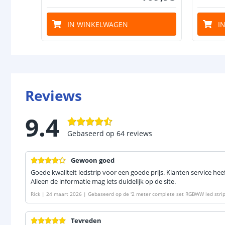
IN WINKELWAGEN
I
Reviews
9.4
Gebaseerd op
64
reviews
Gewoon goed
Goede kwaliteit ledstrip voor een goede prijs. Klanten service hee
Alleen de informatie mag iets duidelijk op de site.
Rick
|
24 maart 2026
|
Gebaseerd op de
'
2 meter complete set RGBWW led strip
t met IKEA Tradfri, Osram Lightify, Tuya SmartLife en vele anderen
'
Tevreden