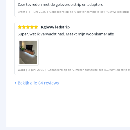
Zeer tevreden met de geleverde strip en adapters
Bram
|
11 juni 2025
|
Gebaseerd op de
'
5 meter complete set RGBWW led strip m
met IKEA Tradfri, Osram Lightify, Tuya SmartLife en vele anderen
'
Rgbww ledstrip
Super, wat ik verwacht had. Maakt mijn woonkamer af!!!
Ward
|
8 juni 2025
|
Gebaseerd op de
'
2 meter complete set RGBWW led strip me
met IKEA Tradfri, Osram Lightify, Tuya SmartLife en vele anderen
'
Bekijk alle
64
reviews