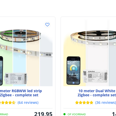
Ingangsspann
Uitgangsstroo
Uitgangsstroom
Bescherming
Werkt met
Afmetingen
 meter RGBWW led strip
10 meter Dual White
Zigbee - complete set
Zigbee - complete set
(
64
reviews
)
(
36
reviews
)
219
,
95
1
RRAAD
OP VOORRAAD