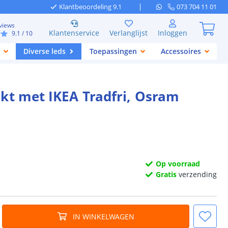
Klantbeoordeling 9.1
073 704 11 01
views
Klantenservice
Verlanglijst
Inloggen
9.1
/ 10
Diverse leds
Toepassingen
Accessoires
rkt met IKEA Tradfri, Osram
Op voorraad
Gratis
verzending
IN WINKELWAGEN