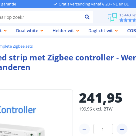
r garantie
Gratis verzending vanaf € 20,- NL en BE
15.443 re
t
Dual white
Helder wit
Daglicht wit
COB
mplete Zigbee sets
 strip met Zigbee controller - We
 anderen
241
,
95
199
,
96
excl.
BTW