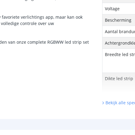
Voltage
favoriete verlichtings app, maar kan ook
Bescherming
volledige controle over uw
Aantal brandu
heden van onze complete RGBWW led strip set
Achtergrondkle
Breedte led st
Dikte led strip
Garantie
Bekijk alle spec
Certificering le
Zigbee contr