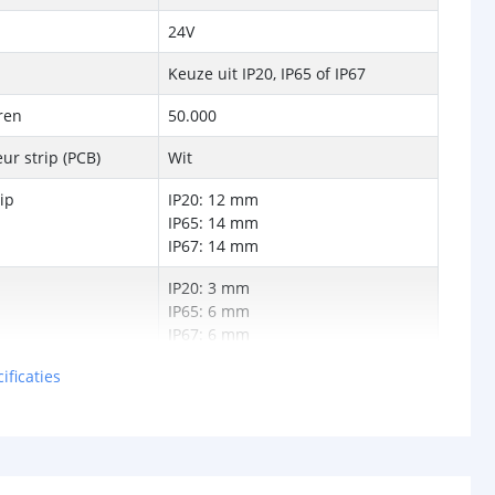
24V
Keuze uit IP20, IP65 of IP67
ren
50.000
ur strip (PCB)
Wit
rip
IP20: 12 mm
IP65: 14 mm
IP67: 14 mm
IP20: 3 mm
IP65: 6 mm
IP67: 6 mm
ificaties
5 jaar
d strip
CE
,
CE-LVD
en
RoHS
oller