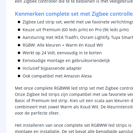
een Zigbee controller die te te bedienen is met veelgebruik
Kenmerken complete set met Zigbee controlle
Zigbee Led strip set, werkt met uw favoriete verlichting
Keuze uit Premium (60 leds p/m) en Pro (96 leds p/m)
Aansturing met IKEA Tradfri, Osram Lightify, Tuya Smart
RGBW: Alle kleuren + Warm én Koud Wit
Werkt op 24 Volt, eenvoudig in te korten
Eenvoudige montage en gebruiksvriendelijk
Inclusief bijpassende adapter
Ook compatibel met Amazon Alexa
Met onze complete RGBWW led strip set met Zigbee controll
Onze Zigbee led strips zijn compatibel met uw favoriete v
Basic of Premium led strip. Kies uit een scala aan kleuren
combineert met zowel Warm als Koud Wit. De kleurintensiteit
voor de perfecte sfeer.
Het installeren van onze complete set RGBWW led strips is 
montage en installatie. De set bevat alle benodigde aanslui