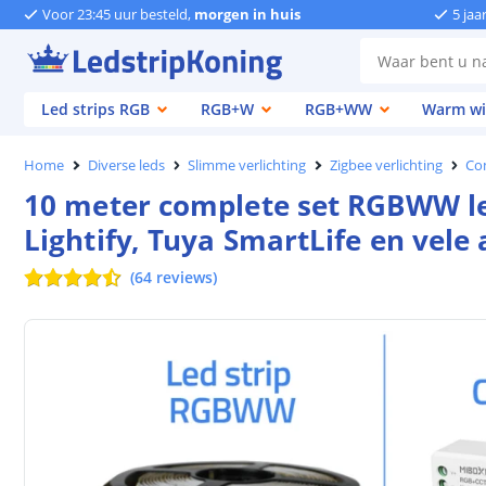
Voor 23:45 uur besteld,
morgen in huis
5 jaa
Led strips RGB
RGB+W
RGB+WW
Warm wi
Home
Diverse leds
Slimme verlichting
Zigbee verlichting
Co
10 meter complete set RGBWW led
Lightify, Tuya SmartLife en vele
(
64
reviews
)