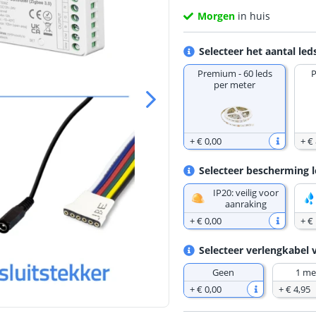
Morgen
in huis
Selecteer het aantal led
Premium - 60 leds
P
per meter
+
€ 0
,
00
+
€
Selecteer bescherming l
IP20: veilig voor
aanraking
+
€ 0
,
00
+
€
Selecteer verlengkabel 
Geen
1 me
+
€ 0
,
00
+
€ 4
,
95