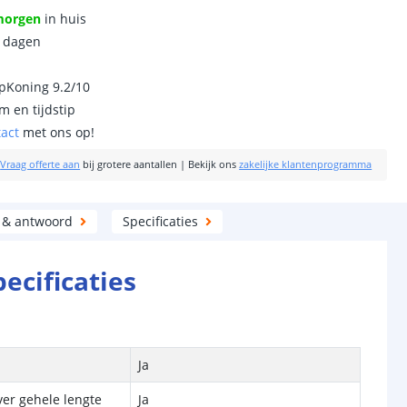
morgen
in huis
0 dagen
ipKoning 9.2/10
m en tijdstip
tact
met ons op!
|
Vraag offerte aan
bij grotere aantallen
|
Bekijk ons
zakelijke klantenprogramma
 & antwoord
Specificaties
pecificaties
Ja
ver gehele lengte
Ja