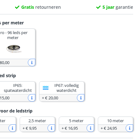
Gratis
retourneren
5 jaar
garantie
s per meter
ro - 96 leds per
meter
 80
,
00
ed strip
IP65:
IP67: volledig
spatwaterdicht
waterdicht
 15
,
00
+
€ 20
,
00
voor de ledstrip
ter
2,5 meter
5 meter
10 meter
+
€ 9
,
95
+
€ 16
,
95
+
€ 24
,
95