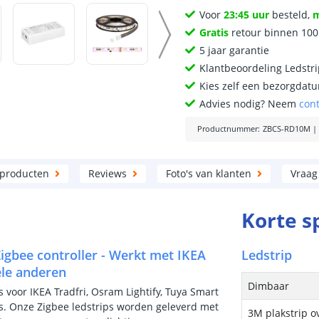
Voor
23:45 uur
besteld,
Gratis
retour binnen 10
5 jaar garantie
Klantbeoordeling Ledstr
Kies zelf een bezorgdatu
Advies nodig? Neem
con
Productnummer
:
ZBCS-RD10M
 producten
Reviews
Foto's van klanten
Vraag
Korte s
gbee controller - Werkt met IKEA
Ledstrip
ele anderen
Dimbaar
s voor IKEA Tradfri, Osram Lightify, Tuya Smart
rijs. Onze Zigbee ledstrips worden geleverd met
3M plakstrip o