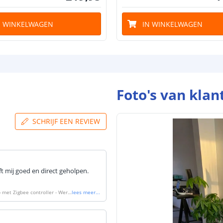
N WINKELWAGEN
IN WINKELWAGEN
Foto's van klan
SCHRIJF EEN REVIEW
ft mij goed en direct geholpen.
 met Zigbee controller - Werk
lees meer
...