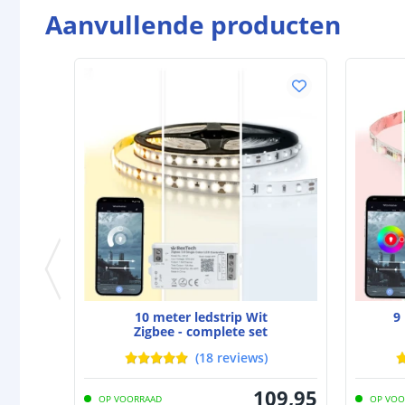
Aanvullende producten
10 meter ledstrip Wit
9
Zigbee - complete set
(
18
reviews
)
109
,
95
OP VOORRAAD
OP VOO