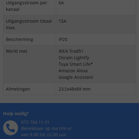
Uitgangsstroom per
6A
kanaal
Uitgangsstroom totaal
15A
max.
Bescherming
IP20
Werkt met
IKEA Tradfri
Osram Lightify
Tuya Smart Life*
Amazon Alexa
Google Assistant
Afmetingen
23,5x48x89 mm
Hulp nodig?
073 704 11 01
Bereikbaar op ma t/m vr
van 9.00 tot 22.00 uur