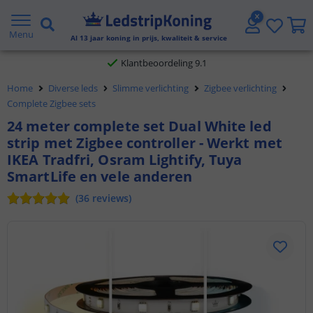
Gratis verzending vanaf € 20,- NL en BE
Menu
Al
13
jaar koning in prijs, kwaliteit & service
Klantbeoordeling 9.1
Home
Diverse leds
Slimme verlichting
Zigbee verlichting
Voor 23:45 uur besteld,
morgen in huis
Complete Zigbee sets
24 meter complete set Dual White led
strip met Zigbee controller - Werkt met
IKEA Tradfri, Osram Lightify, Tuya
SmartLife en vele anderen
(
36
reviews
)