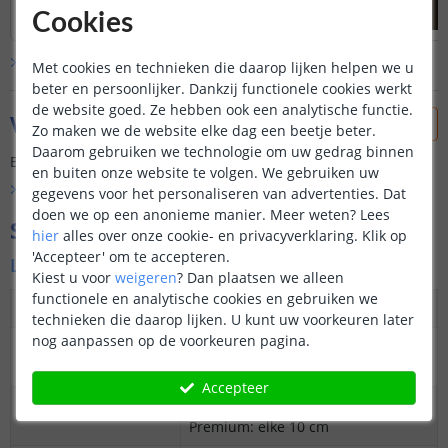
Cookies
Bekijk alle
klantfoto’s
Met cookies en technieken die daarop lijken helpen we u
beter en persoonlijker. Dankzij functionele cookies werkt
de website goed. Ze hebben ook een analytische functie.
Vraag & antwoord
Zo maken we de website elke dag een beetje beter.
Daarom gebruiken we technologie om uw gedrag binnen
Er is nog geen vraag gesteld over dit product.
en buiten onze website te volgen. We gebruiken uw
Bekijk alle
Vraag & antwoord
gegevens voor het personaliseren van advertenties. Dat
doen we op een anonieme manier.
Meer weten?
Lees
Specificaties
hier
alles over onze cookie- en privacyverklaring. Klik op
'Accepteer' om te accepteren.
Ledstrip
Kiest u voor
weigeren
?
Dan plaatsen we alleen
functionele en analytische cookies en gebruiken we
Dimbaar
Ja
technieken die daarop lijken. U kunt uw voorkeuren later
nog aanpassen op de voorkeuren pagina.
3M plakstrip over
Ja
gehele lengte
Accepteer
Op maat te knippen
Basic: elke 20 cm
Premium: elke 10 cm