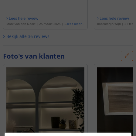
Lees hele review
Lees hele review
Marc van den Noort
|
25 maart 2025
|
G
lees meer
...
Rozemarijn Wijn
|
21 febr
ebaseerd op de
'
9 meter complete set D
baseerd op de
'
5 meter co
ual White led strip met Zigbee controller
al White led strip met Zigb
Bekijk alle
36
reviews
- Werkt met IKEA Tradfri, Osram Lightify,
Werkt met IKEA Tradfri, Osr
Tuya SmartLife en vele anderen
'
uya SmartLife en vele and
Foto's van klanten