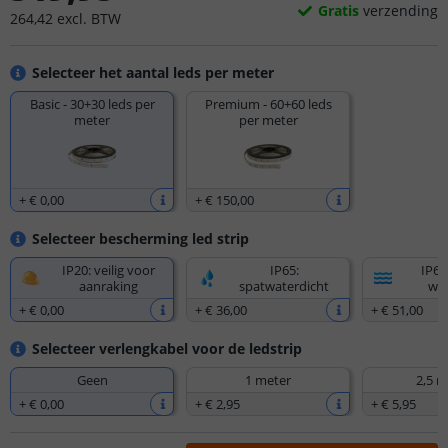
Gratis
verzending
264
,
42
excl.
BTW
Selecteer het aantal leds per meter
Basic - 30+30 leds per
Premium - 60+60 leds
meter
per meter
+
€ 0
,
00
+
€ 150
,
00
Selecteer bescherming led strip
IP20: veilig voor
IP65:
IP67
aanraking
spatwaterdicht
wat
+
€ 0
,
00
+
€ 36
,
00
+
€ 51
,
00
Selecteer verlengkabel voor de ledstrip
Geen
1 meter
2,5 m
+
€ 0
,
00
+
€ 2
,
95
+
€ 5
,
95