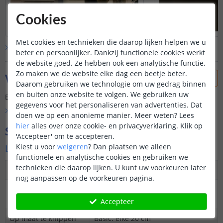
Cookies
Met cookies en technieken die daarop lijken helpen we u
Bekijk alle
klantfoto’s
beter en persoonlijker. Dankzij functionele cookies werkt
de website goed. Ze hebben ook een analytische functie.
Zo maken we de website elke dag een beetje beter.
Vraag & antwoord
Daarom gebruiken we technologie om uw gedrag binnen
en buiten onze website te volgen. We gebruiken uw
Er is nog geen vraag gesteld over dit product.
gegevens voor het personaliseren van advertenties. Dat
Bekijk alle
Vraag & antwoord
doen we op een anonieme manier.
Meer weten?
Lees
hier
alles over onze cookie- en privacyverklaring. Klik op
Specificaties
'Accepteer' om te accepteren.
Kiest u voor
weigeren
?
Dan plaatsen we alleen
Ledstrip
functionele en analytische cookies en gebruiken we
technieken die daarop lijken. U kunt uw voorkeuren later
Dimbaar
Ja
nog aanpassen op de voorkeuren pagina.
3M plakstrip over
Ja
gehele lengte
Accepteer
Op maat te knippen
Basic: elke 20 cm