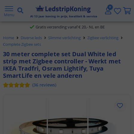
5 jaar garantie
Menu
Al
13
jaar koning in prijs, kwaliteit & service
Gratis verzending vanaf € 20,- NL en BE
Home
Diverse leds
Slimme verlichting
Zigbee verlichting
Klantbeoordeling 9.1
Complete Zigbee sets
30 meter complete set Dual White led
Voor 23:45 uur besteld,
morgen in huis
strip met Zigbee controller - Werkt met
IKEA Tradfri, Osram Lightify, Tuya
SmartLife en vele anderen
(
36
reviews
)