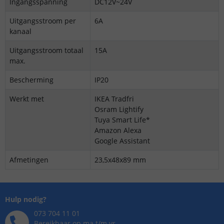
Ingangsspanning
DC12V~24V
Uitgangsstroom per
6A
kanaal
Uitgangsstroom totaal
15A
max.
Bescherming
IP20
Werkt met
IKEA Tradfri
Osram Lightify
Tuya Smart Life*
Amazon Alexa
Google Assistant
Afmetingen
23,5x48x89 mm
Hulp nodig?
073 704 11 01
Bereikbaar op ma t/m vr