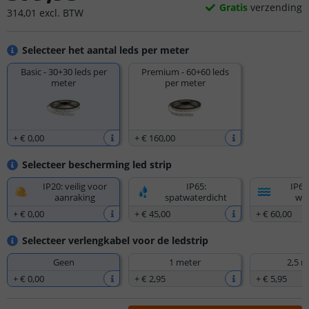
Gratis
verzending
314
,
01
excl.
BTW
Selecteer het aantal leds per meter
Basic - 30+30 leds per
Premium - 60+60 leds
meter
per meter
+
€ 0
,
00
+
€ 160
,
00
Selecteer bescherming led strip
IP20: veilig voor
IP65:
IP67
aanraking
spatwaterdicht
wat
+
€ 0
,
00
+
€ 45
,
00
+
€ 60
,
00
Selecteer verlengkabel voor de ledstrip
Geen
1 meter
2,5 m
+
€ 0
,
00
+
€ 2
,
95
+
€ 5
,
95