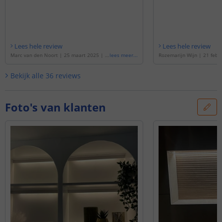
Lees hele review
Lees hele review
Marc van den Noort
|
25 maart 2025
|
G
lees meer
...
Rozemarijn Wijn
|
21 febr
ebaseerd op de
'
9 meter complete set D
baseerd op de
'
5 meter co
ual White led strip met Zigbee controller
al White led strip met Zigb
Bekijk alle
36
reviews
- Werkt met IKEA Tradfri, Osram Lightify,
Werkt met IKEA Tradfri, Osr
Tuya SmartLife en vele anderen
'
uya SmartLife en vele and
Foto's van klanten