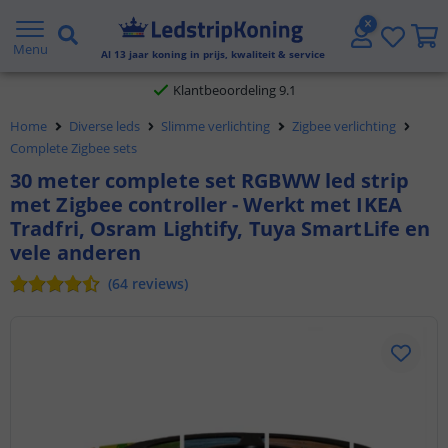
Gratis verzending vanaf € 20,- NL en BE
Menu
Al
13
jaar koning in prijs, kwaliteit & service
Klantbeoordeling 9.1
Home
Diverse leds
Slimme verlichting
Zigbee verlichting
Voor 23:45 uur besteld,
morgen in huis
Complete Zigbee sets
30 meter complete set RGBWW led strip
met Zigbee controller - Werkt met IKEA
Tradfri, Osram Lightify, Tuya SmartLife en
vele anderen
(
64
reviews
)