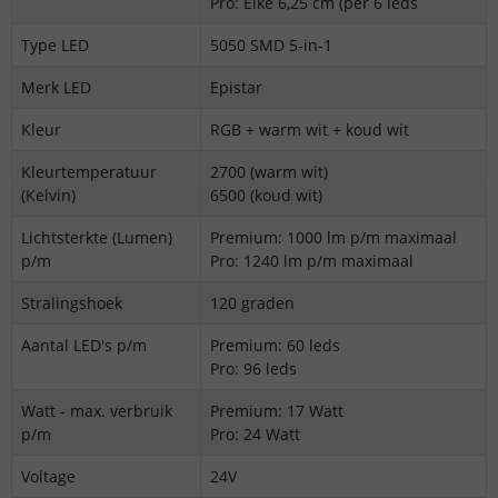
Pro: Elke 6,25 cm (per 6 leds
Type LED
5050 SMD 5-in-1
Merk LED
Epistar
Kleur
RGB + warm wit + koud wit
Kleurtemperatuur
2700 (warm wit)
(Kelvin)
6500 (koud wit)
Lichtsterkte (Lumen)
Premium: 1000 lm p/m maximaal
p/m
Pro: 1240 lm p/m maximaal
Stralingshoek
120 graden
Aantal LED's p/m
Premium: 60 leds
Pro: 96 leds
Watt - max. verbruik
Premium: 17 Watt
p/m
Pro: 24 Watt
Voltage
24V