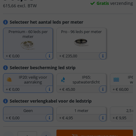
Gratis
verzending
615
,
66
excl.
BTW
Selecteer het aantal leds per meter
Premium - 60 leds per
Pro - 96 leds per meter
meter
+
€ 0
,
00
+
€ 235
,
00
Selecteer bescherming led strip
IP20: veilig voor
IP65:
IP67
aanraking
spatwaterdicht
wat
+
€ 0
,
00
+
€ 45
,
00
+
€ 60
,
00
Selecteer verlengkabel voor de ledstrip
Geen
1 meter
2,5 m
+
€ 0
,
00
+
€ 4
,
95
+
€ 9
,
95