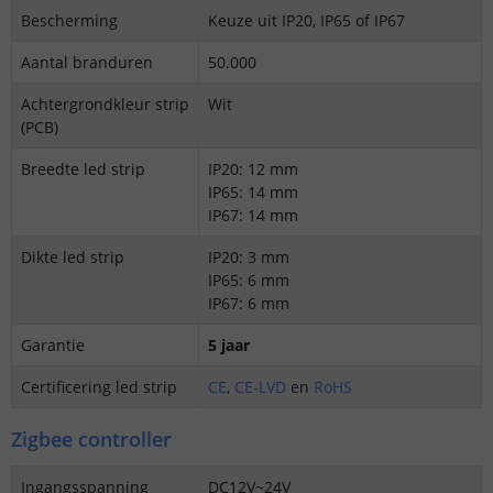
Bescherming
Keuze uit IP20, IP65 of IP67
Aantal branduren
50.000
Achtergrondkleur strip
Wit
(PCB)
Breedte led strip
IP20: 12 mm
IP65: 14 mm
IP67: 14 mm
Dikte led strip
IP20: 3 mm
IP65: 6 mm
IP67: 6 mm
Garantie
5 jaar
Certificering led strip
CE
,
CE-LVD
en
RoHS
Zigbee controller
Ingangsspanning
DC12V~24V