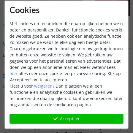
Cookies
Met cookies en technieken die daarop lijken helpen we u
Bekijk alle
klantfoto’s
beter en persoonlijker. Dankzij functionele cookies werkt
de website goed. Ze hebben ook een analytische functie.
Zo maken we de website elke dag een beetje beter.
Vraag & antwoord
Daarom gebruiken we technologie om uw gedrag binnen
en buiten onze website te volgen. We gebruiken uw
Er is nog geen vraag gesteld over dit product.
gegevens voor het personaliseren van advertenties. Dat
Bekijk alle
Vraag & antwoord
doen we op een anonieme manier.
Meer weten?
Lees
hier
alles over onze cookie- en privacyverklaring. Klik op
Specificaties
'Accepteer' om te accepteren.
Ledstrip
Kiest u voor
weigeren
?
Dan plaatsen we alleen
functionele en analytische cookies en gebruiken we
technieken die daarop lijken. U kunt uw voorkeuren later
Dimbaar
Ja
nog aanpassen op de voorkeuren pagina.
3M plakstrip over
Ja
gehele lengte
Accepteer
Op maat te knippen
Premium: Elke 10 cm (per 6 leds)