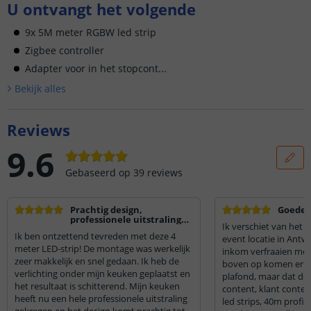
U ontvangt het volgende
9x 5M meter RGBW led strip
Zigbee controller
Adapter voor in het stopcont...
Bekijk alle
s
Reviews
9.6
Gebaseerd op
39
reviews
Prachtig design,
Goede l
professionele uitstraling
Ik verschiet van het r
en zeer makkelijke
Ik ben ontzettend tevreden met deze 4
montage!
event locatie in Antw
meter LED-strip! De montage was werkelijk
inkom verfraaien met 
zeer makkelijk en snel gedaan. Ik heb de
boven op komen er n
verlichting onder mijn keuken geplaatst en
plafond, maar dat doet
het resultaat is schitterend. Mijn keuken
content, klant conten
heeft nu een hele professionele uitstraling
led strips, 40m profi