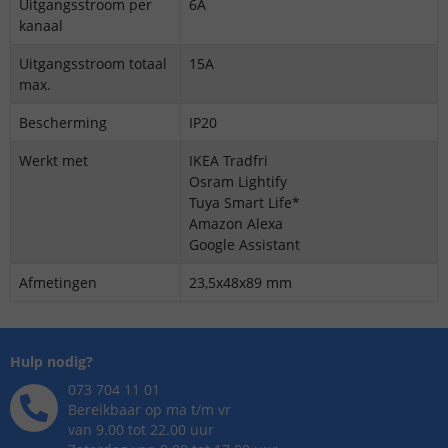
Uitgangsstroom per
6A
kanaal
Uitgangsstroom totaal
15A
max.
Bescherming
IP20
Werkt met
IKEA Tradfri
Osram Lightify
Tuya Smart Life*
Amazon Alexa
Google Assistant
Afmetingen
23,5x48x89 mm
Hulp nodig?
073 704 11 01
Bereikbaar op ma t/m vr
van 9.00 tot 22.00 uur