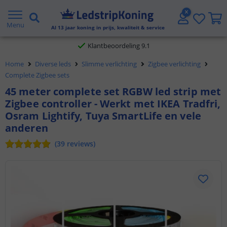
Gratis verzending vanaf € 20,- NL en BE
Menu
Al
13
jaar koning in prijs, kwaliteit & service
Klantbeoordeling 9.1
Home
Diverse leds
Slimme verlichting
Zigbee verlichting
Voor 23:45 uur besteld,
morgen in huis
Complete Zigbee sets
45 meter complete set RGBW led strip met
Zigbee controller - Werkt met IKEA Tradfri,
Osram Lightify, Tuya SmartLife en vele
anderen
(
39
reviews
)