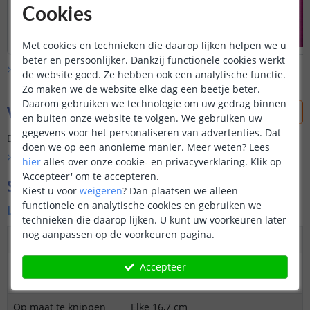
Cookies
Met cookies en technieken die daarop lijken helpen we u
beter en persoonlijker. Dankzij functionele cookies werkt
Bekijk alle
klantfoto’s
de website goed. Ze hebben ook een analytische functie.
Zo maken we de website elke dag een beetje beter.
Daarom gebruiken we technologie om uw gedrag binnen
Vraag & antwoord
en buiten onze website te volgen. We gebruiken uw
gegevens voor het personaliseren van advertenties. Dat
Er is nog geen vraag gesteld over dit product.
doen we op een anonieme manier.
Meer weten?
Lees
Bekijk alle
Vraag & antwoord
hier
alles over onze cookie- en privacyverklaring. Klik op
'Accepteer' om te accepteren.
Specificaties
Kiest u voor
weigeren
?
Dan plaatsen we alleen
functionele en analytische cookies en gebruiken we
Ledstrip
technieken die daarop lijken. U kunt uw voorkeuren later
nog aanpassen op de voorkeuren pagina.
Dimbaar
Ja
3M plakstrip over
Ja
Accepteer
gehele lengte
Op maat te knippen
Elke 16,7 cm