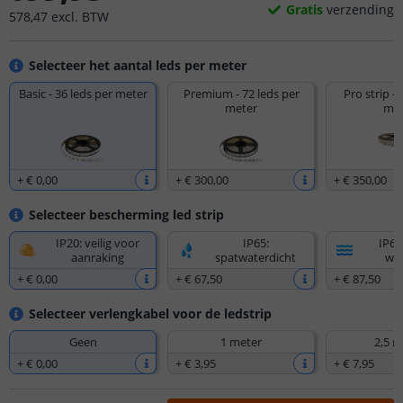
Gratis
verzending
578
,
47
excl.
BTW
Selecteer het aantal leds per meter
Basic - 36 leds per meter
Premium - 72 leds per
Pro strip - 
meter
met
+
€ 0
,
00
+
€ 300
,
00
+
€ 350
,
00
Selecteer bescherming led strip
IP20: veilig voor
IP65:
IP67
aanraking
spatwaterdicht
wat
+
€ 0
,
00
+
€ 67
,
50
+
€ 87
,
50
Selecteer verlengkabel voor de ledstrip
Geen
1 meter
2,5 m
+
€ 0
,
00
+
€ 3
,
95
+
€ 7
,
95