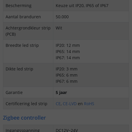
Bescherming
Keuze uit IP20, IP65 of IP67
Aantal branduren
50.000
Achtergrondkleur strip
Wit
(PCB)
Breedte led strip
IP20: 12 mm
IP65: 14 mm
IP67: 14 mm
Dikte led strip
IP20: 3 mm
IP65: 6 mm
IP67: 6 mm
Garantie
5 jaar
Certificering led strip
CE
,
CE-LVD
en
RoHS
Zigbee controller
Ingangsspanning
DC12V~24V