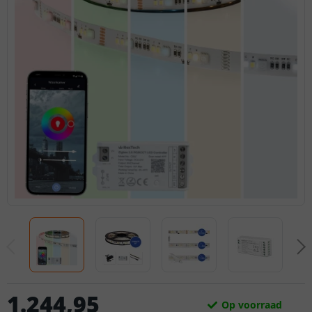
1.244
,
95
Op voorraad