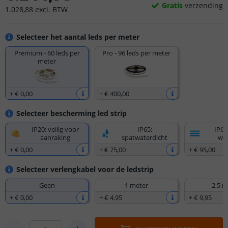
Gratis
verzending
1.028
,
88
excl.
BTW
Selecteer het aantal leds per meter
Premium - 60 leds per
Pro - 96 leds per meter
meter
+
€ 0
,
00
+
€ 400
,
00
Selecteer bescherming led strip
IP20: veilig voor
IP65:
IP67
aanraking
spatwaterdicht
wat
+
€ 0
,
00
+
€ 75
,
00
+
€ 95
,
00
Selecteer verlengkabel voor de ledstrip
Geen
1 meter
2,5 m
+
€ 0
,
00
+
€ 4
,
95
+
€ 9
,
95