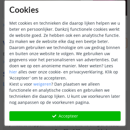
Cookies
Met cookies en technieken die daarop lijken helpen we u
Bekijk alle
klantfoto’s
beter en persoonlijker. Dankzij functionele cookies werkt
de website goed. Ze hebben ook een analytische functie.
Zo maken we de website elke dag een beetje beter.
Vraag & antwoord
Daarom gebruiken we technologie om uw gedrag binnen
en buiten onze website te volgen. We gebruiken uw
Er is nog geen vraag gesteld over dit product.
gegevens voor het personaliseren van advertenties. Dat
Bekijk alle
Vraag & antwoord
doen we op een anonieme manier.
Meer weten?
Lees
hier
alles over onze cookie- en privacyverklaring. Klik op
Specificaties
'Accepteer' om te accepteren.
Ledstrip
Kiest u voor
weigeren
?
Dan plaatsen we alleen
functionele en analytische cookies en gebruiken we
technieken die daarop lijken. U kunt uw voorkeuren later
Dimbaar
Ja
nog aanpassen op de voorkeuren pagina.
3M plakstrip over
Ja
gehele lengte
Accepteer
Op maat te knippen
Premium: Elke 10 cm (per 6 leds)