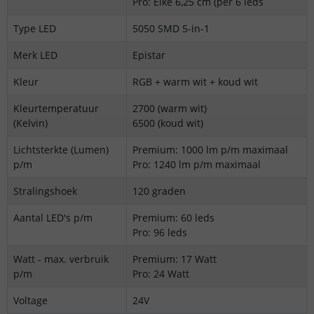
Pro: Elke 6,25 cm (per 6 leds
Type LED
5050 SMD 5-in-1
Merk LED
Epistar
Kleur
RGB + warm wit + koud wit
Kleurtemperatuur
2700 (warm wit)
(Kelvin)
6500 (koud wit)
Lichtsterkte (Lumen)
Premium: 1000 lm p/m maximaal
p/m
Pro: 1240 lm p/m maximaal
Stralingshoek
120 graden
Aantal LED's p/m
Premium: 60 leds
Pro: 96 leds
Watt - max. verbruik
Premium: 17 Watt
p/m
Pro: 24 Watt
Voltage
24V