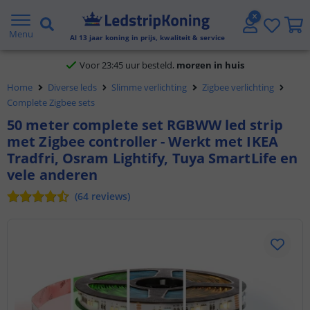
Klantbeoordeling 9.1
Menu
Al
13
jaar koning in prijs, kwaliteit & service
Voor 23:45 uur besteld,
morgen in huis
Home
Diverse leds
Slimme verlichting
Zigbee verlichting
Complete Zigbee sets
50 meter complete set RGBWW led strip
met Zigbee controller - Werkt met IKEA
Tradfri, Osram Lightify, Tuya SmartLife en
vele anderen
(
64
reviews
)