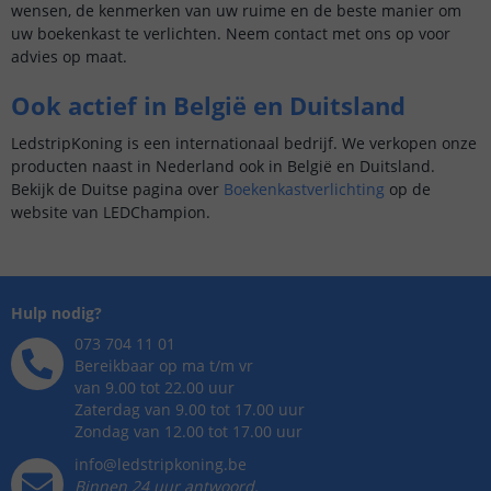
wensen, de kenmerken van uw ruime en de beste manier om
uw boekenkast te verlichten. Neem contact met ons op voor
advies op maat.
Ook actief in België en Duitsland
LedstripKoning is een internationaal bedrijf. We verkopen onze
producten naast in Nederland ook in België en Duitsland.
Bekijk de Duitse pagina over
Boekenkastverlichting
op de
website van LEDChampion.
Hulp nodig?
073 704 11 01
Bereikbaar op ma t/m vr
van 9.00 tot 22.00 uur
Zaterdag van 9.00 tot 17.00 uur
Zondag van 12.00 tot 17.00 uur
info@ledstripkoning.be
Binnen 24 uur antwoord,