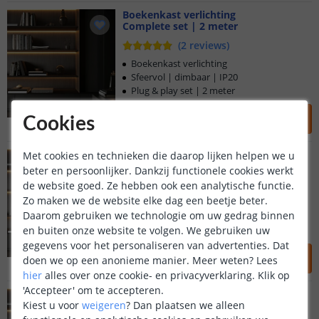
Boekenkast verlichting
Complete set | 2 meter
(
2
reviews
)
Boekenkast verlichting
Sfeervol | dimbaar | IP20
Plug & play set | 2 meter
39
,
95
Cookies
OP VOORRAAD
Boekenkast verlichting
Met cookies en technieken die daarop lijken helpen we u
Complete set | 3 meter
beter en persoonlijker. Dankzij functionele cookies werkt
(
2
reviews
)
de website goed. Ze hebben ook een analytische functie.
Zo maken we de website elke dag een beetje beter.
Boekenkast verlichting
Daarom gebruiken we technologie om uw gedrag binnen
Sfeervol | dimbaar | IP20
en buiten onze website te volgen. We gebruiken uw
Plug & play set | 3 meter
gegevens voor het personaliseren van advertenties. Dat
44
,
95
doen we op een anonieme manier.
Meer weten?
Lees
OP VOORRAAD
hier
alles over onze cookie- en privacyverklaring. Klik op
'Accepteer' om te accepteren.
Boekenkast verlichting
Kiest u voor
weigeren
?
Dan plaatsen we alleen
Complete set | 4 meter