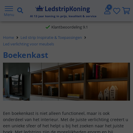
Gratis verzending vanaf € 20,- NL en BE
Menu
Al
13
jaar koning in prijs, kwaliteit & service
Klantbeoordeling 9.1
Home
Led strip Inspiratie & Toepassingen
Voor 23:45 uur besteld,
morgen in huis
Led verlichting voor meubels
Boekenkast
Een boekenkast is niet alleen functioneel, maar is ook
onderdeel van het interieur. Met de juiste verlichting creëert u
een unieke sfeer of het helpt u bij het zoeken naar het juiste
boek. Met ledstrips zijn de mogelijkheden enorm en bij