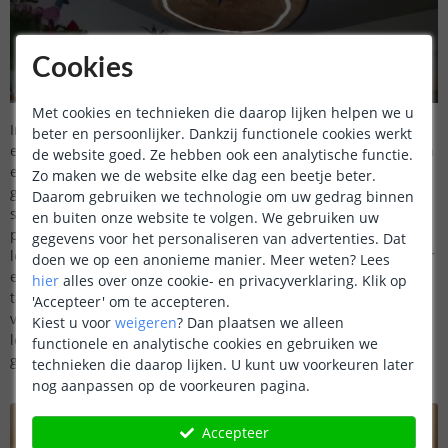
Cookies
Met cookies en technieken die daarop lijken helpen we u
Indien uw eettafel niet langwerpig is en u op zoek bent naar
beter en persoonlijker. Dankzij functionele cookies werkt
een passende oplossing voor een ronde eettafel, overweeg dan
de website goed. Ze hebben ook een analytische functie.
een alternatieve optie zoals getoond aan de rechterzijde. In dit
Zo maken we de website elke dag een beetje beter.
geval is gekozen voor een rond ontwerp waarin de ledstrip
Daarom gebruiken we technologie om uw gedrag binnen
subtiel is geïntegreerd. Deze keuze biedt niet alleen een
en buiten onze website te volgen. We gebruiken uw
passende oplossing, maar benut ook de voordelen van de
gegevens voor het personaliseren van advertenties. Dat
ledverlichting op een andere manier. De ronde vorm zorgt voor
doen we op een anonieme manier.
Meer weten?
Lees
een gelijkmatige verspreiding van het licht, waardoor de hele
hier
alles over onze cookie- en privacyverklaring. Klik op
tafel op een gebalanceerde wijze wordt verlicht. Deze keuze
'Accepteer' om te accepteren.
voor een rond tafelontwerp toont de veelzijdigheid van
Kiest u voor
weigeren
?
Dan plaatsen we alleen
ledstrips, waardoor u flexibel bent in het creëren van de
functionele en analytische cookies en gebruiken we
gewenste sfeer in verschillende ruimtes.
technieken die daarop lijken. U kunt uw voorkeuren later
nog aanpassen op de voorkeuren pagina.
Accepteer