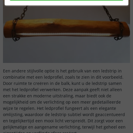
Een andere stijlvolle optie is het gebruik van een ledstrip in
combinatie met een ledprofiel, zoals te zien in dit voorbeeld.
Door ruimte te creëren in de balk, kunt u de ledstrip samen
met het ledprofiel verwerken. Deze aanpak geeft niet alleen
een strakke en moderne uitstraling, maar biedt ook de
mogelijkheid om de verlichting op een meer gedetailleerde
wijze te regelen. Het ledprofiel fungeert als een elegante
omlijsting, waardoor de ledstrip subtiel wordt geaccentueerd
en tegelijkertijd een mooi licht verspreidt. Dit zorgt voor een
gelijkmatige en aangename verlichting, terwijl het geheel een