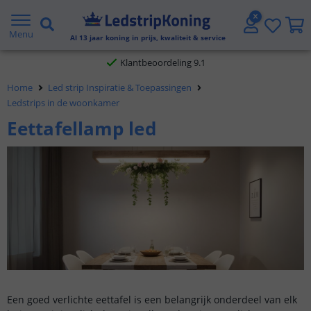
Gratis verzending vanaf € 20,- NL en BE
Menu
Al
13
jaar koning in prijs, kwaliteit & service
Klantbeoordeling 9.1
Home
Led strip Inspiratie & Toepassingen
Voor 23:45 uur besteld,
morgen in huis
Ledstrips in de woonkamer
Eettafellamp led
Een goed verlichte eettafel is een belangrijk onderdeel van elk