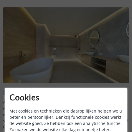
De waterdichtheid van de led strips
Cookies
Als u de led strips in vochtige omgevingen zoals de badkamer
wilt plaatsen, zorg er dan voor dat u waterbestendige of
Met cookies en technieken die daarop lijken helpen we u
waterdichte strips kiest om veiligheidsrisico's te vermijden. Dit
beter en persoonlijker. Dankzij functionele cookies werkt
staat aangegeven op onze website met een IP-waarde van 65 of
de website goed. Ze hebben ook een analytische functie.
67.
Zo maken we de website elke dag een beetje beter.