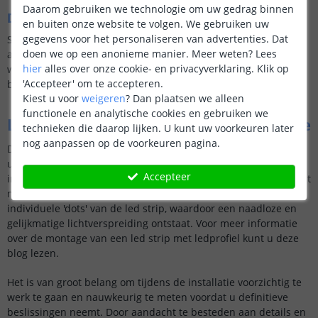
Daarom gebruiken we technologie om uw gedrag binnen
De bediening van de led strips
en buiten onze website te volgen. We gebruiken uw
gegevens voor het personaliseren van advertenties. Dat
Sommige led strips kunnen worden bediend met
doen we op een anonieme manier.
Meer weten?
Lees
afstandsbedieningen, smartphone-apps of bijvoorbeeld met
hier
alles over onze cookie- en privacyverklaring. Klik op
wandbediening. Denk na over hoe en of u de verlichting wilt
'Accepteer' om te accepteren.
bedienen.
Kiest u voor
weigeren
?
Dan plaatsen we alleen
functionele en analytische cookies en gebruiken we
Led strips in het plafond: De installatie
technieken die daarop lijken. U kunt uw voorkeuren later
nog aanpassen op de voorkeuren pagina.
De installatie van led strips kan een prachtige manier zijn om
uw ruimte te verlichten en te transformeren. Voor led strip
Accepteer
installatie op het plafond raden wij een ledprofiel aan. Dit biedt
meerdere voordelen, waaronder het verbergen van de
individuele 'dots' van de led strip, waardoor een naadloze en
gelijkmatige lichtverspreiding ontstaat. Voor meer informatie
over de montage van een led strip met ledprofiel kunt u deze
blog lezen.
Het is van groot belang om tijdens de installatie voorzichtig te
werk te gaan en nauwkeurig te meten voordat u definitieve
beslissingen neemt. Door aandacht te besteden aan details en