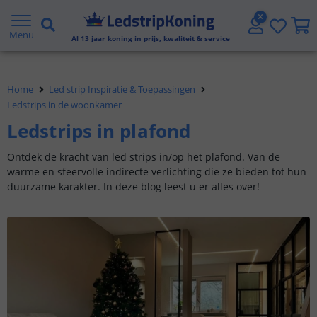
Gratis verzending vanaf € 20,- NL en BE
Menu
Al
13
jaar koning in prijs, kwaliteit & service
Klantbeoordeling 9.1
Home
Led strip Inspiratie & Toepassingen
Voor 23:45 uur besteld,
morgen in huis
Ledstrips in de woonkamer
Ledstrips in plafond
Ontdek de kracht van led strips in/op het plafond. Van de
warme en sfeervolle indirecte verlichting die ze bieden tot hun
duurzame karakter. In deze blog leest u er alles over!