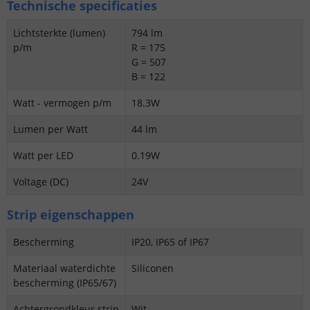
Technische specificaties
Lichtsterkte (lumen)
794 lm
p/m
R = 175
G = 507
B = 122
Watt - vermogen p/m
18.3W
Lumen per Watt
44 lm
Watt per LED
0.19W
Voltage (DC)
24V
Strip eigenschappen
Bescherming
IP20, IP65 of IP67
Materiaal waterdichte
Siliconen
bescherming (IP65/67)
Achtergrondkleur strip
Wit