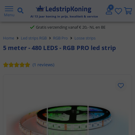
5 jaar garantie
Menu
Al
13
jaar koning in prijs, kwaliteit & service
Gratis verzending vanaf € 20,- NL en BE
Home
Led strips RGB
RGB Pro
Losse strips
Klantbeoordeling 9.1
5 meter - 480 LEDS - RGB PRO led strip
Voor 23:45 uur besteld,
morgen in huis
(
1
reviews
)