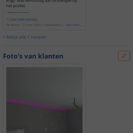
krijgt. Was eenvoudig aan te brengen op
het profiel.
Lees hele review
De Boeck
|
23 mei 2020
|
Gebaseerd op
lees meer
...
de
'
4 meter - 384 LEDS - RGB PRO led stri
p
'
Bekijk alle
1
reviews
Foto's van klanten