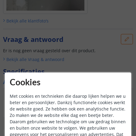
Bekijk alle
klantfoto’s
Vraag & antwoord
Er is nog geen vraag gesteld over dit product.
Bekijk alle
Vraag & antwoord
Specificaties
Cookies
Algemene kenmerken
Dimbaar
Ja
Met cookies en technieken die daarop lijken helpen we u
beter en persoonlijker. Dankzij functionele cookies werkt
3M plakstrip over de
Ja
de website goed. Ze hebben ook een analytische functie.
gehele lengte
Zo maken we de website elke dag een beetje beter.
Daarom gebruiken we technologie om uw gedrag binnen
Garantie
5 jaar
en buiten onze website te volgen. We gebruiken uw
gegevens voor het personaliseren van advertenties. Dat
Op maat te knippen
24V: elke 6,25 cm