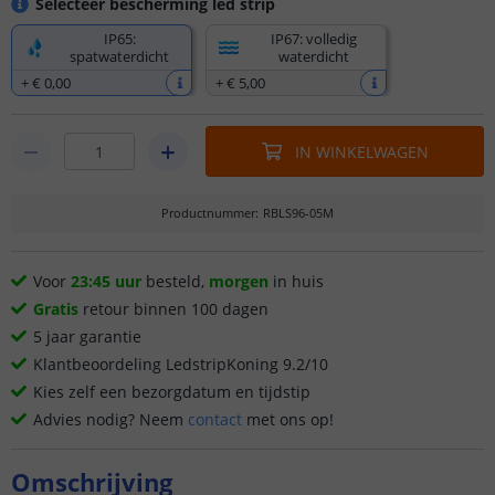
Selecteer bescherming led strip
IP65:
IP67: volledig
spatwaterdicht
waterdicht
+
€ 0
,
00
+
€ 5
,
00
IN WINKELWAGEN
Productnummer
:
RBLS96-05M
Voor
23:45 uur
besteld,
morgen
in huis
Gratis
retour binnen 100 dagen
5 jaar garantie
Klantbeoordeling LedstripKoning 9.2/10
Kies zelf een bezorgdatum en tijdstip
Advies nodig? Neem
contact
met ons op!
Omschrijving