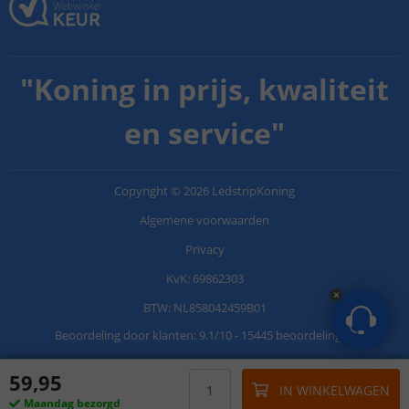
"
Koning in prijs, kwaliteit
en service
"
Copyright
©
2026
LedstripKoning
Algemene voorwaarden
Privacy
KvK: 69862303
BTW: NL858042459B01
Beoordeling door klanten:
9.1
/
10
-
15445 beoordelingen
59
,
95
IN WINKELWAGEN
Maandag bezorgd