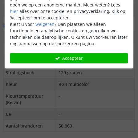
doen we op een anonieme manier.
Meer weten?
Lees
Datasheet
Download
hier
alles over onze cookie- en privacyverklaring. Klik op
'Accepteer' om te accepteren.
Kiest u voor
weigeren
?
Dan plaatsen we alleen
LED's en licht
functionele en analytische cookies en gebruiken we
technieken die daarop lijken. U kunt uw voorkeuren later
Aantal LED's p/m
96
nog aanpassen op de voorkeuren pagina.
Type LED
5050 SMD
Accepteer
Merk LED
Epistar
Stralingshoek
120 graden
Kleur
RGB multicolor
Kleurtemperatuur
-
(Kelvin)
CRI
-
Aantal branduren
50.000