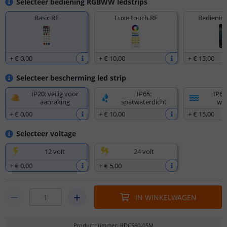
Selecteer bediening RGBWW ledstrips
Basic RF
Luxe touch RF
Bediening
+
€ 0
,
00
+
€ 10
,
00
+
€ 15
,
00
Selecteer bescherming led strip
IP20: veilig voor
IP65:
IP67
aanraking
spatwaterdicht
wat
+
€ 0
,
00
+
€ 10
,
00
+
€ 15
,
00
Selecteer voltage
12 volt
24 volt
+
€ 0
,
00
+
€ 5
,
00
IN WINKELWAGEN
Productnummer
:
RDCS60-05M