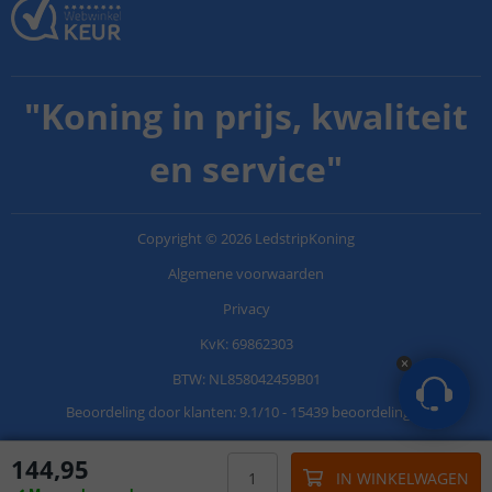
"
Koning in prijs, kwaliteit
en service
"
Copyright
©
2026
LedstripKoning
Algemene voorwaarden
Privacy
KvK: 69862303
BTW: NL858042459B01
Beoordeling door klanten:
9.1
/
10
-
15439 beoordelingen
144
,
95
IN WINKELWAGEN