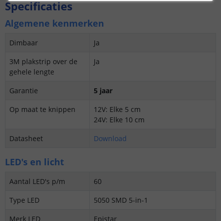
Specificaties
Algemene kenmerken
Dimbaar
Ja
3M plakstrip over de
Ja
gehele lengte
Garantie
5 jaar
Op maat te knippen
12V: Elke 5 cm
24V: Elke 10 cm
Datasheet
Download
LED's en licht
Aantal LED's p/m
60
Type LED
5050 SMD 5-in-1
Merk LED
Epistar