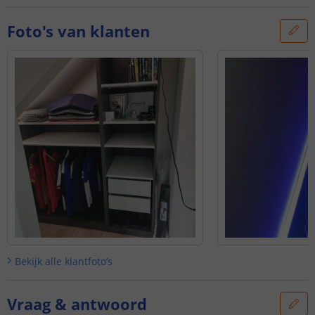
Foto's van klanten
Bekijk alle
klantfoto’s
Vraag & antwoord