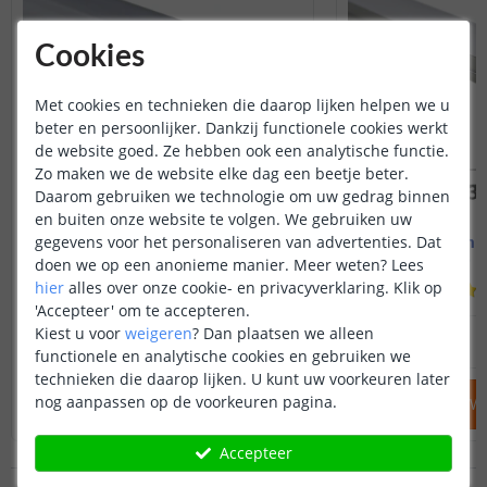
Cookies
Met cookies en technieken die daarop lijken helpen we u
beter en persoonlijker. Dankzij functionele cookies werkt
de website goed. Ze hebben ook een analytische functie.
Zo maken we de website elke dag een beetje beter.
Daarom gebruiken we technologie om uw gedrag binnen
en buiten onze website te volgen. We gebruiken uw
gegevens voor het personaliseren van advertenties. Dat
Led strip profiel breed
1M - compl
19 mm - compleet 1M
Opbouw - br
doen we op een anonieme manier.
Meer weten?
Lees
hier
alles over onze cookie- en privacyverklaring. Klik op
(
8
reviews
)
'Accepteer' om te accepteren.
Kiest u voor
weigeren
?
Dan plaatsen we alleen
14
,
95
OP VOORRAAD
OP VOORRAAD
functionele en analytische cookies en gebruiken we
technieken die daarop lijken. U kunt uw voorkeuren later
nog aanpassen op de voorkeuren pagina.
IN WINKELWAGEN
IN WINKELW
Accepteer