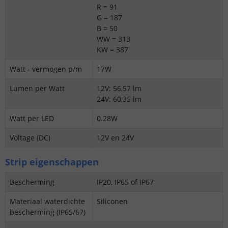
R = 91
G = 187
B = 50
WW = 313
KW = 387
Watt - vermogen p/m
17W
Lumen per Watt
12V: 56,57 lm
24V: 60,35 lm
Watt per LED
0.28W
Voltage (DC)
12V en 24V
Strip eigenschappen
Bescherming
IP20, IP65 of IP67
Materiaal waterdichte
Siliconen
bescherming (IP65/67)