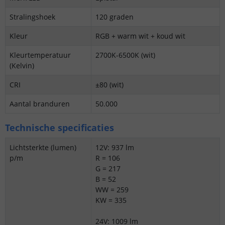
Stralingshoek
120 graden
Kleur
RGB + warm wit + koud wit
Kleurtemperatuur
2700K-6500K (wit)
(Kelvin)
CRI
±80 (wit)
Aantal branduren
50.000
Technische specificaties
Lichtsterkte (lumen)
12V: 937 lm
p/m
R = 106
G = 217
B = 52
WW = 259
KW = 335
24V: 1009 lm