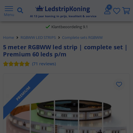
Gratis verzending vanaf € 20,- NL en BE
Menu
Al
13
jaar koning in prijs, kwaliteit & service
Klantbeoordeling 9.1
Voor 23:45 uur besteld,
morgen in huis
Home
RGBWW LED STRIPS
Complete sets RGBWW
5 meter RGBWW led strip | complete set |
Premium 60 leds p/m
(
71
reviews
)
PREMIUM