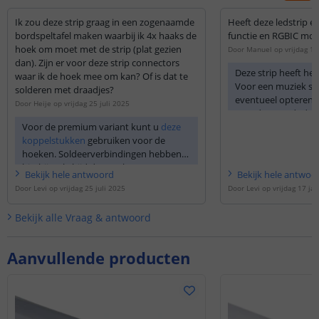
Ik zou deze strip graag in een zogenaamde
Heeft deze ledstrip e
bordspeltafel maken waarbij ik 4x haaks de
functie en RGBIC mog
hoek om moet met de strip (plat gezien
Door
Manuel
op
vrijdag 17
dan). Zijn er voor deze strip connectors
Deze strip heeft hel
waar ik de hoek mee om kan? Of is dat te
Voor een muziek syn
solderen met draadjes?
eventueel opteren v
Door
Heije
op
vrijdag 25 juli 2025
app, dan wordt de 
Voor de premium variant kunt u
deze
telefoon gebruikt o
koppelstukken
gebruiken voor de
synchroniseren. Vo
hoeken. Soldeerverbindingen hebben
gebruik maken van
hierbij wel altijd de voorkeur.
strips
.
Bekijk
hele
antwoord
Bekijk
hele
antwoo
Door
Levi
op
vrijdag 25 juli 2025
Door
Levi
op
vrijdag 17 ja
Bekijk alle
Vraag & antwoord
Aanvullende producten