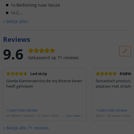
1x Bediening naar keuze
1x C...
Bekijk alle
s
Reviews
9.6
Gebaseerd op
71
reviews
Led strip
RGBWW 
Goede klantenservice die mij diverse keren
fantastisch product, 
heeft geholpen
plaatsen met striphou
Lees hele review
Lees hele review
jan Willem Tolhoek
|
17 maart 2026
|
Ge
lees meer
...
Geert
|
26 januari 2026
|
baseerd op de
'
10 meter RGBWW led stri
de
'
5 meter RGBWW led str
p | complete set | Premium 60 leds p/m
'
set | Premium 60 leds p/
Bekijk alle
71
reviews