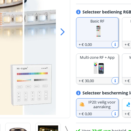
Selecteer bediening RG
Basic RF
+
€ 0
,
00
+
€
Multi-zone RF + App
+
€ 30
,
00
+
€
Selecteer bescherming l
IP20: veilig voor
aanraking
+
€ 0
,
00
+
€
Voor
23:45 uur
besteld,