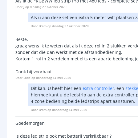
Als ik de "RGBWW led strip Pro met 480 leds - complete set"
Door
J
op
dinsdag 27 oktober 2020
Als u aan deze set een extra 5 meter wilt plaatsen 
Door
Bram
op
dinsdag 27 oktober 2020
Beste,
graag wens ik te weten dat als ik deze rol in 2 stukken ve
zonder dat die dan werkt met de afstandbediening.
Kortom 1 rol in 2 verdelen met elks een aparte bediening (o
Dank bij voorbaat
Door
Lode
op
donderdag 14 mei 2020
Dit kan. U heeft hier een
extra controller
, een
stekk
hiermee kunt u de ledstrip aan de extra controller 
4-zone bediening beide ledstrips apart aansturen.
Door
Bram
op
donderdag 14 mei 2020
Goedemorgen
Is deze led strip ook met batterij verkrijgbaar ?