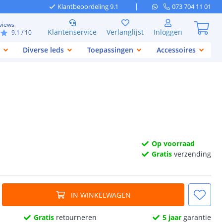
Klantbeoordeling 9.1
073 704 11 01
views
Klantenservice
Verlanglijst
Inloggen
9.1
/ 10
Diverse leds
Toepassingen
Accessoires
Op voorraad
Gratis
verzending
IN WINKELWAGEN
Gratis
retourneren
5 jaar
garantie