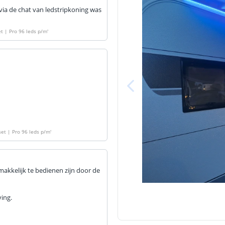
Materiaal wate
via de chat van ledstripkoning was
bescherming (I
t | Pro 96 leds p/m
'
Achtergrondkle
Plakstrip
Breedte led st
Dikte led strip
et | Pro 96 leds p/m
'
makkelijk te bedienen zijn door de
Aansluiting be
Aansluiting ei
ing.