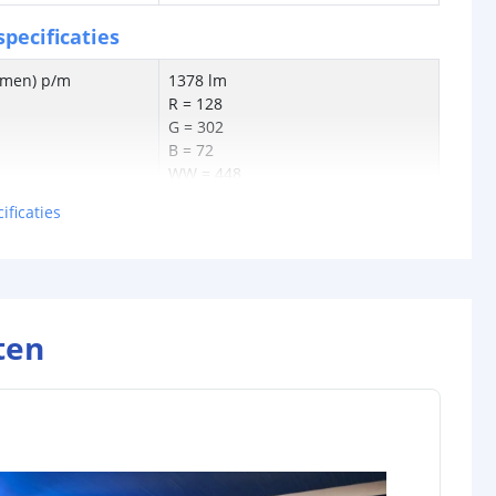
pecificaties
lumen) p/m
1378 lm
R = 128
G = 302
B = 72
WW = 448
KW = 516
ificaties
en p/m
21W
tt
65 lm
0.22W
ten
24V
schappen
IP20, IP65 of IP67