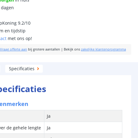
0 dagen
ipKoning 9.2/10
m en tijdstip
tact
met ons op!
Vraag offerte aan
bij grotere aantallen
|
Bekijk ons
zakelijke klantenprogramma
Specificaties
pecificaties
kenmerken
Ja
ver de gehele lengte
Ja