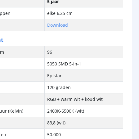
5 jaar
ippen
elke 6,25 cm
Download
ht
/m
96
5050 SMD 5-in-1
Epistar
120 graden
RGB + warm wit + koud wit
ur (Kelvin)
2400K-6500K (wit)
83,8 (wit)
ren
50.000