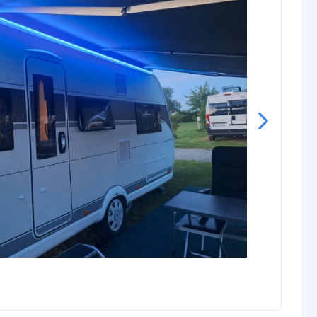
rdichte
Siliconen
P65/67)
ur strip (PCB)
Wit
IP20: 3M 300LSE
IP65: 3M VHB
IP67: 3M VHB
rip
IP20: 12 mm
IP65: 14 mm
IP67: 14 mm
IP20: 1,9 mm
IP65: 5,63 mm
IP67: 5,63 mm
gin
6-pins stekker type vrouw+man
nde
6-pins stekker type vrouw