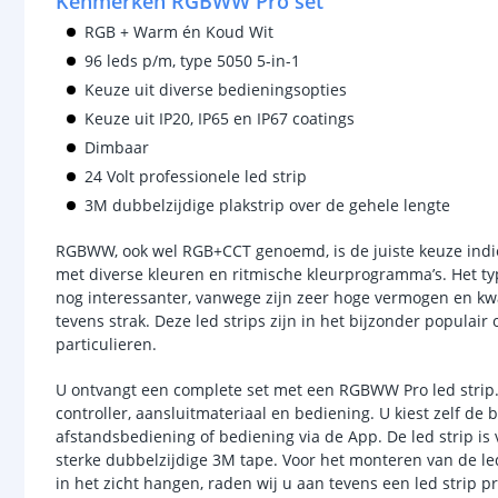
Kenmerken RGBWW Pro set
RGB + Warm én Koud Wit
96 leds p/m, type 5050 5-in-1
Keuze uit diverse bedieningsopties
Keuze uit IP20, IP65 en IP67 coatings
Dimbaar
24 Volt professionele led strip
3M dubbelzijdige plakstrip over de gehele lengte
RGBWW, ook wel RGB+CCT genoemd, is de juiste keuze indien
met diverse kleuren en ritmische kleurprogramma’s. Het 
nog interessanter, vanwege zijn zeer hoge vermogen en kwal
tevens strak. Deze led strips zijn in het bijzonder populair
particulieren.
U ontvangt een complete set met een RGBWW Pro led strip.
controller, aansluitmateriaal en bediening. U kiest zelf d
afstandsbediening of bediening via de App. De led strip is
sterke dubbelzijdige 3M tape. Voor het monteren van de le
in het zicht hangen, raden wij u aan tevens een led strip p