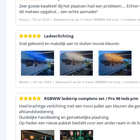
Zeer goede kwaliteit! Bij het plaatsen had een probleem…. Echter 
dit meteen opgelost… een echte aanrader!
Kenny
|
18 juli 2026
|
Gebaseerd op de
'
2 meter RGBWW led strip | complete se
Ledverlichting
Snel geleverd en makelijk aan te sluiten mooie kleuren
Maikel
|
24 mei 2026
|
Gebaseerd op de
'
4 meter RGBWW led strip | complete s
RGBWW ledstrip complete set / Pro 96 leds p/m
Heel krachtige verlichting met een mooi pallet aan kleuren die ge
afstandsbediening.
Duidelijke handleiding en gemakkelijke plaatsing.
Op heden een nieuw pakket besteld voor een ander raam in de liv