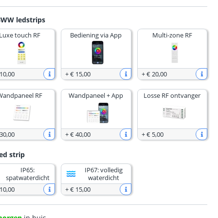
BWW ledstrips
Luxe touch RF
Bediening via App
Multi-zone RF
 10
,
00
+
€ 15
,
00
+
€ 20
,
00
Wandpaneel RF
Wandpaneel + App
Losse RF ontvanger
 30
,
00
+
€ 40
,
00
+
€ 5
,
00
ed strip
IP65:
IP67: volledig
spatwaterdicht
waterdicht
 10
,
00
+
€ 15
,
00
morgen
in huis