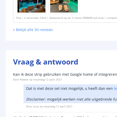
Filip
|
6 december 2024
|
Gebaseerd op de
'
3 meter RGBWW led strip | complet
Bekijk alle
50
reviews
Vraag & antwoord
Kan ik deze strip gebruiken met Google home of integreren 
Door
Robbie
op
maandag 12 april 2021
Dat is met deze set niet mogelijk, u heeft dan een
l
Disclaimer: mogelijk werken niet alle uitgebreide f
Door
Lizzy
op
maandag 12 april 2021