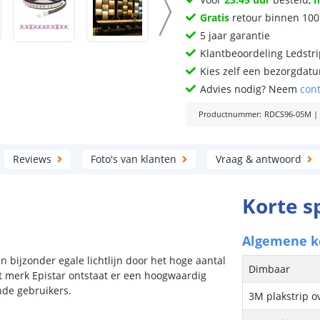
Gratis
retour binnen 10
5 jaar garantie
Klantbeoordeling Ledstr
Kies zelf een bezorgdatu
Advies nodig? Neem
con
Productnummer
:
RDCS96-05M
|
Reviews
Foto's van klanten
Vraag & antwoord
Korte s
Algemene 
bijzonder egale lichtlijn door het hoge aantal
Dimbaar
et merk Epistar ontstaat er een hoogwaardig
ende gebruikers.
3M plakstrip o