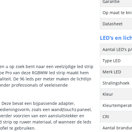
Garantie
Op maat te kn
Datasheet
LED's en lic
Aantal LED's p
Type LED
 u op zoek bent naar een veelzijdige led strip
Merk LED
type Pro van deze RGBWW led strip maakt hem
iteit. De 96 leds per meter maken de lichtlijn
Stralingshoek
 onder professionals of veeleisende
Kleur
 Deze bevat een bijpassende adapter,
Kleurtemperatu
e bedieningsvorm, zoals een wand(touch)-paneel,
 verder voorzien van een aansluitstekker en
CRI
d strip op ruwer materiaal, of wanneer de leds
Aantal brandu
rofiel te gebruiken.