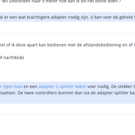
 wil uitbreiden naar 9 meter hoe kan ik dit het beste doen ?
zal er een wat krachtigere adapter nodig zijn. U kan voor de gehele
rdeel of ik deze apart kan bedienen met de afstandsbediening en of 
f nachtklok)
er type man
en een
adapter 2-splitter kabel
voor nodig. De stekker 
plaatsen. De twee controllers kunnen dan via de adapter splitter 