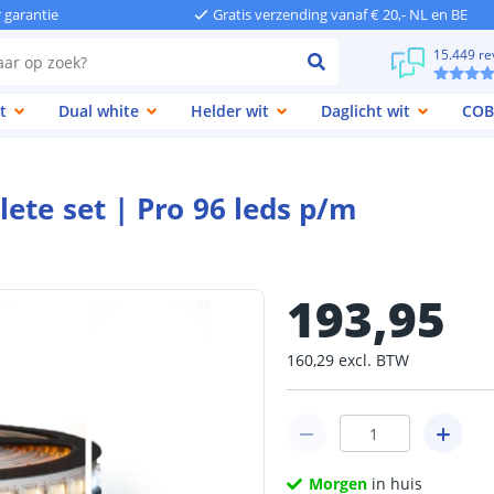
r garantie
Gratis verzending vanaf € 20,- NL en BE
15.449 re
t
Dual white
Helder wit
Daglicht wit
COB
ete set | Pro 96 leds p/m
193
,
95
160
,
29
excl.
BTW
Morgen
in huis