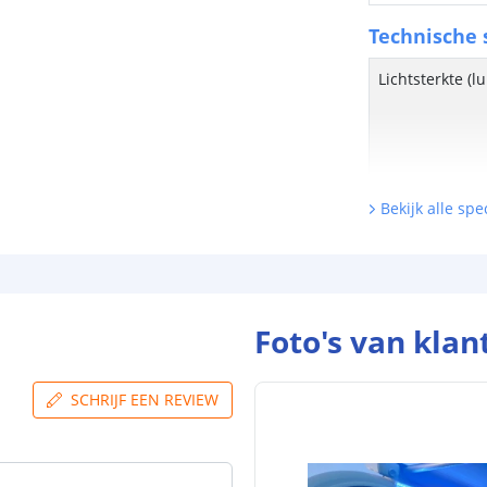
Technische s
Lichtsterkte (
Bekijk alle spec
Watt - vermog
Lumen per Wa
Watt per LED
Foto's van klan
Voltage (DC)
SCHRIJF EEN REVIEW
Strip eigen
Bescherming