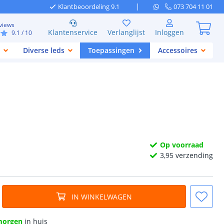
Klantbeoordeling 9.1
073 704 11 01
views
Klantenservice
Verlanglijst
Inloggen
9.1
/ 10
Diverse leds
Toepassingen
Accessoires
Op voorraad
3,
95
verzending
IN WINKELWAGEN
morgen
in huis