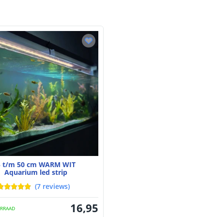
5 t/m 50 cm WARM WIT
Aquarium led strip
(
7
reviews
)
16
,
95
RRAAD