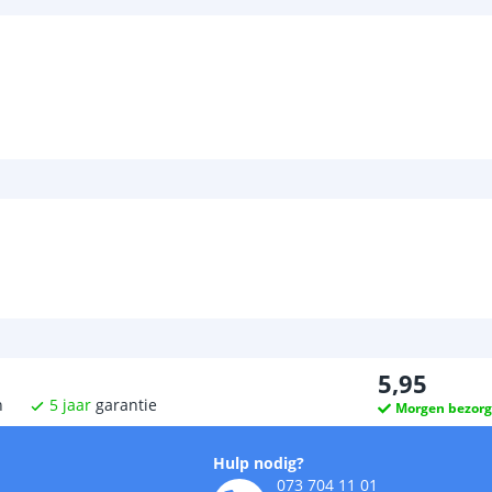
5
,
95
n
5
jaar
garantie
Morgen bezor
Hulp nodig?
073 704 11 01