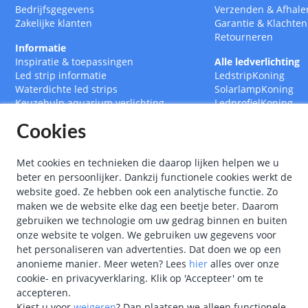
Bedrijfsgegevens
Verzenden
&
Afhale
Zakelijke klanten
Garantie
&
Klachten
Retourneren
Informatie
Inspiratie & toepassingen
Alle ledverlichting
Led strip informatie
LedstripKoning
Waterdichte led strips
SolarlampKoning
Keuzehulp aquarium verlichting
LedprofielKoning
Led strips op maat
BouwlampKoning
Cookies
RGB CCT Multicolor led strips
SmarthomeKoning
Led strip met afstandsbediening
Led drivers
Met cookies en technieken die daarop lijken helpen we u
Ledstrips 12 Volt
beter en persoonlijker. Dankzij functionele cookies werkt de
Ledstrips 24 Volt
website goed. Ze hebben ook een analytische functie. Zo
Ledstrip 5 meter
maken we de website elke dag een beetje beter. Daarom
Ledstrip 10 meter
gebruiken we technologie om uw gedrag binnen en buiten
onze website te volgen. We gebruiken uw gegevens voor
het personaliseren van advertenties. Dat doen we op een
anonieme manier.
Meer weten?
Lees
hier
alles over onze
cookie- en privacyverklaring. Klik op 'Accepteer' om te
accepteren.
Kiest u voor
weigeren
?
Dan plaatsen we alleen functionele