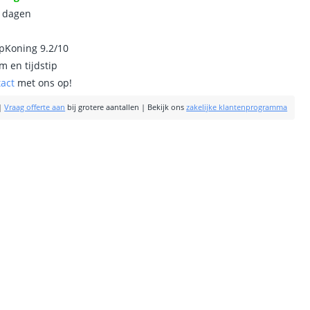
0 dagen
ipKoning 9.2/10
m en tijdstip
tact
met ons op!
|
Vraag offerte aan
bij grotere aantallen
|
Bekijk ons
zakelijke klantenprogramma