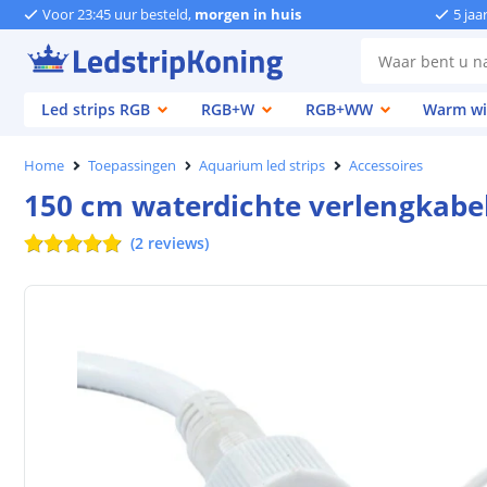
Voor 23:45 uur besteld,
morgen in huis
5 jaa
Led strips RGB
RGB+W
RGB+WW
Warm wi
Home
Toepassingen
Aquarium led strips
Accessoires
150 cm waterdichte verlengkabel
(
2
reviews
)