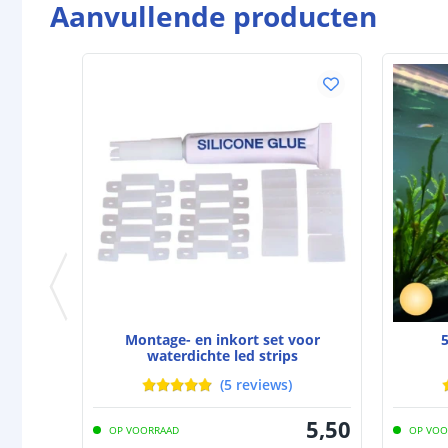
Aanvullende producten
Montage- en inkort set voor
waterdichte led strips
(
5
reviews
)
5
,
50
OP VOORRAAD
OP VOO