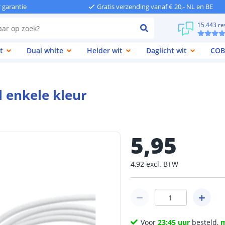
r garantie
Gratis verzending vanaf € 20,- NL en BE
15.443 re
t
Dual white
Helder wit
Daglicht wit
COB
 enkele kleur
5
,
95
4
,
92
excl.
BTW
Voor
23:45 uur
besteld,