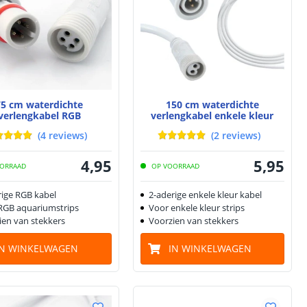
75 cm waterdichte
150 cm waterdichte
verlengkabel RGB
verlengkabel enkele kleur
(
4
reviews
)
(
2
reviews
)
4
,
95
5
,
95
ORRAAD
OP VOORRAAD
rige RGB kabel
2-aderige enkele kleur kabel
RGB aquariumstrips
Voor enkele kleur strips
ien van stekkers
Voorzien van stekkers
IN WINKELWAGEN
IN WINKELWAGEN