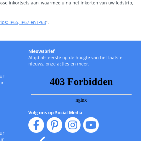
osse inkortsets aan, waarmee u na het inkorten van uw ledstrip,
ips: IP65, IP67 en IP68
”.
Nieuwsbrief
Altijd als eerste op de hoogte van het laatste
nieuws, onze acties en meer.
uur
ur
Volg ons op Social Media
uur
ur