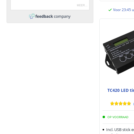
MEER
...
Voor 23:45 u
TC420 LED ti
OP VOORRAAD
Incl. USB stick 