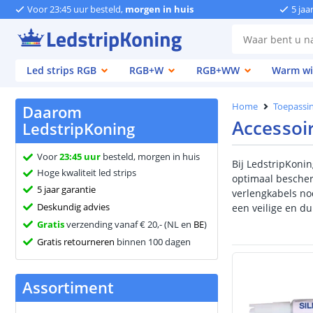
Voor 23:45 uur besteld,
morgen in huis
5 jaa
Led strips RGB
RGB+W
RGB+WW
Warm wi
Home
Toepassi
Daarom
Accessoi
LedstripKoning
Voor
23:45 uur
besteld, morgen in huis
Bij LedstripKoni
Hoge kwaliteit led strips
optimaal bescher
5 jaar garantie
verlengkabels nod
Deskundig advies
een veilige en du
Gratis
verzending vanaf € 20,- (NL en
BE
)
Gratis retourneren
binnen 100 dagen
Assortiment