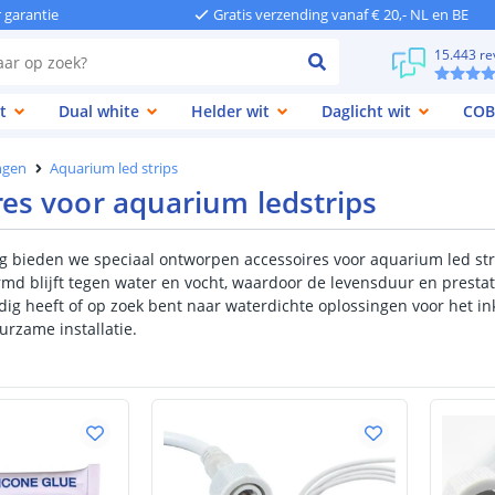
r garantie
Gratis verzending vanaf € 20,- NL en BE
15.443 re
t
Dual white
Helder wit
Daglicht wit
COB
ngen
Aquarium led strips
res voor aquarium ledstrips
ng bieden we speciaal ontworpen accessoires voor aquarium led stri
md blijft tegen water en vocht, waardoor de levensduur en presta
ig heeft of op zoek bent naar waterdichte oplossingen voor het ink
urzame installatie.