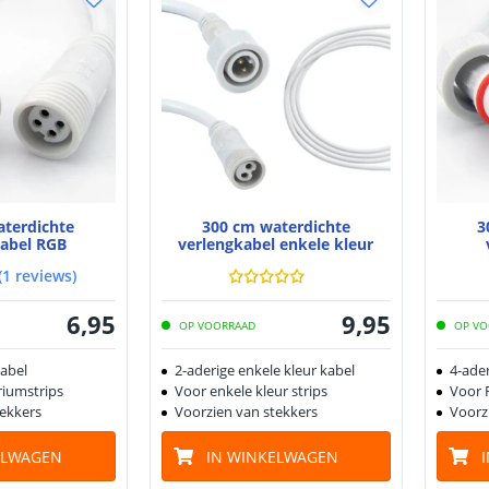
aterdichte
300 cm waterdichte
3
kabel RGB
verlengkabel enkele kleur
(
1
reviews
)
6
,
95
9
,
95
OP VOORRAAD
OP VO
kabel
2-aderige enkele kleur kabel
4-ade
iumstrips
Voor enkele kleur strips
Voor 
tekkers
Voorzien van stekkers
Voorz
ELWAGEN
IN WINKELWAGEN