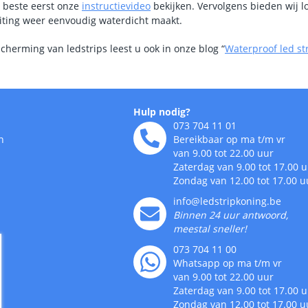
t beste eerst onze
instructievideo
bekijken. Vervolgens bieden wij l
iting weer eenvoudig waterdicht maakt.
herming van ledstrips leest u ook in onze blog “
Waterproof led str
Hulp nodig?
073 704 11 01
n
Bereikbaar op ma t/m vr
van 9.00 tot 22.00 uur
Zaterdag van 9.00 tot 17.00 
Zondag van 12.00 tot 17.00 u
info@ledstripkoning.be
Binnen 24 uur antwoord,
meestal sneller!
073 704 11 00
Whatsapp op ma t/m vr
van 9.00 tot 22.00 uur
Zaterdag van 9.00 tot 17.00 
Zondag van 12.00 tot 17.00 u