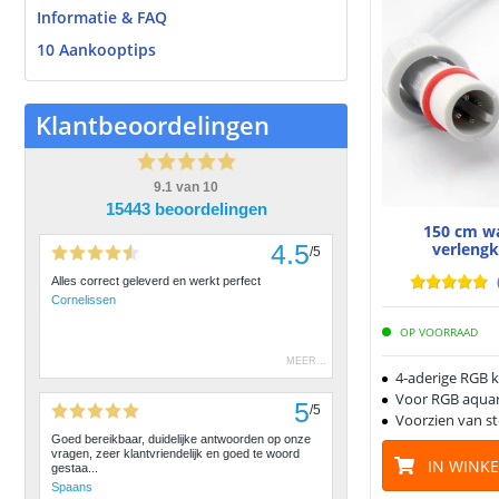
Informatie & FAQ
10 Aankooptips
Klantbeoordelingen
9.1
van
10
15443 beoordelingen
150 cm w
4.5
verleng
/
5
Alles correct geleverd en werkt perfect
Cornelissen
OP VOORRAAD
MEER
...
4-aderige RGB 
Voor RGB aquar
5
/
5
Voorzien van s
Goed bereikbaar, duidelijke antwoorden op onze
vragen, zeer klantvriendelijk en goed te woord
IN WINK
gestaa...
Spaans