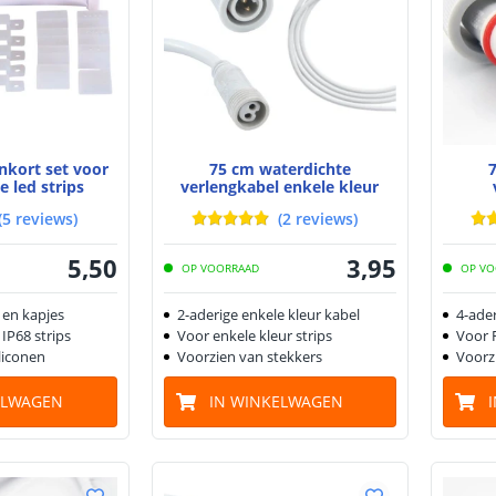
nkort set voor
75 cm waterdichte
e led strips
verlengkabel enkele kleur
(
5
reviews
)
(
2
reviews
)
5
,
50
3
,
95
OP VOORRAAD
OP VO
 en kapjes
2-aderige enkele kleur kabel
4-ade
 IP68 strips
Voor enkele kleur strips
Voor 
liconen
Voorzien van stekkers
Voorz
ELWAGEN
IN WINKELWAGEN