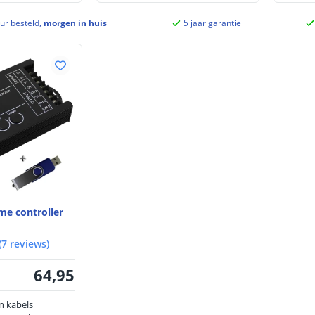
ur besteld,
morgen in huis
5 jaar garantie
me controller
(
7
reviews
)
64
,
95
en kabels