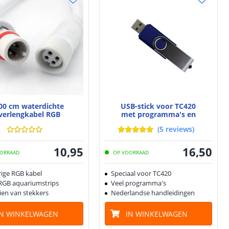
00 cm waterdichte
USB-stick voor TC420
verlengkabel RGB
met programma's en
software
(
5
reviews
)
10
,
95
16
,
50
ORRAAD
OP VOORRAAD
rige RGB kabel
Speciaal voor TC420
RGB aquariumstrips
Veel programma's
ien van stekkers
Nederlandse handleidingen
IN WINKELWAGEN
IN WINKELWAGEN