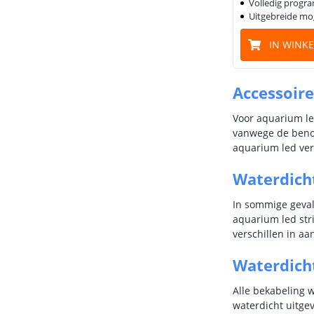
Volledig prog
Uitgebreide mo
IN WINK
Accessoire
Voor aquarium led
vanwege de benod
aquarium led verl
Waterdicht
In sommige geval
aquarium led stri
verschillen in aa
Waterdich
Alle bekabeling 
waterdicht uitge