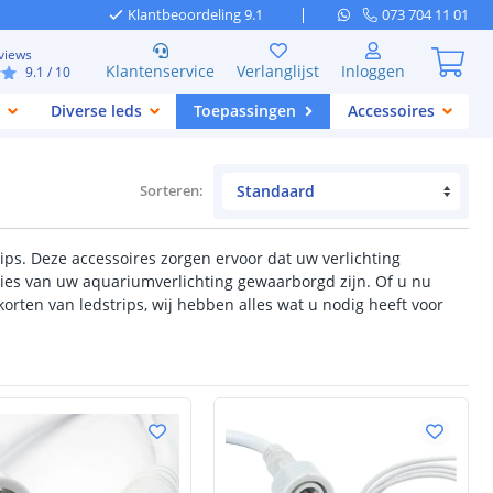
Klantbeoordeling 9.1
073 704 11 01
views
Klantenservice
Verlanglijst
Inloggen
9.1
/ 10
Diverse leds
Toepassingen
Accessoires
Sorteren
:
ps. Deze accessoires zorgen ervoor dat uw verlichting
ties van uw aquariumverlichting gewaarborgd zijn. Of u nu
orten van ledstrips, wij hebben alles wat u nodig heeft voor