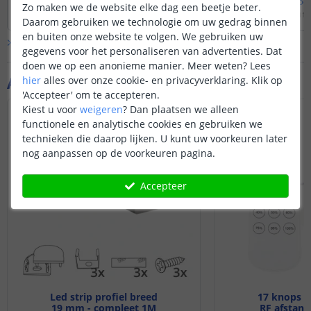
Bekijk
hele
antwoord
Bekijk
hele
antwoo
Zo maken we de website elke dag een beetje beter.
90cm.
Door
Louise
op
woensdag 4 december 2024
Door
Bram
op
dinsdag 11 
Daarom gebruiken we technologie om uw gedrag binnen
en buiten onze website te volgen. We gebruiken uw
Bekijk alle
Vraag & antwoord
gegevens voor het personaliseren van advertenties. Dat
doen we op een anonieme manier.
Meer weten?
Lees
Aanvullende producten
hier
alles over onze cookie- en privacyverklaring. Klik op
'Accepteer' om te accepteren.
Kiest u voor
weigeren
?
Dan plaatsen we alleen
functionele en analytische cookies en gebruiken we
technieken die daarop lijken. U kunt uw voorkeuren later
nog aanpassen op de voorkeuren pagina.
Accepteer
Led strip profiel breed
17 knops e
19 mm - compleet 1M
RF afstand