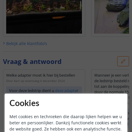
Bekijk alle
klantfoto’s
Vraag & antwoord
Welke adapter moet ik hier bij bestellen
Wanneer je een verle
de ledstrip besteld is
Door
Aart
op
woensdag 4 december 2024
tot aan de koppeling
Voor deze ledstrip dient u
deze adapte
r
door de normale 15c
te bestellen.
Cookies
Door
Raeymaekers
op
dins
De verlengde aanslu
Met cookies en technieken die daarop lijken helpen we u
15cm die standaard a
beter en persoonlijker. Dankzij functionele cookies werkt
Als u bijvoorbeeld 
de website goed. Ze hebben ook een analytische functie.
aansluitkabel kiest 