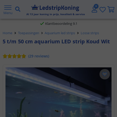
Gratis verzending vanaf € 20,- NL en BE
Menu
Al
13
jaar koning in prijs, kwaliteit & service
Klantbeoordeling 9.1
Voor 23:45 uur besteld,
morgen in huis
Home
Toepassingen
Aquarium led strips
Losse strips
5 t/m 50 cm aquarium LED strip Koud Wit
(
29
reviews
)