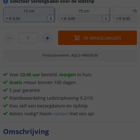
Selecteer verlengkabel voor de ledstrip
15 cm
75 cm
150
+
€ 0
,
00
+
€ 4
,
00
+
€ 6
,
00
IN WINKELWAGEN
Productnummer
:
AQLS-HW050CM
Voor
23:45 uur
besteld,
morgen
in huis
Gratis
retour binnen 100 dagen
5 jaar garantie
Klantbeoordeling LedstripKoning 9.2/10
Kies zelf een bezorgdatum en tijdstip
Advies nodig? Neem
contact
met ons op!
Omschrijving