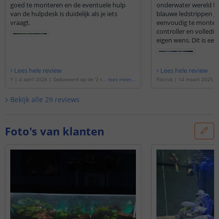
goed te monteren en de eventuele hulp
onderwater wereld he
van de hulpdesk is duidelijk als je iets
blauwe ledstrippen g
vraagt.
eenvoudig te monter
controller en volledi
eigen wens. Dit is ee
Lees hele review
Lees hele review
Y
|
4 april 2026
|
Gebaseerd op de
'
2 t/
lees meer
...
Patrick
|
14 maart 2025
|
m 2,5 meter aquarium LED strip Koud Wit
de
'
100 t/m 150 cm aquari
'
oud wit
'
Bekijk alle
29
reviews
Foto's van klanten