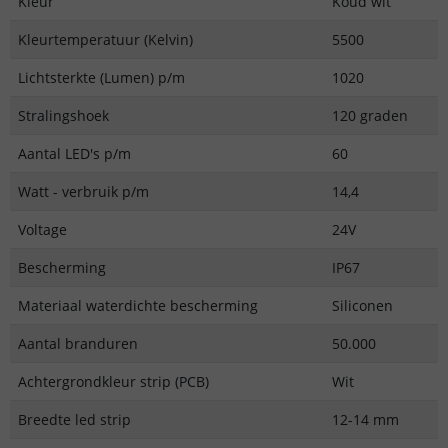
Kleur
Koud wit
Kleurtemperatuur (Kelvin)
5500
Lichtsterkte (Lumen) p/m
1020
Stralingshoek
120 graden
Aantal LED's p/m
60
Watt - verbruik p/m
14,4
Voltage
24V
Bescherming
IP67
Materiaal waterdichte bescherming
Siliconen
Aantal branduren
50.000
Achtergrondkleur strip (PCB)
Wit
Breedte led strip
12-14 mm