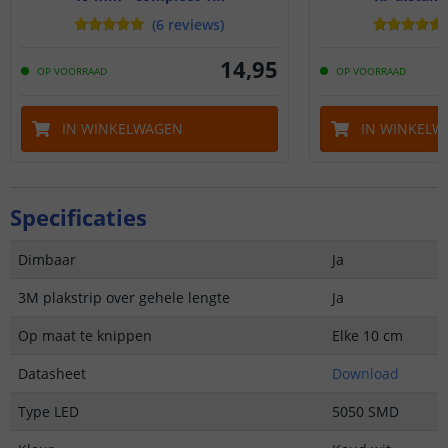
(
6
reviews
)
14
,
95
OP VOORRAAD
OP VOORRAAD
IN WINKELWAGEN
IN WINKELW
Specificaties
Dimbaar
Ja
3M plakstrip over gehele lengte
Ja
Op maat te knippen
Elke 10 cm
Datasheet
Download
Type LED
5050 SMD