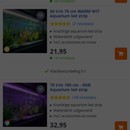
OP VOORRAAD
Klantbeoordeling 9.1
50 t/m 70 cm WARM WIT
Aquarium led strip
Voor 23:45 uur besteld,
morgen in huis
(
7
reviews
)
Krachtige aquarium led strip
5 jaar garantie
Waterdicht uitgevoerd
Incl. accessoires en snoer
Gratis
verzending vanaf € 20,-
21
,
95
OP VOORRAAD
Klantbeoordeling 9.1
Voor 23:45 uur besteld,
morgen in huis
70 t/m 100 cm - RGB
Aquarium led strip
(
18
reviews
)
Krachtige aquarium led strip
Waterdicht uitgevoerd
Incl. accessoires en snoer
32
,
95