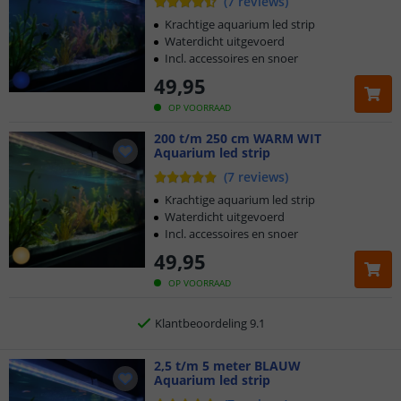
(
7
reviews
)
Krachtige aquarium led strip
Waterdicht uitgevoerd
Incl. accessoires en snoer
49
,
95
OP VOORRAAD
Klantbeoordeling 9.1
200 t/m 250 cm WARM WIT
Aquarium led strip
Voor 23:45 uur besteld,
morgen in huis
(
7
reviews
)
Krachtige aquarium led strip
5 jaar garantie
Waterdicht uitgevoerd
Incl. accessoires en snoer
Gratis
verzending vanaf € 20,-
49
,
95
OP VOORRAAD
Klantbeoordeling 9.1
Voor 23:45 uur besteld,
morgen in huis
2,5 t/m 5 meter BLAUW
Aquarium led strip