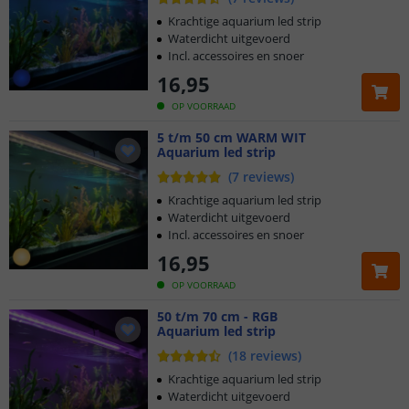
Krachtige aquarium led strip
Waterdicht uitgevoerd
Incl. accessoires en snoer
16
,
95
OP VOORRAAD
5 t/m 50 cm WARM WIT
Aquarium led strip
(
7
reviews
)
Krachtige aquarium led strip
Waterdicht uitgevoerd
Incl. accessoires en snoer
16
,
95
OP VOORRAAD
50 t/m 70 cm - RGB
Aquarium led strip
(
18
reviews
)
Krachtige aquarium led strip
Waterdicht uitgevoerd