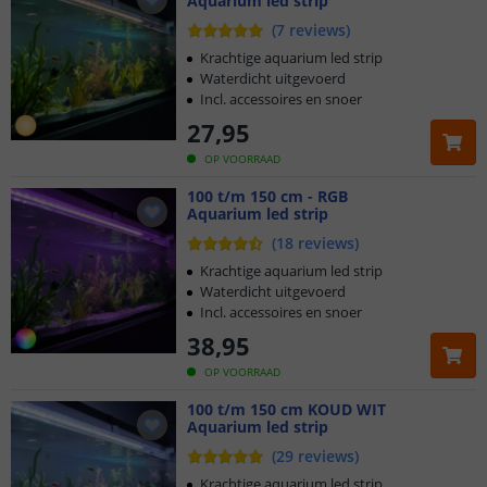
Aquarium led strip
(
7
reviews
)
Krachtige aquarium led strip
Waterdicht uitgevoerd
Incl. accessoires en snoer
27
,
95
OP VOORRAAD
100 t/m 150 cm - RGB
Aquarium led strip
(
18
reviews
)
Krachtige aquarium led strip
Waterdicht uitgevoerd
Incl. accessoires en snoer
38
,
95
OP VOORRAAD
100 t/m 150 cm KOUD WIT
Aquarium led strip
(
29
reviews
)
Krachtige aquarium led strip