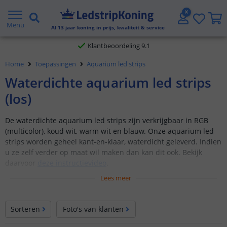
Gratis verzending vanaf € 20,- NL en BE
Menu
Al
13
jaar koning in prijs, kwaliteit & service
Klantbeoordeling 9.1
Voor 23:45 uur besteld,
morgen in huis
Home
Toepassingen
Aquarium led strips
Waterdichte aquarium led strips
(los)
De waterdichte aquarium led strips zijn verkrijgbaar in RGB
(multicolor), koud wit, warm wit en blauw. Onze aquarium led
strips worden geheel kant-en-klaar, waterdicht geleverd. Indien
u ze zelf verder op maat wil maken dan kan dit ook. Bekijk
daarvoor
deze instructievideo
.
Lees meer
Sorteren
Foto's van klanten