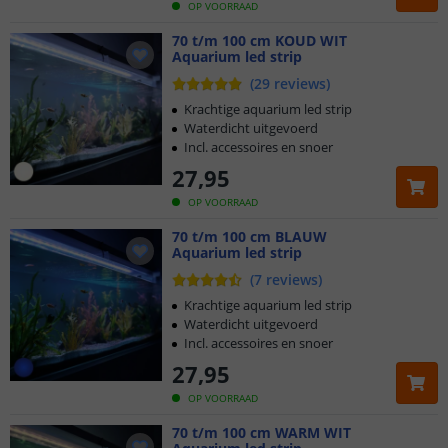
OP VOORRAAD
70 t/m 100 cm KOUD WIT
Aquarium led strip
(
29
reviews
)
Krachtige aquarium led strip
Waterdicht uitgevoerd
Incl. accessoires en snoer
27
,
95
OP VOORRAAD
70 t/m 100 cm BLAUW
Aquarium led strip
(
7
reviews
)
Krachtige aquarium led strip
Waterdicht uitgevoerd
Incl. accessoires en snoer
27
,
95
OP VOORRAAD
70 t/m 100 cm WARM WIT