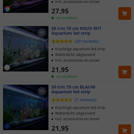
Incl. accessoires en snoer
27
,
95
OP VOORRAAD
50 t/m 70 cm KOUD WIT
Aquarium led strip
(
29
reviews
)
Krachtige aquarium led strip
Waterdicht uitgevoerd
Incl. accessoires en snoer
21
,
95
OP VOORRAAD
50 t/m 70 cm BLAUW
Aquarium led strip
(
7
reviews
)
Krachtige aquarium led strip
Waterdicht uitgevoerd
Incl. accessoires en snoer
21
,
95