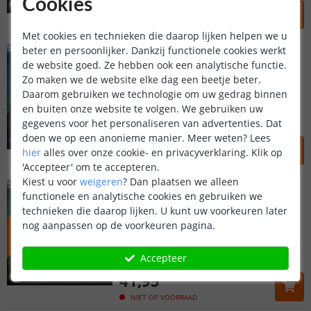
Cookies
41
,
95
OP VOORRAAD
Met cookies en technieken die daarop lijken helpen we u
150 cm t/m 200 cm BLAUW
beter en persoonlijker. Dankzij functionele cookies werkt
Aquarium led strip
de website goed. Ze hebben ook een analytische functie.
(
7
reviews
)
Zo maken we de website elke dag een beetje beter.
Daarom gebruiken we technologie om uw gedrag binnen
Krachtige aquarium led strip
en buiten onze website te volgen. We gebruiken uw
Waterdicht uitgevoerd
gegevens voor het personaliseren van advertenties. Dat
Incl. accessoires en snoer
doen we op een anonieme manier.
Meer weten?
Lees
41
,
95
hier
alles over onze cookie- en privacyverklaring. Klik op
OP VOORRAAD
'Accepteer' om te accepteren.
Kiest u voor
weigeren
?
Dan plaatsen we alleen
150 t/m 200 cm WARM WIT
E
I
N
D
A
P
R
I
L
L
E
V
E
R
B
A
A
functionele en analytische cookies en gebruiken we
Aquarium led strip
R
technieken die daarop lijken. U kunt uw voorkeuren later
(
7
reviews
)
nog aanpassen op de voorkeuren pagina.
Krachtige aquarium led strip
Waterdicht uitgevoerd
Accepteer
Incl. accessoires en snoer
41
,
95
NIET OP VOORRAAD