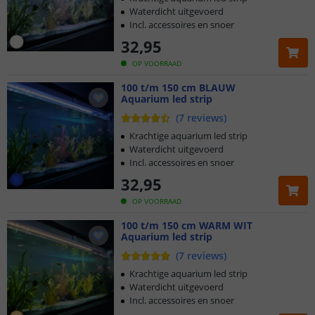
Waterdicht uitgevoerd
Incl. accessoires en snoer
32
,
95
OP VOORRAAD
100 t/m 150 cm BLAUW
Aquarium led strip
(
7
reviews
)
Krachtige aquarium led strip
Waterdicht uitgevoerd
Incl. accessoires en snoer
32
,
95
OP VOORRAAD
Klantbeoordeling 9.1
100 t/m 150 cm WARM WIT
Aquarium led strip
Voor 23:45 uur besteld,
morgen in huis
(
7
reviews
)
Krachtige aquarium led strip
5 jaar garantie
Waterdicht uitgevoerd
Incl. accessoires en snoer
Gratis
verzending vanaf € 20,-