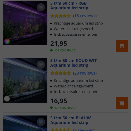
5 t/m 50 cm - RGB
Aquarium led strip
(
18
reviews
)
Krachtige aquarium led strip
Waterdicht uitgevoerd
Incl. accessoires en snoer
21
,
95
OP VOORRAAD
5 t/m 50 cm KOUD WIT
Aquarium led strip
(
29
reviews
)
Krachtige aquarium led strip
Waterdicht uitgevoerd
Incl. accessoires en snoer
16
,
95
OP VOORRAAD
5 t/m 50 cm BLAUW
Aquarium led strip
(
7
reviews
)