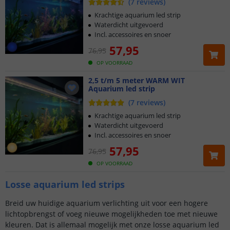
(
7
reviews
)
Krachtige aquarium led strip
Waterdicht uitgevoerd
Incl. accessoires en snoer
57
,
95
76
,
95
OP VOORRAAD
2,5 t/m 5 meter WARM WIT
Aquarium led strip
(
7
reviews
)
Krachtige aquarium led strip
Waterdicht uitgevoerd
Incl. accessoires en snoer
57
,
95
76
,
95
OP VOORRAAD
Losse aquarium led strips
Breid uw huidige aquarium verlichting uit voor een hogere
lichtopbrengst of voeg nieuwe mogelijkheden toe met nieuwe
kleuren. Dat is allemaal mogelijk met onze losse aquarium led