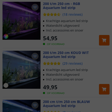
200 t/m 250 cm - RGB
Aquarium led strip
(
18
reviews
)
Krachtige aquarium led strip
Waterdicht uitgevoerd
Incl. accessoires en snoer
54
,
95
OP VOORRAAD
200 t/m 250 cm KOUD WIT
Aquarium led strip
(
29
reviews
)
Krachtige aquarium led strip
Waterdicht uitgevoerd
Incl. accessoires en snoer
49
,
95
OP VOORRAAD
200 cm t/m 250 cm BLAUW
Aquarium led strip