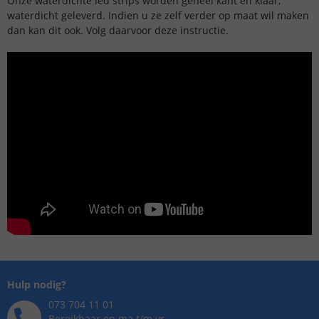
Onze waterdichte led strips worden geheel kant en klaar,
waterdicht geleverd. Indien u ze zelf verder op maat wil maken
dan kan dit ook. Volg daarvoor deze instructie.
Hulp nodig?
073 704 11 01
Bereikbaar op ma t/m vr