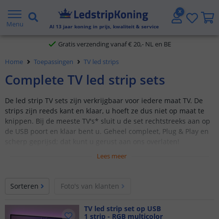
5 jaar garantie
Menu
Al
13
jaar koning in prijs, kwaliteit & service
Gratis verzending vanaf € 20,- NL en BE
Klantbeoordeling 9.1
Home
Toepassingen
TV led strips
Complete TV led strip sets
Voor 23:45 uur besteld,
morgen in huis
De led strip TV sets zijn verkrijgbaar voor iedere maat TV. De
strips zijn reeds kant en klaar, u hoeft ze dus niet op maat te
knippen. Bij de meeste TV's* sluit u de set rechtstreeks aan op
de USB poort en klaar bent u. Geheel compleet, Plug & Play en
scherp geprijsd; dat kunt u gerust aan ons overlaten!
Lees meer
Verkrijgbaar met 1, 2, 3 of 4 RGB led strips
Voor elke maat TV een complete set beschikbaar
Sorteren
Foto's van klanten
Volledig uitgevoerd in zwart om eenvoudig weg te werken
Benieuwd naar de resultaten van andere klanten? Bekijk de
TV led strip set op USB
1 strip - RGB multicolor
inspiratiepagina
voor geslaagde
TV-projecten
of bijvoorbeeld