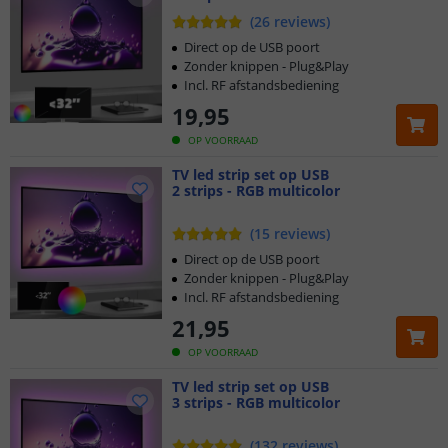
de
woonkamer
of
keuken
.
(
26
reviews
)
Direct op de USB poort
Zonder knippen - Plug&Play
Incl. RF afstandsbediening
19
,
95
OP VOORRAAD
TV led strip set op USB
2 strips - RGB multicolor
(
15
reviews
)
Direct op de USB poort
Zonder knippen - Plug&Play
Incl. RF afstandsbediening
21
,
95
OP VOORRAAD
TV led strip set op USB
3 strips - RGB multicolor
(
132
reviews
)