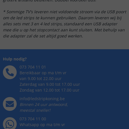
* Sommige TV's leveren niet voldoende stroom via de USB poort
om de led strips te kunnen gebruiken. Daarom leveren wij bij
alles sets met 3 en 4 led strips, standaard een USB adapter
mee die u op het stopcontact aan kunt sluiten. Met behulp van
die adapter zal de set altijd goed werken.
Hulp nodig?
073 704 11 01
Bereikbaar op ma t/m vr
van 9.00 tot 22.00 uur
Zaterdag van 9.00 tot 17.00 uur
Zondag van 12.00 tot 17.00 uur
info@ledstripkoning.be
Binnen 24 uur antwoord,
meestal sneller!
073 704 11 00
Whatsapp op ma t/m vr