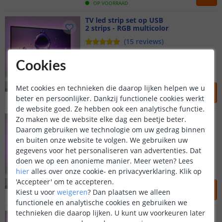
OP VOORRAAD
TV led strip set op USB
2 strips - RGB multicolor
(
15
reviews
)
Direct op de USB poort
Cookies
Zonder knippen - Plug&Play
Incl. RF afstandsbediening
27
,
95
Met cookies en technieken die daarop lijken helpen we u
beter en persoonlijker. Dankzij functionele cookies werkt
OP VOORRAAD
de website goed. Ze hebben ook een analytische functie.
TV led strip set op USB
Zo maken we de website elke dag een beetje beter.
3 strips - RGB multicolor
Daarom gebruiken we technologie om uw gedrag binnen
(
132
reviews
)
en buiten onze website te volgen. We gebruiken uw
gegevens voor het personaliseren van advertenties. Dat
Direct op de USB poort
doen we op een anonieme manier.
Zonder knippen - Plug&Play
Meer weten?
Lees
Incl. RF afstandsbediening
hier
alles over onze cookie- en privacyverklaring. Klik op
'Accepteer' om te accepteren.
36
,
95
Kiest u voor
weigeren
?
Dan plaatsen we alleen
OP VOORRAAD
functionele en analytische cookies en gebruiken we
technieken die daarop lijken. U kunt uw voorkeuren later
TV led strip set op USB