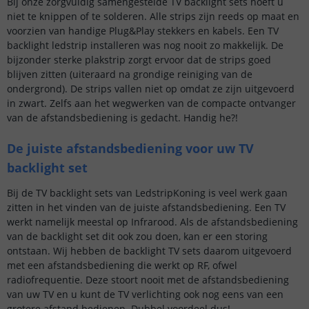
Bij onze zorgvuldig samengestelde TV backlight sets hoeft u
niet te knippen of te solderen. Alle strips zijn reeds op maat en
voorzien van handige Plug&Play stekkers en kabels. Een TV
backlight ledstrip installeren was nog nooit zo makkelijk. De
bijzonder sterke plakstrip zorgt ervoor dat de strips goed
blijven zitten (uiteraard na grondige reiniging van de
ondergrond). De strips vallen niet op omdat ze zijn uitgevoerd
in zwart. Zelfs aan het wegwerken van de compacte ontvanger
van de afstandsbediening is gedacht. Handig he?!
De juiste afstandsbediening voor uw TV
backlight set
Bij de TV backlight sets van LedstripKoning is veel werk gaan
zitten in het vinden van de juiste afstandsbediening. Een TV
werkt namelijk meestal op Infrarood. Als de afstandsbediening
van de backlight set dit ook zou doen, kan er een storing
ontstaan. Wij hebben de backlight TV sets daarom uitgevoerd
met een afstandsbediening die werkt op RF, ofwel
radiofrequentie. Deze stoort nooit met de afstandsbediening
van uw TV en u kunt de TV verlichting ook nog eens van een
grotere afstand bedienen. Dubbel voordeel dus!