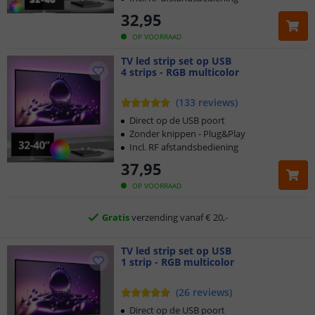
32
,
95
OP VOORRAAD
TV led strip set op USB
4 strips - RGB multicolor
Klantbeoordeling 9.1
(
133
reviews
)
Direct op de USB poort
Voor 23:45 uur besteld,
morgen in huis
Zonder knippen - Plug&Play
Incl. RF afstandsbediening
5 jaar garantie
37
,
95
OP VOORRAAD
Gratis
verzending vanaf € 20,-
Klantbeoordeling 9.1
TV led strip set op USB
Voor 23:45 uur besteld,
morgen in huis
1 strip - RGB multicolor
(
26
reviews
)
Direct op de USB poort