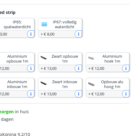
ed strip
IP65:
IP67: volledig
spatwaterdicht
waterdicht
3
,
00
+
€ 8
,
00
Aluminium
Zwart opbouw
Aluminium
opbouw 1m
1m
hoek 1m
 12
,
00
+
€ 13
,
00
+
€ 12
,
00
Aluminium
Zwart inbouw
Opbouw alu
inbouw 1m
1m
hoog 1m
 12
,
00
+
€ 13
,
00
+
€ 12
,
00
morgen
in huis
0 dagen
ipKoning 9.2/10