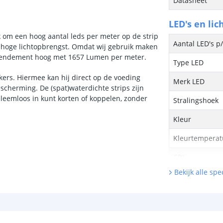
Datasheet
LED's en lic
k om een hoog aantal leds per meter op de strip
Aantal LED's p
en hoge lichtopbrengst. Omdat wij gebruik maken
et rendement hoog met 1657 Lumen per meter.
Type LED
kers. Hiermee kan hij direct op de voeding
Merk LED
scherming. De (spat)waterdichte strips zijn
leemloos in kunt korten of koppelen, zonder
Stralingshoek
Kleur
Kleurtemperatu
CRI
Bekijk alle spec
Aantal brandu
Technische s
Lichtsterkte (