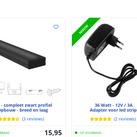
Watt - vermog
Lumen per Wa
NIEUW
Watt per LED
Voltage (DC)
Strip eigen
Bescherming
Materiaal wate
bescherming (I
Achtergrondkle
- compleet zwart profiel
36 Watt - 12V / 3A
pbouw - breed en laag
Adapter voor led strip
Plakstrip
(
3
reviews
)
(
2
reviews
)
15
,
95
RRAAD
OP VOORRAAD
Breedte led st