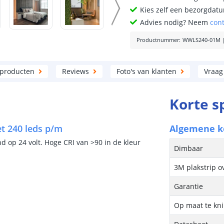
Kies zelf een bezorgdatu
Advies nodig? Neem
con
Productnummer
:
WWLS240-01M
 producten
Reviews
Foto's van klanten
Vraag
Korte s
et 240 leds p/m
Algemene 
 op 24 volt. Hoge CRI van >90 in de kleur
Dimbaar
3M plakstrip o
Garantie
Op maat te kn