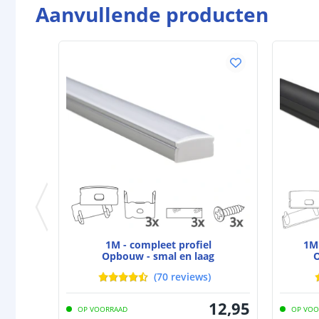
Aanvullende producten
1M - compleet profiel
1M 
Opbouw - smal en laag
O
(
70
reviews
)
12
,
95
OP VOORRAAD
OP VOO