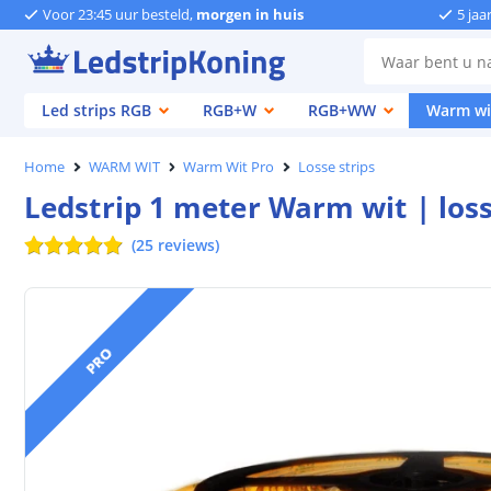
Voor 23:45 uur besteld,
morgen in huis
5 jaa
Led strips RGB
RGB+W
RGB+WW
Warm wi
Home
WARM WIT
Warm Wit Pro
Losse strips
Ledstrip 1 meter Warm wit | loss
(
25
reviews
)
PRO