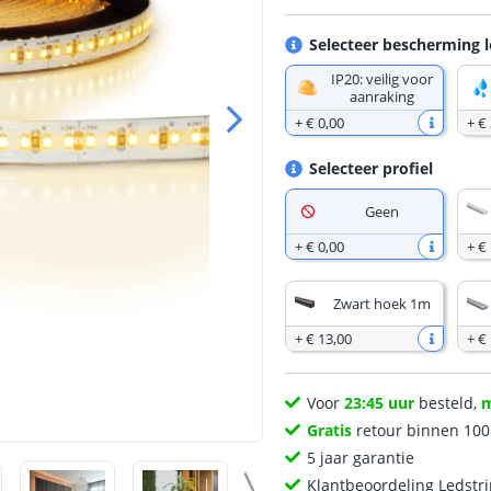
Selecteer bescherming l
IP20: veilig voor
aanraking
+
€ 0
,
00
+
€ 
Selecteer profiel
Geen
+
€ 0
,
00
+
€
Zwart hoek 1m
+
€ 13
,
00
+
€
Voor
23:45 uur
besteld,
Gratis
retour binnen 10
5 jaar garantie
Klantbeoordeling Ledstr