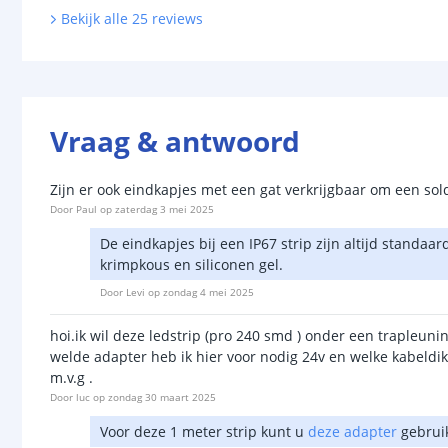
Bekijk alle
25
reviews
Vraag & antwoord
Zijn er ook eindkapjes met een gat verkrijgbaar om een so
Door
Paul
op
zaterdag 3 mei 2025
De eindkapjes bij een IP67 strip zijn altijd standa
krimpkous en siliconen gel.
Door
Levi
op
zondag 4 mei 2025
hoi.ik wil deze ledstrip (pro 240 smd ) onder een trapleuni
welde adapter heb ik hier voor nodig 24v en welke kabeldik
m.v.g .
Door
luc
op
zondag 30 maart 2025
Voor deze 1 meter strip kunt u
deze adapter
gebruik