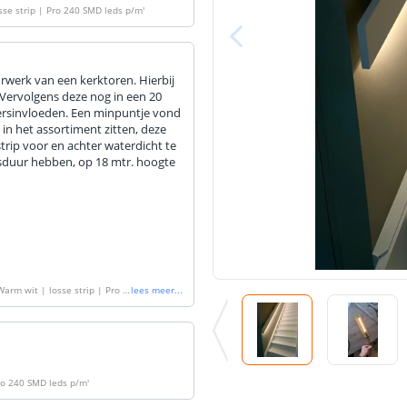
sse strip | Pro 240 SMD leds p/m
'
urwerk van een kerktoren. Hierbij
Vervolgens deze nog in een 20
rsinvloeden. Een minpuntje vond
in het assortiment zitten, deze
trip voor en achter waterdicht te
ensduur hebben, op 18 mtr. hoogte
Warm wit | losse strip | Pro 2
lees meer
...
Pro 240 SMD leds p/m
'