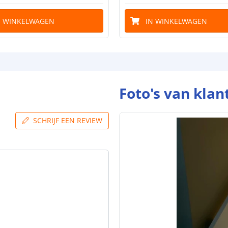
N WINKELWAGEN
IN WINKELWAGEN
Dikte led strip
Aansluiting be
Foto's van klan
Aansluiting ei
SCHRIJF EEN REVIEW