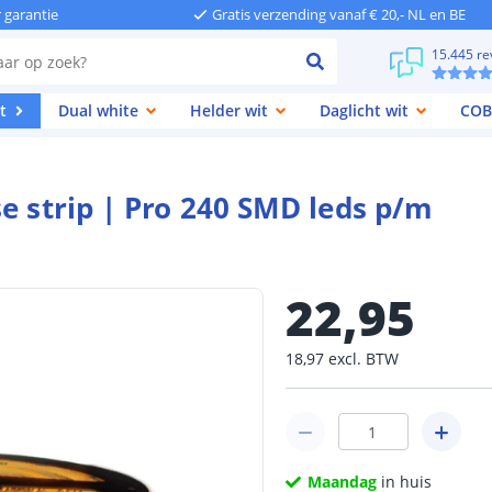
r garantie
Gratis verzending vanaf € 20,- NL en BE
15.445 re
t
Dual white
Helder wit
Daglicht wit
COB
e strip | Pro 240 SMD leds p/m
22
,
95
18
,
97
excl.
BTW
Maandag
in huis