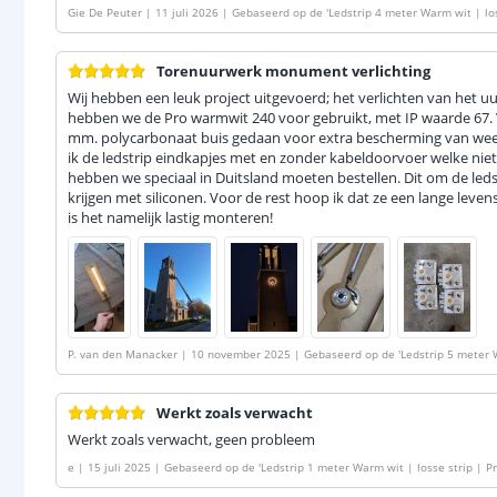
Gie De Peuter
|
11 juli 2026
|
Gebaseerd op de
'
Ledstrip 4 meter Warm wit | lo
Torenuurwerk monument verlichting
Wij hebben een leuk project uitgevoerd; het verlichten van het u
hebben we de Pro warmwit 240 voor gebruikt, met IP waarde 67. 
mm. polycarbonaat buis gedaan voor extra bescherming van wee
ik de ledstrip eindkapjes met en zonder kabeldoorvoer welke niet 
hebben we speciaal in Duitsland moeten bestellen. Dit om de leds
krijgen met siliconen. Voor de rest hoop ik dat ze een lange lev
is het namelijk lastig monteren!
P. van den Manacker
|
10 november 2025
|
Gebaseerd op de
'
Ledstrip 5 meter 
40 SMD leds p/m
'
Werkt zoals verwacht
Werkt zoals verwacht, geen probleem
e
|
15 juli 2025
|
Gebaseerd op de
'
Ledstrip 1 meter Warm wit | losse strip | 