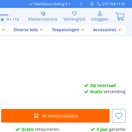
Klantbeoordeling 9.1
073 704 11 01
views
Klantenservice
Verlanglijst
Inloggen
9.1
/ 10
Diverse leds
Toepassingen
Accessoires
Op voorraad
Gratis
verzending
IN WINKELWAGEN
Gratis
retourneren
5 jaar
garantie