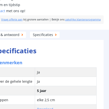
m en tijdstip
tact
met ons op!
|
Vraag offerte aan
bij grotere aantallen
|
Bekijk ons
zakelijke klantenprogramma
 & antwoord
Specificaties
pecificaties
kenmerken
Ja
ver de gehele lengte
Ja
5 jaar
ippen
elke 2,5 cm