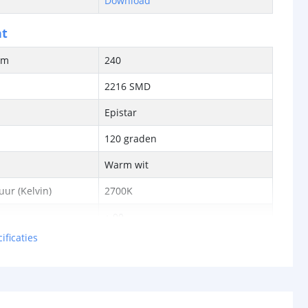
Download
ht
/m
240
2216 SMD
Epistar
120 graden
Warm wit
ur (Kelvin)
2700K
± 90
ificaties
ren
50.000
pecificaties
lumen) p/m
1657 lm