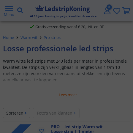
5 jaar garantie
Menu
Al
13
jaar koning in prijs, kwaliteit & service
Gratis verzending vanaf € 20,- NL en BE
Home
Warm wit
Pro strips
Klantbeoordeling 9.1
Losse professionele led strips
Voor 23:45 uur besteld,
morgen in huis
Warm witte led strips met 240 leds per meter in professionele
kwaliteit. De strips zijn verkrijgbaar in lengtes van 1 t/m 10
meter, ze zijn voorzien van een aansluitstekker en zijn tevens
aan elkaar vast te koppelen.
Warm wit 2700K met een CRI >90
Lees meer
240 leds p/m type
2216
Professionele kwaliteit, standaard op 24 volt
Sorteren
Foto's van klanten
Verkrijgbaar in IP20, IP65 en IP67
PRO | led strip Warm wit
Losse strip | 1 meter