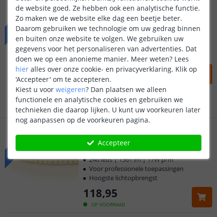
PRO | led strip Warm wit
de website goed. Ze hebben ook een analytische functie.
Losse strip | 8 meter
PRO
Zo maken we de website elke dag een beetje beter.
(
25
reviews
)
Daarom gebruiken we technologie om uw gedrag binnen
Klantbeoordeling 9.1
240 leds | 1561 lm | 17W p/m
en buiten onze website te volgen. We gebruiken uw
Voor professionele toepassingen
gegevens voor het personaliseren van advertenties. Dat
Hoogste lichtopbrengst
Voor 23:45 uur besteld,
morgen in huis
doen we op een anonieme manier.
Meer weten?
Lees
106
,
95
hier
alles over onze cookie- en privacyverklaring. Klik op
'Accepteer' om te accepteren.
5 jaar garantie
OP VOORRAAD
Kiest u voor
weigeren
?
Dan plaatsen we alleen
functionele en analytische cookies en gebruiken we
Gratis
verzending vanaf € 20,-
technieken die daarop lijken. U kunt uw voorkeuren later
nog aanpassen op de voorkeuren pagina.
PRO | led strip Warm wit
Klantbeoordeling 9.1
Losse strip | 9 meter
PRO
Accepteer
(
25
reviews
)
Voor 23:45 uur besteld,
morgen in huis
240 leds | 1561 lm | 17W p/m
Voor professionele toepassingen
Hoogste lichtopbrengst
118
,
95
OP VOORRAAD