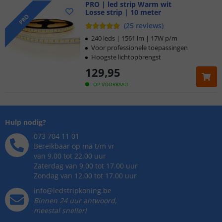
PRO | led strip Warm wit
Losse strip | 10 meter
PRO
(
25
reviews
)
240 leds | 1561 lm | 17W p/m
Voor professionele toepassingen
Hoogste lichtopbrengst
129
,
95
OP VOORRAAD
Hulp nodig?
073 704 11 01
Bereikbaar op ma t/m vr
van 9.00 tot 22.00 uur
Zaterdag van 9.00 tot 17.00 uur
Zondag van 12.00 tot 17.00 uur
info@ledstripkoning.be
Binnen 24 uur antwoord,
meestal sneller!