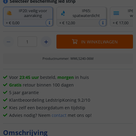
Selecteer bescherming led strip
IP20: veilig voor
IP65:
IP67
aanraking
spatwaterdicht
wat
+
€ 0
,
00
+
€ 12
,
00
+
€ 17
,
00
IN WINKELWAGEN
Productnummer
:
WWLS240-06M
Voor
23:45 uur
besteld,
morgen
in huis
Gratis
retour binnen 100 dagen
5 jaar garantie
Klantbeoordeling LedstripKoning 9.2/10
Kies zelf een bezorgdatum en tijdstip
Advies nodig? Neem
contact
met ons op!
Omschrijving