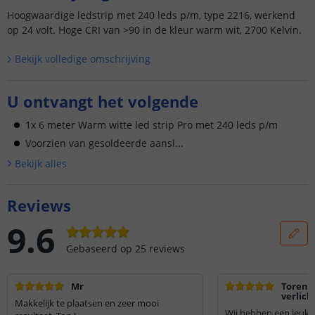
Hoogwaardige ledstrip met 240 leds p/m, type 2216, werkend
op 24 volt. Hoge CRI van >90 in de kleur warm wit, 2700 Kelvin.
Bekijk volledige omschrijving
U ontvangt het volgende
1x 6 meter Warm witte led strip Pro met 240 leds p/m
Voorzien van gesoldeerde aansl...
Bekijk alle
s
Reviews
9.6
Gebaseerd op
25
reviews
Mr
Toren
verlich
Makkelijk te plaatsen en zeer mooi
Wij hebben een leuk p