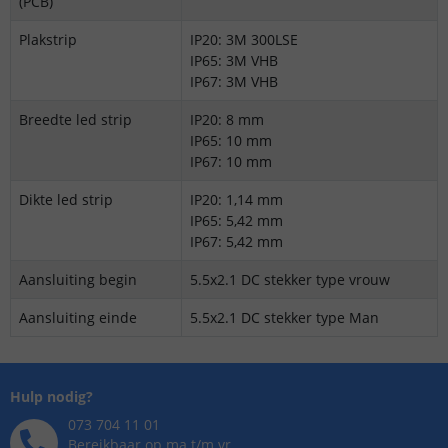
(PCB)
Plakstrip
IP20: 3M 300LSE
IP65: 3M VHB
IP67: 3M VHB
Breedte led strip
IP20: 8 mm
IP65: 10 mm
IP67: 10 mm
Dikte led strip
IP20: 1,14 mm
IP65: 5,42 mm
IP67: 5,42 mm
Aansluiting begin
5.5x2.1 DC stekker type vrouw
Aansluiting einde
5.5x2.1 DC stekker type Man
Hulp nodig?
073 704 11 01
Bereikbaar op ma t/m vr