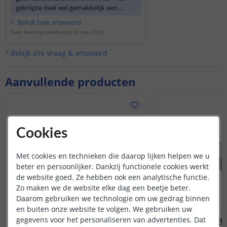
geknipte deel wel gemakkelijk een
stekker type vrouw solderen
. Hiermee
Bekijk
hele
antwoord
heeft u alsnog een verbindingsstekker
Door
Bram
op
donderdag 14 mei 2020
aan het geknipte deel.
Bekijk alle
Vraag & antwoord
Aanvullende producten
Cookies
Met cookies en technieken die daarop lijken helpen we u
beter en persoonlijker. Dankzij functionele cookies werkt
de website goed. Ze hebben ook een analytische functie.
Zo maken we de website elke dag een beetje beter.
Daarom gebruiken we technologie om uw gedrag binnen
en buiten onze website te volgen. We gebruiken uw
gegevens voor het personaliseren van advertenties. Dat