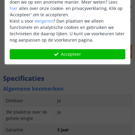
doen we op een anonieme manier.
Meer weten?
Lees
2M - compleet profiel
1M - compl
hier
alles over onze cookie- en privacyverklaring. Klik op
Opbouw - smal en laag
Opbouw - s
'Accepteer' om te accepteren.
(
34
reviews
)
Kiest u voor
weigeren
?
Dan plaatsen we alleen
functionele en analytische cookies en gebruiken we
22
,
95
technieken die daarop lijken. U kunt uw voorkeuren later
OP VOORRAAD
OP VOORRAAD
nog aanpassen op de voorkeuren pagina.
IN WINKELWAGEN
IN WINKELW
Accepteer
Specificaties
Algemene kenmerken
Dimbaar
Ja
3M plakstrip over de
Ja
gehele lengte
Garantie
5 jaar