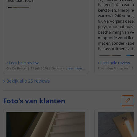
resultaat. Top !
het verlichten van h
kerktoren. Hierbij h
warmwit 240 voor geb
67. Vervolgens deze 
polycarbonaat buis g
bescherming van wee
minpuntje vond ik de 
met en zonder kabeld
het assortiment zitt
speciaal in Duitsland m
om de ledstrip voor e
Lees hele review
Lees hele review
te krijgen met silico
Gie De Peuter
|
11 juli 2026
|
Gebaseer
lees meer
...
P. van den Manacker
|
10 
ik dat ze een lange l
d op de
'
Ledstrip 4 meter Warm wit | los
5
|
Gebaseerd op de
'
Leds
18 mtr. hoogte is het 
se strip | Pro 240 SMD leds p/m
'
arm wit | losse strip | Pr
Bekijk alle
25
reviews
monteren!
p/m
'
Foto's van klanten